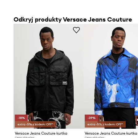
Odkryj produkty Versace Jeans Couture
-18%
-39%
extra -5% z kodem: OFF*
extra -5% z kodem: OFF*
Versace Jeans Couture kurtka
Cena aktualna:
Cena aktualna: