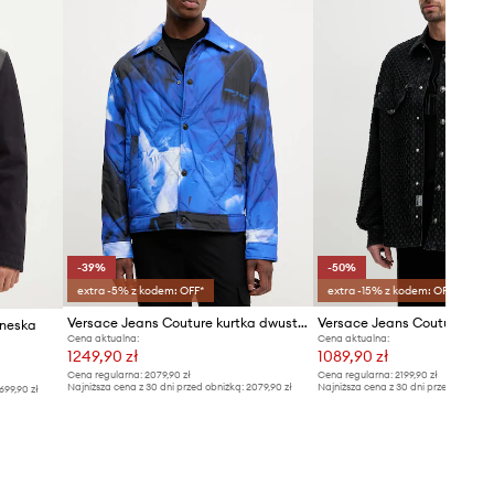
Rozmiary prezentowane w sklepie
zostały przeliczone na standardową,
europejską tabelę rozmiarową. Na
metce dostarczonego produktu
znajduje się oryginalne oznaczenie
producenta.
Tabela rozmiarów
-39%
-50%
extra -5% z kodem: OFF*
extra -15% z kodem: OFF*
Versace Jeans Couture kurtka dwustronna
oneska
Cena aktualna:
Cena aktualna:
1249,90 zł
1089,90 zł
Cena regularna:
2079,90 zł
Cena regularna:
2199,90 zł
Najniższa cena z 30 dni przed obniżką:
2079,90 zł
Najniższa cena z 30 dni przed obniżką
699,90 zł