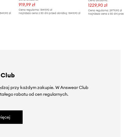
Cena aktualna:
919,99 zł
1229,90 zł
Cena regularna:
1849,90 zł
Cena regularna:
2979,90 zł
349,90 zł
Najniższa cena z 30 dni przed obniżką:
1849,90 zł
Najniższa cena z 30 dni przed obniżką
 Club
zędzaj przy każdym zakupie. W Answear Club
tałego rabatu od cen regularnych.
ięcej