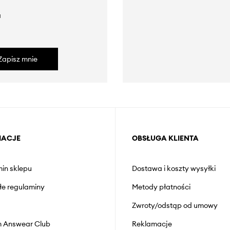
a
Zapisz mnie
MACJE
OBSŁUGA KLIENTA
in sklepu
Dostawa i koszty wysyłki
łe regulaminy
Metody płatności
Zwroty/odstąp od umowy
 Answear Club
Reklamacje