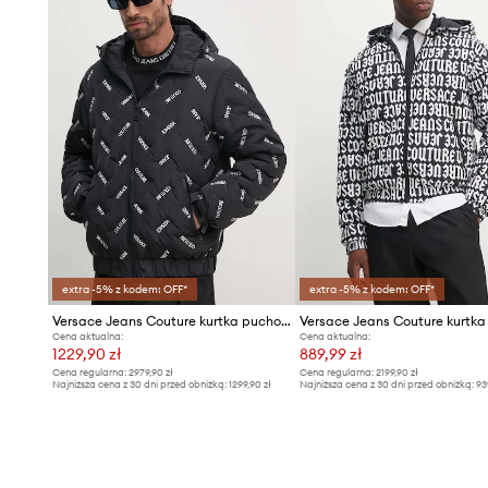
extra -5% z kodem: OFF*
extra -5% z kodem: OFF*
Versace Jeans Couture kurtka puchowa
Cena aktualna:
Cena aktualna:
1229,90 zł
889,99 zł
Cena regularna:
2979,90 zł
Cena regularna:
2199,90 zł
Najniższa cena z 30 dni przed obniżką:
1299,90 zł
Najniższa cena z 30 dni przed obniżką:
93