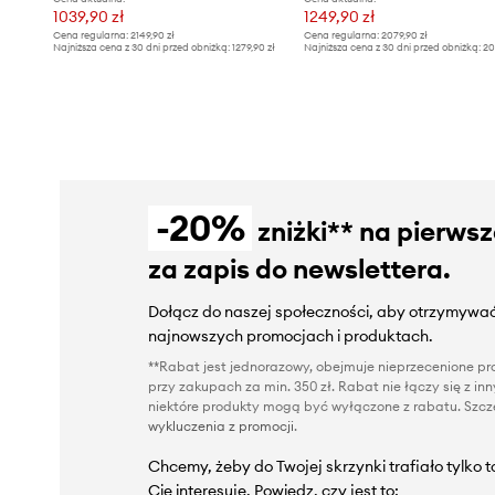
1039,90 zł
1249,90 zł
Cena regularna:
2149,90 zł
Cena regularna:
2079,90 zł
Najniższa cena z 30 dni przed obniżką:
1279,90 zł
Najniższa cena z 30 dni przed obniżką:
20
-20%
zniżki** na pierws
za zapis do newslettera.
Dołącz do naszej społeczności, aby otrzymywać
najnowszych promocjach i produktach.
**Rabat jest jednorazowy, obejmuje nieprzecenione pro
przy zakupach za min. 350 zł. Rabat nie łączy się z i
niektóre produkty mogą być wyłączone z rabatu. Szcze
wykluczenia z promocji
.
Chcemy, żeby do Twojej skrzynki trafiało tylko 
Cię interesuje. Powiedz, czy jest to: