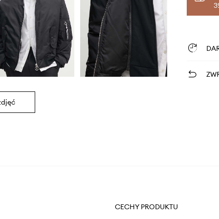
3
DA
ZWR
zdjęć
CECHY PRODUKTU