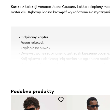
Kurtka z kolekcji Versace Jeans Couture. Lekko ocieplony m
materiału. Rękawy i dolna krawędź wykończone elastycznym
- Odpinany kaptur.
- Fason relaxed.
- Zapięcie na suwak.
- Dwie wsuwane i zapinane na zatrzask kieszenie boczne
- Krój rękawa z obniżoną linią ramion nie ogranicza mobiln
- Rękawy i dolna krawędź zakończona ściągaczami chro
niekorzystnymi warunkami atmosferycznymi.
- Lekko ocieplony model na podszewce.
- Dodatkowa kieszeń na rękawie pozwala na przechowy
drobiazgów.
Podobne produkty
- Długość rękawa(mierzona od kaptura): 90 cm.
- Długość: 66 cm.
- Szerokość pod pachami: 60 cm.
- Wymiary podane dla rozmiaru: 48.