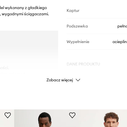
odel wykonany z gładkiego
Kaptur
i, wygodnymi ściągaczami.
Podszewka
pełn
Wypełnienie
ociepli
.
DANE PRODUKTU
ości.
niącymi przed
Zobacz więcej
Kod producenta
77G
wanie niezbędnych
Kolor
Marka
Versace 