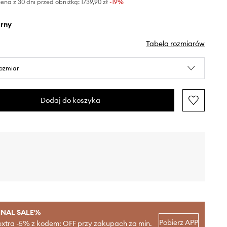
ena z 30 dni przed obniżką:
1739,90 zł
 -19%
arny
Tabela rozmiarów
rozmiar
Dodaj do koszyka
INAL SALE%
Pobierz APP
extra -5% z kodem: OFF przy zakupach za min.