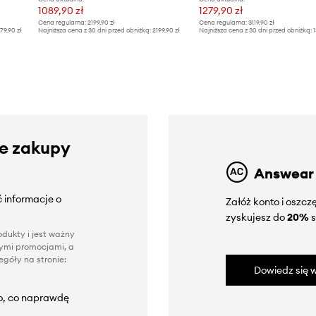
1089,90 zł
1279,90 zł
Cena regularna:
2199,90 zł
Cena regularna:
3119,90 zł
79,90 zł
Najniższa cena z 30 dni przed obniżką:
2199,90 zł
Najniższa cena z 30 dni przed obniżką:
1
ze zakupy
Answear
 informacje o
Załóż konto i oszc
zyskujesz do
20%
s
dukty i jest ważny
nnymi promocjami, a
góły na stronie:
Dowiedz się w
to, co naprawdę