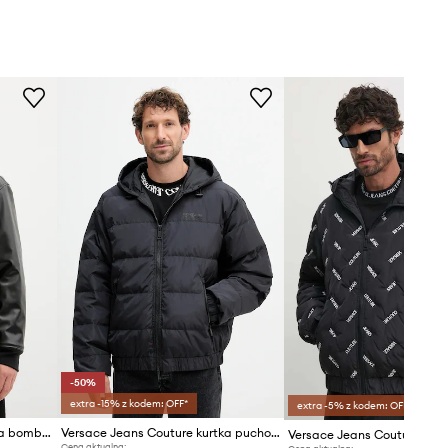
-50%
extra -15% z kodem: OFF*
extra -5% z kodem: OFF*
Versace Jeans Couture kurtka bomber dwustronna
Versace Jeans Couture kurtka puchowa
Cena aktualna: