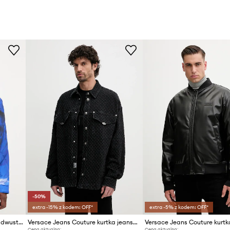
-50%
extra -15% z kodem: OFF*
extra -5% z kodem: OFF*
Versace Jeans Couture kurtka dwustronna
Versace Jeans Couture kurtka jeansowa
Cena aktualna:
Cena aktualna: