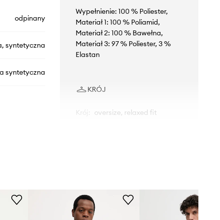
Wypełnienie: 100 % Poliester,
odpinany
Materiał 1: 100 % Poliamid,
Materiał 2: 100 % Bawełna,
Materiał 3: 97 % Poliester, 3 %
a, syntetyczna
Elastan
na syntetyczna
KRÓJ
Krój
:
oversize, relaxed fit
AU401.CQD46
WYMIARY
czarny
Model ze zdjęcia ma 186 cm
wzrostu i ma na sobie rozmiar 48.
Jeans Couture
Rozmiarówka standardowa
Zalecamy wybór rozmiaru, jaki nosisz
zazwyczaj.