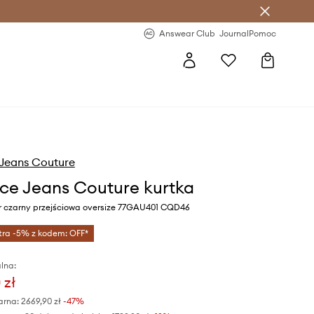
letter >
Regularne nowości >
Answear Club
Journal
Pomoc
Jeans Couture
ce Jeans Couture kurtka
r czarny przejściowa oversize 77GAU401 CQD46
tra -5% z kodem: OFF*
lna:
 zł
arna:
2669,90 zł
-47%