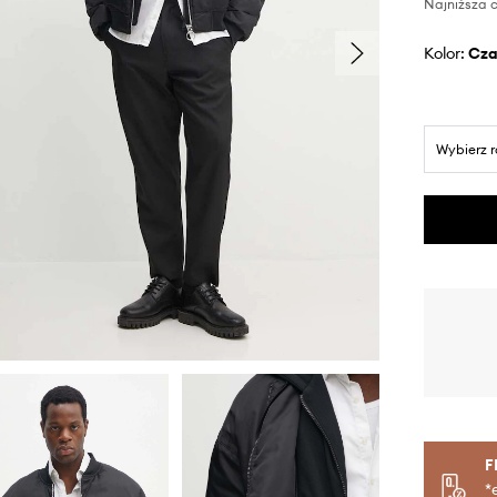
Najniższa c
Kolor:
cz
Wybierz 
F
*