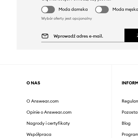
Moda damska
Moda męsk
Wybór oferty jest opcjonalny
O NAS
INFOR
O Answear.com
Regulam
Opinie o Answear.com
Pozosta
Nagrody i certyfikaty
Blog
Współpraca
Program