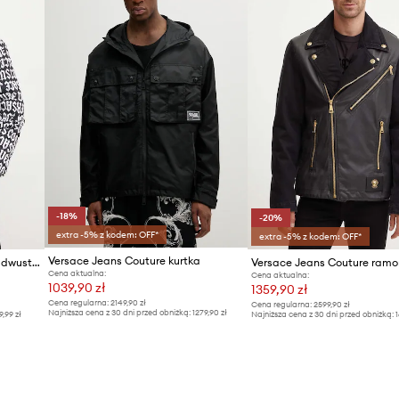
Producent
ID Produktu
-18%
-20%
extra -5% z kodem: OFF*
extra -5% z kodem: OFF*
Versace Jeans Couture kurtka
Versace Jeans Couture kurtka dwustronna
Versace Jeans Couture ram
Cena aktualna:
Cena aktualna:
1039,90 zł
1359,90 zł
Cena regularna:
2149,90 zł
Cena regularna:
2599,90 zł
Najniższa cena z 30 dni przed obniżką:
1279,90 zł
9,99 zł
Najniższa cena z 30 dni przed obniżką:
1