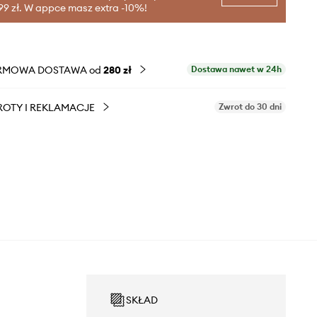
99 zł. W appce masz extra -10%!
RMOWA DOSTAWA od
280 zł
Dostawa nawet w 24h
OTY I REKLAMACJE
Zwrot do 30 dni
SKŁAD