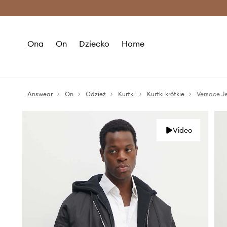
Premium Fashion Benefits >
O
Ona
On
Dziecko
Home
Answear
On
Odzież
Kurtki
Kurtki krótkie
Versace J
Video