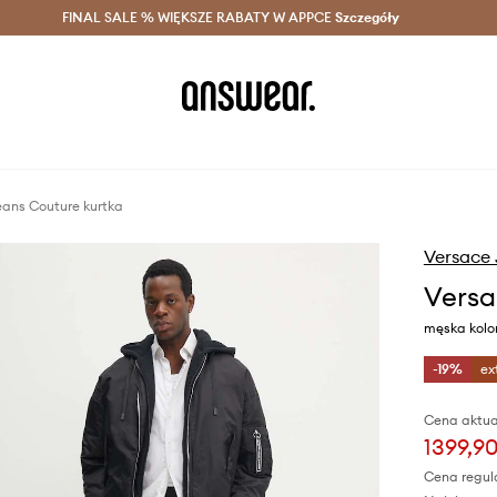
szczędzaj z Answear Club >
FINAL SALE % WIĘKSZE RABATY W APPCE
Dostawa nawet w 24h >
Szczegóły
News
eans Couture kurtka
Versace 
Versa
męska kolo
-19%
ex
Cena aktua
1399,90
Cena regul