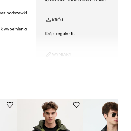
bez podszewki
KRÓJ
ak wypełnienia
Krój
:
regular fit
WYMIARY
Model ze zdjęcia ma 184 cm
K10K114392
wzrostu i ma na sobie rozmiar 50.
Rozmiarówka standardowa
zielony
Zalecamy wybór rozmiaru, jaki nosisz
zazwyczaj.
Calvin Klein
Tabela rozmiarów