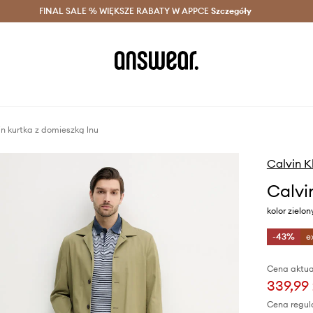
szczędzaj z Answear Club >
FINAL SALE % WIĘKSZE RABATY W APPCE
Dostawa nawet w 24h >
Szczegóły
News
in kurtka z domieszką lnu
Calvin K
Calvi
kolor zielo
-43%
e
Cena aktua
339,99 
Cena regul