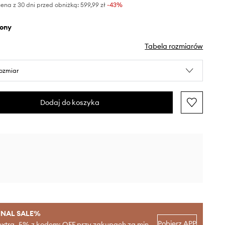
ena z 30 dni przed obniżką:
599,99 zł
 -43%
elony
Tabela rozmiarów
rozmiar
Dodaj do koszyka
INAL SALE%
Pobierz APP
extra -5% z kodem: OFF przy zakupach za min.