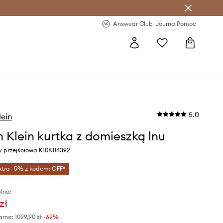
letter >
Regularne nowości >
Answear Club
Journal
Pomoc
5.0
lein
n Klein kurtka z domieszką lnu
ny przejściowa K10K114392
xtra -5% z kodem: OFF*
lna:
zł
arna:
1099,90 zł
-69%