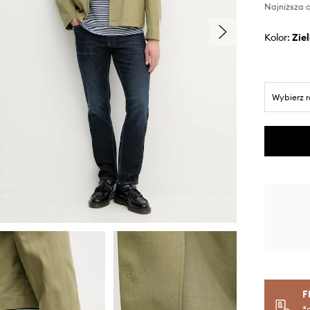
Najniższa c
Kolor:
zi
Wybierz 
F
*