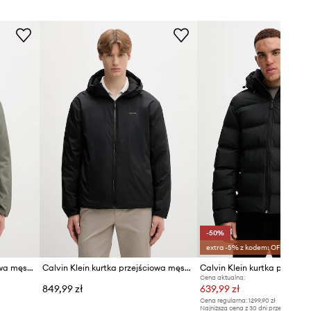
-50%
extra -5% z kodem: OFF*
Calvin Klein kurtka przejściowa męska
Calvin Klein kurtka przejściowa męska
Calvin Klein kurtka puchow
Cena aktualna:
849,99 zł
639,99 zł
Cena regularna:
1299,90 zł
Najniższa cena z 30 dni przed obniżką