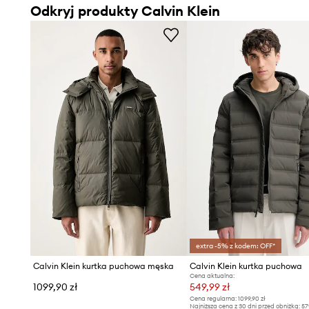
Odkryj produkty Calvin Klein
extra -5% z kodem: OFF*
Calvin Klein kurtka puchowa męska
Calvin Klein kurtka puchowa
Cena aktualna:
1099,90 zł
549,99 zł
Cena regularna:
1099,90 zł
Najniższa cena z 30 dni przed obniżką:
57