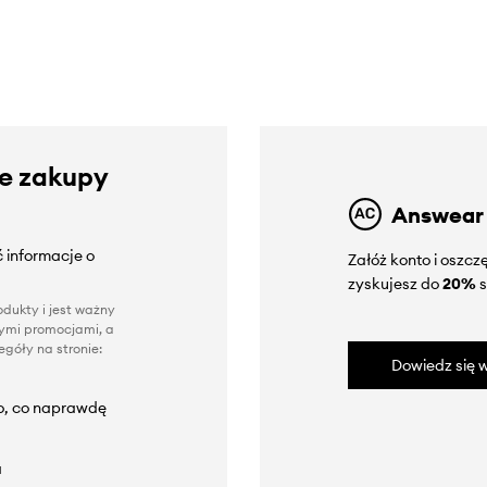
ze zakupy
Answear
 informacje o
Załóż konto i oszc
zyskujesz do
20%
s
dukty i jest ważny
nnymi promocjami, a
góły na stronie:
Dowiedz się w
to, co naprawdę
a