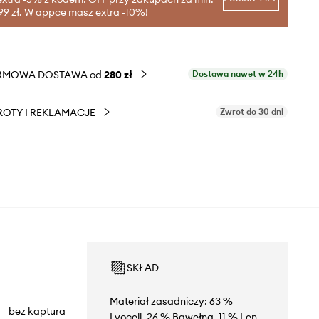
99 zł. W appce masz extra -10%!
RMOWA DOSTAWA od
280 zł
Dostawa nawet w 24h
OTY I REKLAMACJE
Zwrot do 30 dni
SKŁAD
Materiał zasadniczy: 63 %
bez kaptura
Lyocell, 26 % Bawełna, 11 % Len