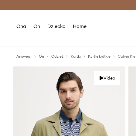
Premium Fashion Benefits >
O
Ona
On
Dziecko
Home
Answear
On
Odzież
Kurtki
Kurtki krótkie
Calvin Kle
Video