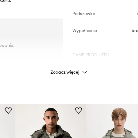
cellu.
Podszewka
Wypełnienie
br
owanie.
DANE PRODUKTU
Zobacz więcej
Kod producenta
Kolor
Marka
Producent