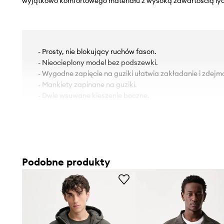
wyjątkowo komfortowego materiału z wysoką zawartością lyo
- Prosty, nie blokujący ruchów fason.
- Nieocieplony model bez podszewki.
- Wygodne zapięcie na guziki ułatwia zakładanie i zdejm
- Mankiety zapinane na guziki.
- Dwie wsuwane kieszenie boczne.
Podobne produkty