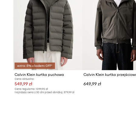
extra -5% z kodem: OFF*
Calvin Klein kurtka puchowa
Cena aktualna:
549,99 zł
649,99 zł
Cena regularna:
1099,90 zł
Najniższa cena z 30 dni przed obniżką:
579,99 zł