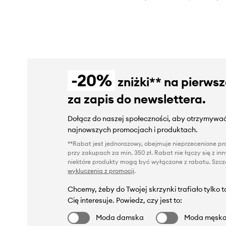
-20%
zniżki** na pierws
za zapis do newslettera.
Dołącz do naszej społeczności, aby otrzymywać
najnowszych promocjach i produktach.
**Rabat jest jednorazowy, obejmuje nieprzecenione pro
przy zakupach za min. 350 zł. Rabat nie łączy się z i
niektóre produkty mogą być wyłączone z rabatu. Szcze
wykluczenia z promocji
.
Chcemy, żeby do Twojej skrzynki trafiało tylko 
Cię interesuje. Powiedz, czy jest to:
Moda damska
Moda męsk