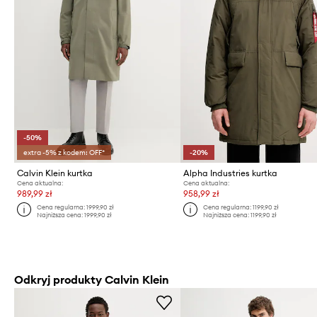
-50%
extra -5% z kodem: OFF*
-20%
Calvin Klein kurtka
Alpha Industries kurtka
Cena aktualna:
Cena aktualna:
989,99 zł
958,99 zł
Cena regularna:
1999,90 zł
Cena regularna:
1199,90 zł
Najniższa cena:
1999,90 zł
Najniższa cena:
1199,90 zł
Odkryj produkty Calvin Klein