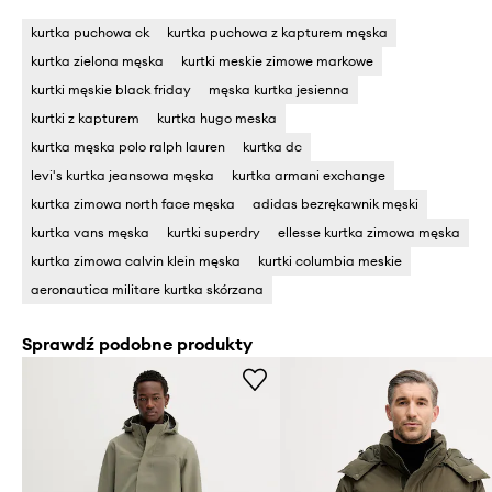
kurtka puchowa ck
kurtka puchowa z kapturem męska
kurtka zielona męska
kurtki meskie zimowe markowe
kurtki męskie black friday
męska kurtka jesienna
kurtki z kapturem
kurtka hugo meska
kurtka męska polo ralph lauren
kurtka dc
levi's kurtka jeansowa męska
kurtka armani exchange
kurtka zimowa north face męska
adidas bezrękawnik męski
kurtka vans męska
kurtki superdry
ellesse kurtka zimowa męska
kurtka zimowa calvin klein męska
kurtki columbia meskie
aeronautica militare kurtka skórzana
Sprawdź podobne produkty