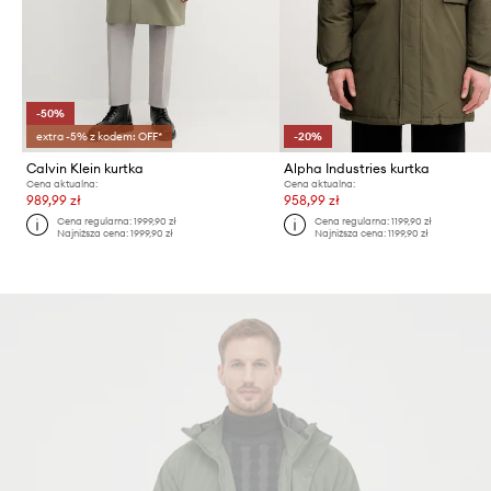
-50%
extra -5% z kodem: OFF*
-20%
Calvin Klein kurtka
Alpha Industries kurtka
Cena aktualna:
Cena aktualna:
989,99 zł
958,99 zł
Cena regularna:
1999,90 zł
Cena regularna:
1199,90 zł
Najniższa cena:
1999,90 zł
Najniższa cena:
1199,90 zł