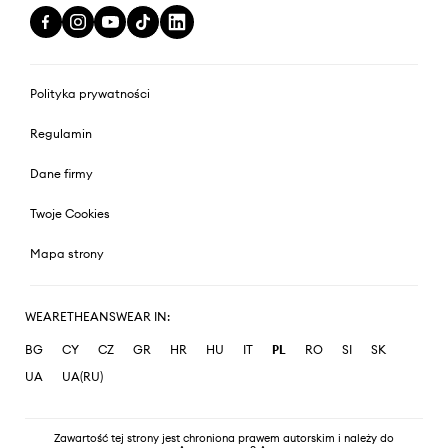
Polityka prywatności
Regulamin
Dane firmy
Twoje Cookies
Mapa strony
WEARETHEANSWEAR IN:
BG
CY
CZ
GR
HR
HU
IT
PL
RO
SI
SK
UA
UA(RU)
Zawartość tej strony jest chroniona prawem autorskim i należy do