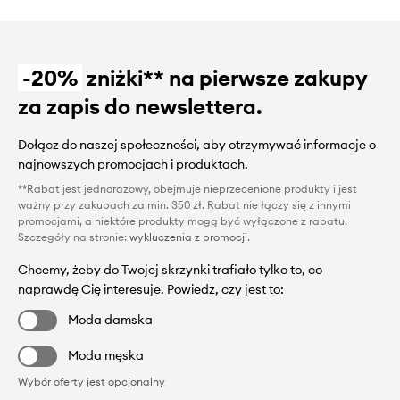
-20%
zniżki** na pierwsze zakupy
za zapis do newslettera.
Dołącz do naszej społeczności, aby otrzymywać informacje o
najnowszych promocjach i produktach.
**Rabat jest jednorazowy, obejmuje nieprzecenione produkty i jest
ważny przy zakupach za min. 350 zł. Rabat nie łączy się z innymi
promocjami, a niektóre produkty mogą być wyłączone z rabatu.
Szczegóły na stronie:
wykluczenia z promocji
.
Chcemy, żeby do Twojej skrzynki trafiało tylko to, co
naprawdę Cię interesuje. Powiedz, czy jest to:
Moda damska
Moda męska
Wybór oferty jest opcjonalny