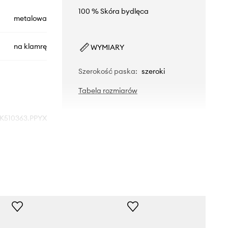
100 % Skóra bydlęca
metalowa
na klamrę
WYMIARY
Szerokość paska
:
szeroki
Tabela rozmiarów
K510363.PPYX
czarny
Calvin Klein