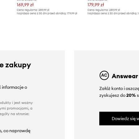
169,99 zł
179,99 zł
Cena regularna:
289,99 zł
Cena regularna:
289,99 zł
Najniższa cena z 30 dni przed obniżką:
179,99 zł
Najniższa cena z 30 dni przed obniżką:
1
ze zakupy
Answear
 informacje o
Załóż konto i oszc
zyskujesz do
20%
s
dukty i jest ważny
nnymi promocjami, a
góły na stronie:
Dowiedz się w
to, co naprawdę