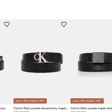
extra -5% z kodem: OFF*
extra -5% z kodem: OFF*
zany
Calvin Klein pasek dwustronny męski skórzany
Calvin Klein pasek męski skó
Cena aktualna:
Cena aktualna: