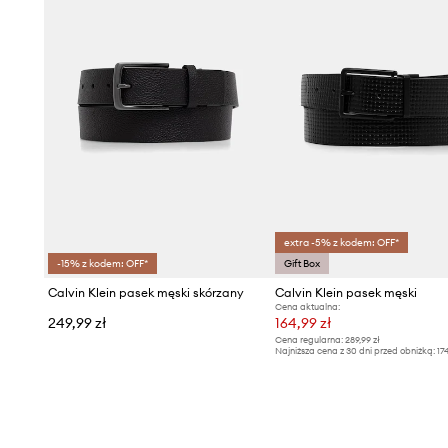
extra -5% z kodem: OFF*
-15% z kodem: OFF*
Gift Box
Calvin Klein pasek męski skórzany
Calvin Klein pasek męski
Cena aktualna:
249,99 zł
164,99 zł
Cena regularna:
289,99 zł
Najniższa cena z 30 dni przed obniżką:
17