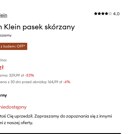
4.0
lein
n Klein pasek skórzany
 czarny
 z kodem: OFF*
lna:
zł
arna:
329,99 zł
-53%
ena z 30 dni przed obniżką:
164,99 zł
 -6%
arny
niedostępny
ktoś Cię uprzedził. Zapraszamy do zapoznania się z innymi
 z naszej oferty.