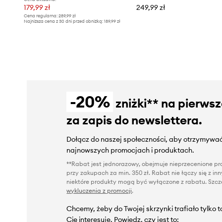
179,99 zł
249,99 zł
Cena regularna:
289,99 zł
Najniższa cena z 30 dni przed obniżką:
189,99 zł
-20%
zniżki** na pierws
za zapis do newslettera.
Dołącz do naszej społeczności, aby otrzymywać
najnowszych promocjach i produktach.
**Rabat jest jednorazowy, obejmuje nieprzecenione pro
przy zakupach za min. 350 zł. Rabat nie łączy się z i
niektóre produkty mogą być wyłączone z rabatu. Szcze
wykluczenia z promocji
.
Chcemy, żeby do Twojej skrzynki trafiało tylko 
Cię interesuje. Powiedz, czy jest to: