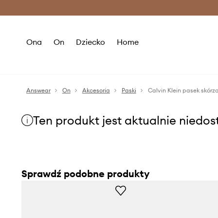
Premium Fashion Benefits >
O
Ona
On
Dziecko
Home
Answear
On
Akcesoria
Paski
Calvin Klein pasek skórz
Ten produkt jest aktualnie niedo
Sprawdź podobne produkty