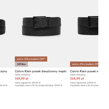
extra -5% z kodem: OFF*
Gift Box
extra -5% z kodem: OFF*
rzany
Calvin Klein pasek dwustronny męski
Calvin Klein pasek męski s
Cena aktualna:
Cena aktualna:
149,99 zł
154,99 zł
Cena regularna:
299,99 zł
Cena regularna:
249,99 zł
34,99 zł
Najniższa cena z 30 dni przed obniżką:
159,99 zł
Najniższa cena z 30 dni przed obniżką