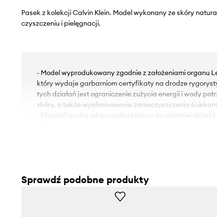
Pasek z kolekcji Calvin Klein. Model wykonany ze skóry natura
czyszczeniu i pielęgnacji.
- Model wyprodukowany zgodnie z założeniami organu L
który wydaje garbarniom certyfikaty na drodze rygorys
tych działań jest ograniczenie zużycia energii i wody po
skóry, a także wyeliminowanie zanieczyszczenia ściekam
- Długość paska od początku klamry do ostatniej dziurki:
- Długość paska od szpilki do pierwszej dziurki: 93,5 cm.
- Ilość dziurek: 5.
- Szerokość paska: 4 cm.
- Wymiary podane dla paska o rozmiarze: 95.
Sprawdź podobne produkty