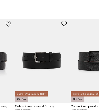
extra -5% z kodem: OFF*
extra -5% z kodem: OFF*
Gift Box
Gift Box
rzany
Calvin Klein pasek skórzany
Calvin Klein pasek dwustro
Cena aktualna:
Cena aktualna: