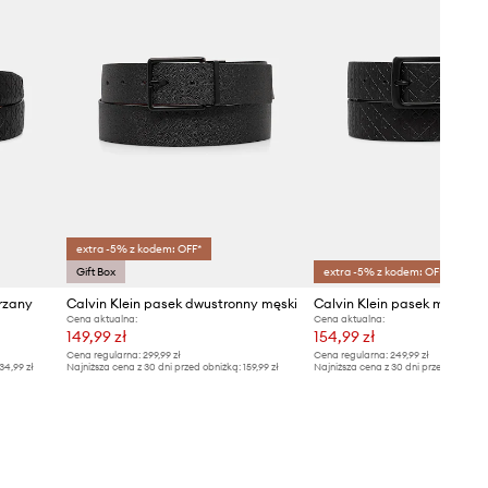
extra -5% z kodem: OFF*
Gift Box
extra -5% z kodem: OFF*
rzany
Calvin Klein pasek dwustronny męski
Calvin Klein pasek męski s
Cena aktualna:
Cena aktualna:
149,99 zł
154,99 zł
Cena regularna:
299,99 zł
Cena regularna:
249,99 zł
34,99 zł
Najniższa cena z 30 dni przed obniżką:
159,99 zł
Najniższa cena z 30 dni przed obniżką