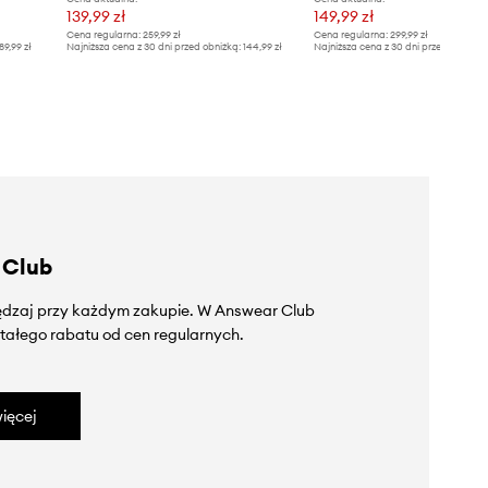
139,99 zł
149,99 zł
Cena regularna:
259,99 zł
Cena regularna:
299,99 zł
89,99 zł
Najniższa cena z 30 dni przed obniżką:
144,99 zł
Najniższa cena z 30 dni przed obniżką
 Club
zędzaj przy każdym zakupie. W Answear Club
tałego rabatu od cen regularnych.
ięcej