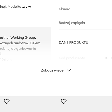
lnej. Model łatwy w
Klamra
Rodzaj zapięcia
eather Working Group,
DANE PRODUKTU
tycznych audytów. Celem
trzebnej do garbowania
i.
Kod producenta
K50
 106 cm.
Zobacz więcej
Kolor
Marka
Producent