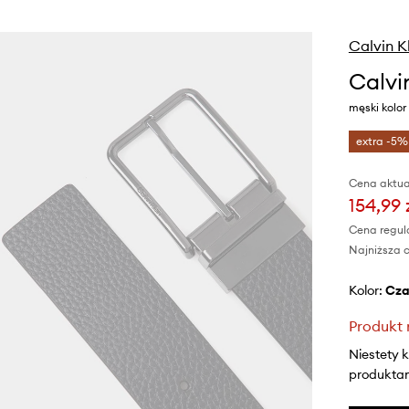
Calvin K
Calvi
męski kolor
extra -5%
Cena aktua
154,99 
Cena regul
Najniższa c
Kolor:
cz
Produkt 
Niestety 
produktami