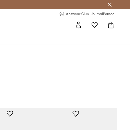
letter >
Regularne nowości >
Answear Club
Journal
Pomoc