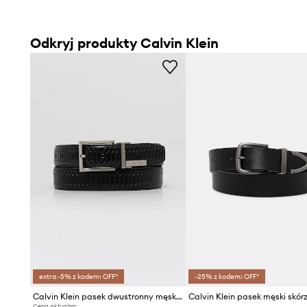
Odkryj produkty Calvin Klein
extra -5% z kodem: OFF*
-25% z kodem: OFF*
Calvin Klein pasek dwustronny męski skórzany
Calvin Klein pasek męski skór
Cena aktualna: