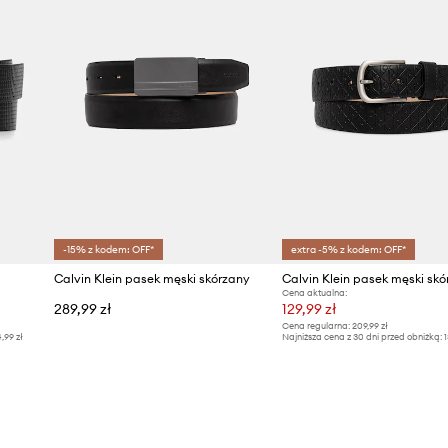
-15% z kodem: OFF*
extra -5% z kodem: OFF*
Calvin Klein pasek męski skórzany
Calvin Klein pasek męski skó
Cena aktualna:
289,99 zł
129,99 zł
Cena regularna:
209,99 zł
4,99 zł
Najniższa cena z 30 dni przed obniżką:
1