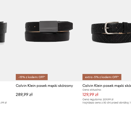
ID Produktu
-15% z kodem: OFF*
extra -5% z kodem: OFF*
Calvin Klein pasek męski skórzany
Calvin Klein pasek męski skó
Cena aktualna:
289,99 zł
129,99 zł
Cena regularna:
209,99 zł
4,99 zł
Najniższa cena z 30 dni przed obniżką:
1