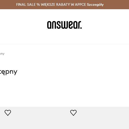
szczędzaj z Answear Club >
FINAL SALE % WIĘKSZE RABATY W APPCE
Dostawa nawet w 24h >
Szczegóły
News
any
stępny