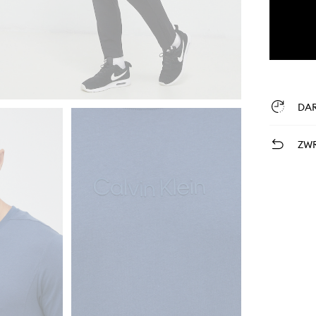
DA
ZWR