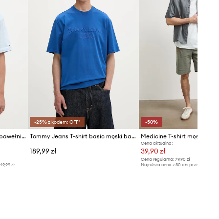
-25% z kodem: OFF*
-50%
Tommy Hilfiger T-shirt męski bawełniany
Tommy Jeans T-shirt basic męski bawełniany
Medicine T-shirt męski z b
Cena aktualna:
189,99 zł
39,90 zł
Cena regularna:
79,90 zł
49,99 zł
Najniższa cena z 30 dni przed obniżką