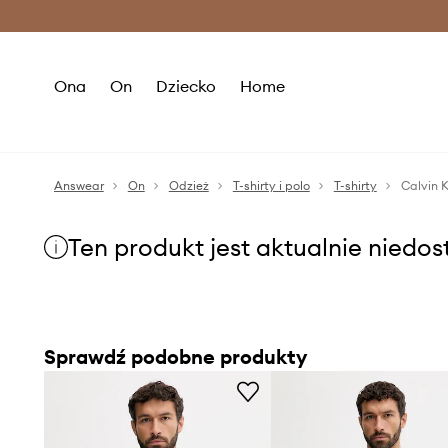
Premium Fashion Benefits >
O
Ona
On
Dziecko
Home
Answear
On
Odzież
T-shirty i polo
T-shirty
Calvin K
Ten produkt jest aktualnie niedo
Sprawdź podobne produkty