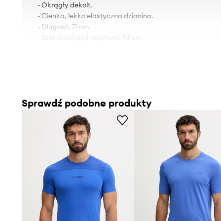
- Okrągły dekolt.
- Cienka, lekko elastyczna dzianina.
- Długość: 71 cm.
- Szerokość pod pachami: 52 cm.
- Wymiary podane dla rozmiaru: M.
Sprawdź podobne produkty