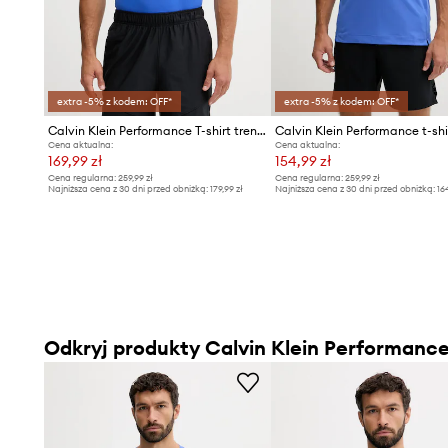
extra -5% z kodem: OFF*
extra -5% z kodem: OFF*
Calvin Klein Performance T-shirt treningowy męski
Cena aktualna:
Cena aktualna:
169,99 zł
154,99 zł
Cena regularna:
259,99 zł
Cena regularna:
259,99 zł
Najniższa cena z 30 dni przed obniżką:
179,99 zł
Najniższa cena z 30 dni przed obniżką:
16
Odkryj produkty Calvin Klein Performanc