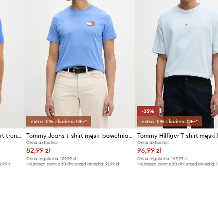
-35%
extra -5% z kodem: OFF*
extra -5% z kodem: OFF*
Calvin Klein Performance t-shirt treningowy
Tommy Jeans t-shirt męski bawełniany
Cena aktualna:
Cena aktualna:
82,99 zł
96,99 zł
Cena regularna:
129,99 zł
Cena regularna:
149,99 zł
4,99 zł
Najniższa cena z 30 dni przed obniżką:
91,99 zł
Najniższa cena z 30 dni przed obniżką:
1