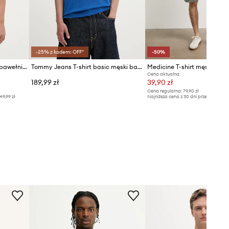
-25% z kodem: OFF*
-50%
Tommy Hilfiger T-shirt męski bawełniany
Tommy Jeans T-shirt basic męski bawełniany
Medicine T-shirt męski z b
Cena aktualna:
189,99 zł
39,90 zł
Cena regularna:
79,90 zł
49,99 zł
Najniższa cena z 30 dni przed obniżką