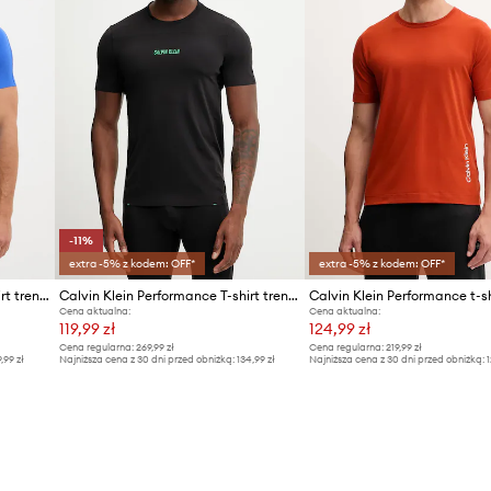
-11%
extra -5% z kodem: OFF*
extra -5% z kodem: OFF*
Calvin Klein Performance T-shirt treningowy męski
Calvin Klein Performance T-shirt treningowy męski
Calvin Klein Performance t-sh
Cena aktualna:
Cena aktualna:
119,99 zł
124,99 zł
Cena regularna:
269,99 zł
Cena regularna:
219,99 zł
9,99 zł
Najniższa cena z 30 dni przed obniżką:
134,99 zł
Najniższa cena z 30 dni przed obniżką:
1