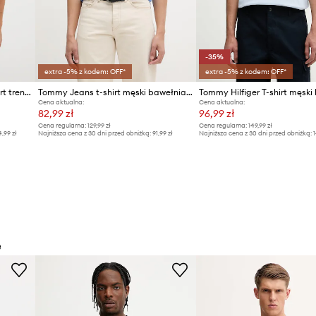
-35%
extra -5% z kodem: OFF*
extra -5% z kodem: OFF*
Calvin Klein Performance t-shirt treningowy
Tommy Jeans t-shirt męski bawełniany
Cena aktualna:
Cena aktualna:
82,99 zł
96,99 zł
Cena regularna:
129,99 zł
Cena regularna:
149,99 zł
4,99 zł
Najniższa cena z 30 dni przed obniżką:
91,99 zł
Najniższa cena z 30 dni przed obniżką:
1
e