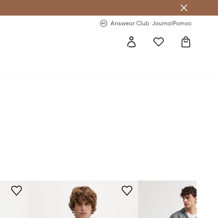
letter >
Regularne nowości >
Answear Club
Journal
Pomoc