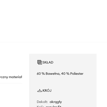
SKŁAD
60 % Bawełna, 40 % Poliester
yczny materiał
KRÓJ
Dekolt
:
okrągły
Krój
:
regular fit