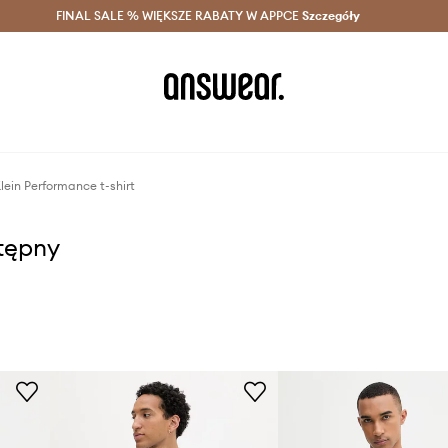
szczędzaj z Answear Club >
FINAL SALE % WIĘKSZE RABATY W APPCE
Dostawa nawet w 24h >
Szczegóły
News
lein Performance t-shirt
stępny