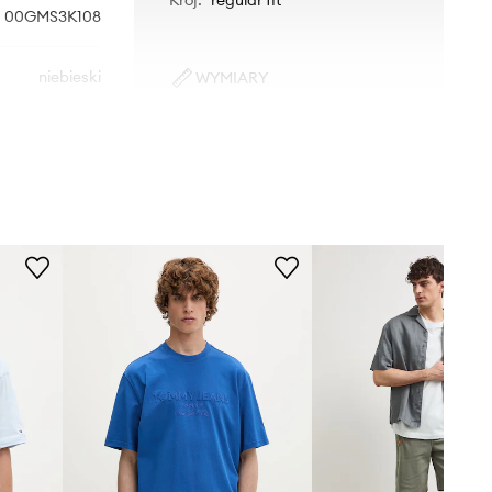
00GMS3K108
niebieski
WYMIARY
Model ze zdjęcia ma 188 cm
Calvin Klein
wzrostu i ma na sobie rozmiar M.
Performance
Tabela rozmiarów