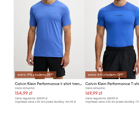
extra -5% z kodem: OFF*
extra -5% z kodem: OFF*
Calvin Klein Performance t-shirt treningowy
Cena aktualna:
Cena aktualna:
154,99 zł
169,99 zł
Cena regularna:
259,99 zł
Cena regularna:
259,99 zł
Najniższa cena z 30 dni przed obniżką:
164,99 zł
Najniższa cena z 30 dni przed obniżką:
17