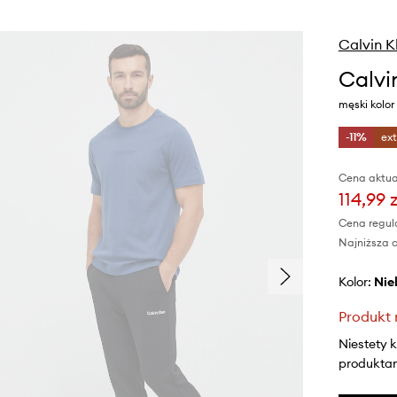
Calvin K
Calvi
męski kolor
-11%
ex
Cena aktua
114,99 z
Cena regul
Najniższa c
Kolor:
ni
Produkt 
Niestety 
produktami