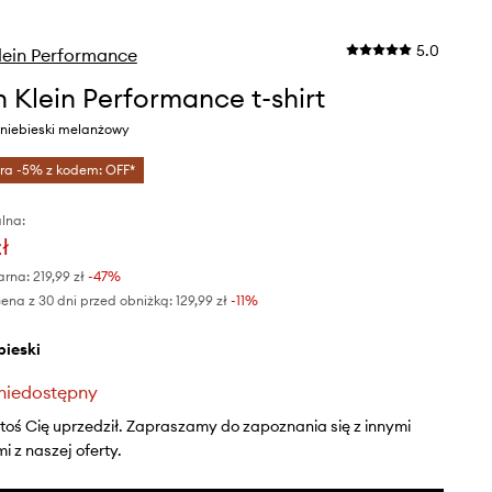
5.0
lein Performance
n Klein Performance t-shirt
 niebieski melanżowy
tra -5% z kodem: OFF*
lna:
ł
arna:
219,99 zł
-47%
ena z 30 dni przed obniżką:
129,99 zł
 -11%
ebieski
niedostępny
ktoś Cię uprzedził. Zapraszamy do zapoznania się z innymi
 z naszej oferty.