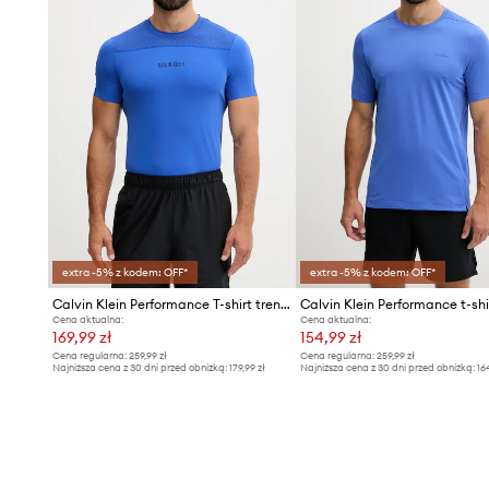
extra -5% z kodem: OFF*
extra -5% z kodem: OFF*
Calvin Klein Performance T-shirt treningowy męski
Cena aktualna:
Cena aktualna:
169,99 zł
154,99 zł
Cena regularna:
259,99 zł
Cena regularna:
259,99 zł
Najniższa cena z 30 dni przed obniżką:
179,99 zł
Najniższa cena z 30 dni przed obniżką:
16