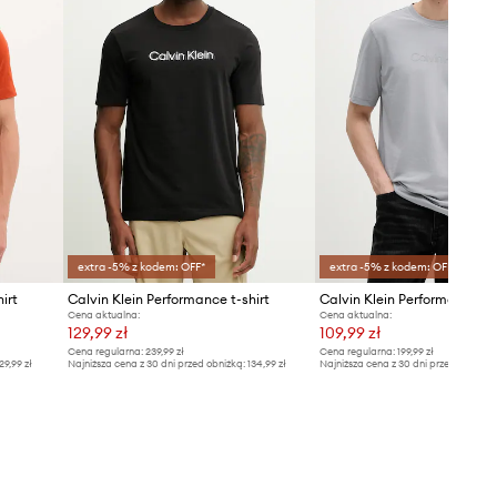
extra -5% z kodem: OFF*
extra -5% z kodem: OFF*
irt
Calvin Klein Performance t-shirt
Calvin Klein Performance t-s
Cena aktualna:
Cena aktualna:
129,99 zł
109,99 zł
Cena regularna:
239,99 zł
Cena regularna:
199,99 zł
29,99 zł
Najniższa cena z 30 dni przed obniżką:
134,99 zł
Najniższa cena z 30 dni przed obniżką