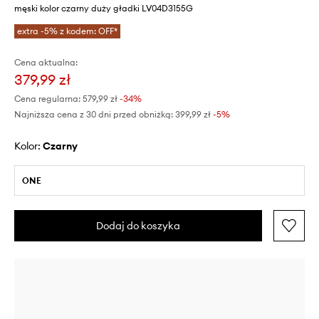
męski kolor czarny duży gładki LV04D3155G
extra -5% z kodem: OFF*
Cena aktualna:
379,99 zł
Cena regularna:
579,99 zł
-34%
Najniższa cena z 30 dni przed obniżką:
399,99 zł
 -5%
Kolor:
czarny
ONE
Dodaj do koszyka