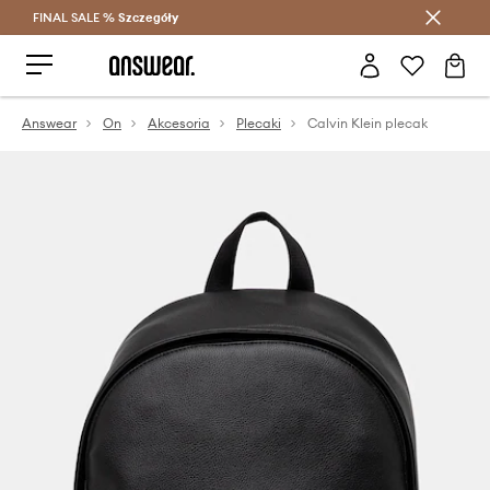
FINAL SALE %
Szczegóły
Oszczędzaj z Answear Club >
Answear
On
Akcesoria
Plecaki
Calvin Klein plecak