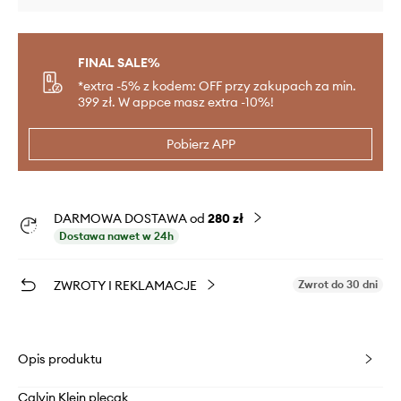
FINAL SALE%
*extra -5% z kodem: OFF przy zakupach za min.
399 zł. W appce masz extra -10%!
Pobierz APP
DARMOWA DOSTAWA od
280 zł
Dostawa nawet w 24h
ZWROTY I REKLAMACJE
Zwrot do 30 dni
Opis produktu
Calvin Klein plecak