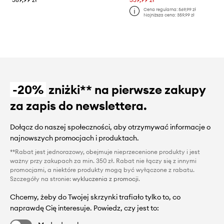
Cena regularna:
569,99 zł
Najniższa cena:
359,99 zł
-20%
zniżki** na pierwsze zakupy
za zapis do newslettera.
Dołącz do naszej społeczności, aby otrzymywać informacje o
najnowszych promocjach i produktach.
**Rabat jest jednorazowy, obejmuje nieprzecenione produkty i jest
ważny przy zakupach za min. 350 zł. Rabat nie łączy się z innymi
promocjami, a niektóre produkty mogą być wyłączone z rabatu.
Szczegóły na stronie:
wykluczenia z promocji
.
Chcemy, żeby do Twojej skrzynki trafiało tylko to, co
naprawdę Cię interesuje. Powiedz, czy jest to: