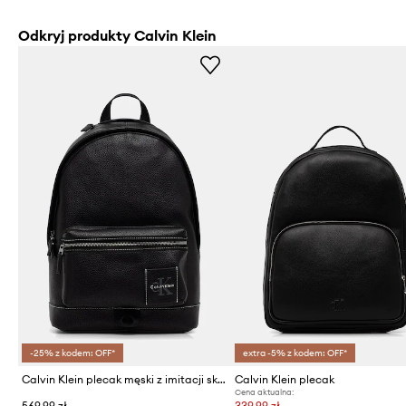
Odkryj produkty Calvin Klein
-25% z kodem: OFF*
extra -5% z kodem: OFF*
Calvin Klein plecak męski z imitacji skóry
Calvin Klein plecak
Cena aktualna:
569,99 zł
339,99 zł