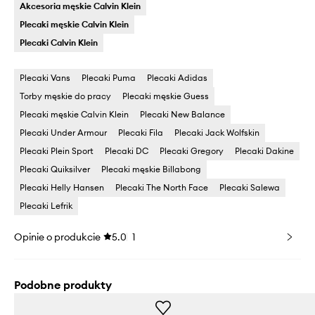
Akcesoria męskie Calvin Klein
Plecaki męskie Calvin Klein
Plecaki Calvin Klein
Plecaki Vans
Plecaki Puma
Plecaki Adidas
Torby męskie do pracy
Plecaki męskie Guess
Plecaki męskie Calvin Klein
Plecaki New Balance
Plecaki Under Armour
Plecaki Fila
Plecaki Jack Wolfskin
Plecaki Plein Sport
Plecaki DC
Plecaki Gregory
Plecaki Dakine
Plecaki Quiksilver
Plecaki męskie Billabong
Plecaki Helly Hansen
Plecaki The North Face
Plecaki Salewa
Plecaki Lefrik
Opinie o produkcie
5.0
1
Podobne produkty