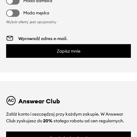
Moda damska
Moda męska
Wybór oferty jest opcjonalny
Zapisz mnie
Answear Club
Załóż konto i oszczędzaj przy każdym zakupie. W Answear
Club zyskujesz do
20%
stałego rabatu od cen regularnych.