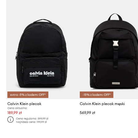
extra -5% z kodem: OFF*
-15% z kodem: OFF*
Calvin Klein plecak
Calvin Klein plecak męski
Cena aktualna:
189,99 zł
569,99 zł
Cena regularna:
399,99 zł
Najniższa cena:
199,99 zł