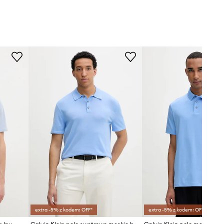
extra -5% z kodem: OFF*
extra -5% z kodem: OFF*