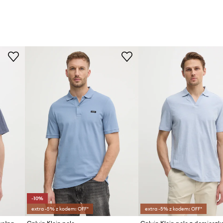
-10%
extra -5% z kodem: OFF*
extra -5% z kodem: OFF*