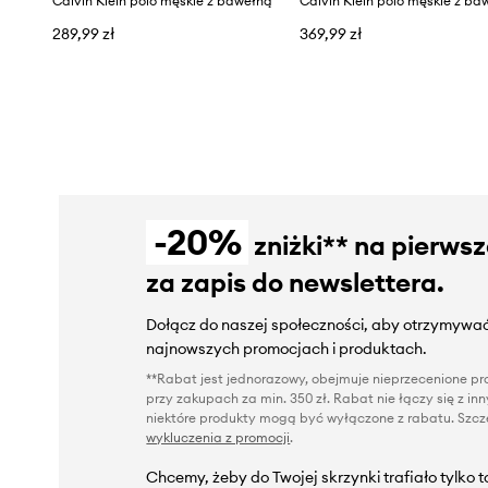
Calvin Klein polo męskie z bawełną
Calvin Klein polo męskie z ba
289,99 zł
369,99 zł
-20%
zniżki** na pierws
za zapis do newslettera.
Dołącz do naszej społeczności, aby otrzymywać
najnowszych promocjach i produktach.
**Rabat jest jednorazowy, obejmuje nieprzecenione pro
przy zakupach za min. 350 zł. Rabat nie łączy się z i
niektóre produkty mogą być wyłączone z rabatu. Szcze
wykluczenia z promocji
.
Chcemy, żeby do Twojej skrzynki trafiało tylko 