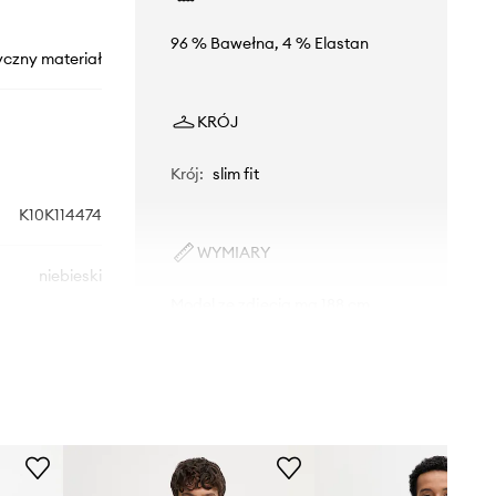
96 % Bawełna, 4 % Elastan
yczny materiał
KRÓJ
Krój
:
slim fit
K10K114474
WYMIARY
niebieski
Model ze zdjęcia ma 188 cm
wzrostu i ma na sobie rozmiar M.
Calvin Klein
Rozmiarówka standardowa
Zalecamy wybór rozmiaru, jaki nosisz
zazwyczaj.
Tabela rozmiarów