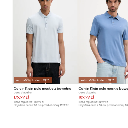
extra -5% z kodem: OFF*
extra -5% z kodem: OFF*
Calvin Klein polo męskie z bawełną
Calvin Klein polo męskie baw
Cena aktualna:
Cena aktualna:
179,99 zł
189,99 zł
Cena regularna:
289,99 zł
Cena regularna:
329,99 zł
Najniższa cena z 30 dni przed obniżką:
189,99 zł
Najniższa cena z 30 dni przed obniżką:
20