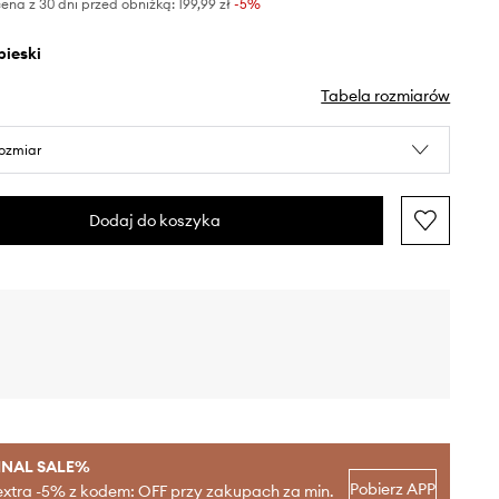
ena z 30 dni przed obniżką:
199,99 zł
 -5%
ebieski
Tabela rozmiarów
rozmiar
Dodaj do koszyka
INAL SALE%
Pobierz APP
extra -5% z kodem: OFF przy zakupach za min.