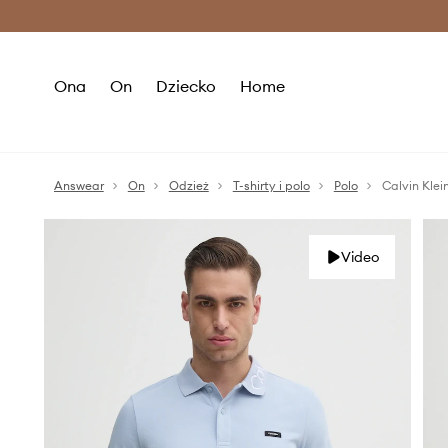
Premium Fashion Benefits >
O
Ona
On
Dziecko
Home
Answear
On
Odzież
T-shirty i polo
Polo
Calvin Klei
Video