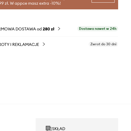
99 zł. W appce masz extra -10%!
RMOWA DOSTAWA od
280 zł
Dostawa nawet w 24h
OTY I REKLAMACJE
Zwrot do 30 dni
SKŁAD