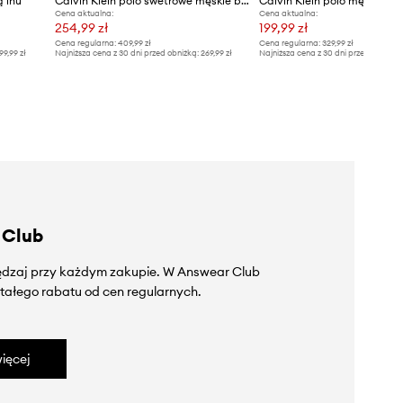
ą lnu
Calvin Klein polo swetrowe męskie bawełniane
Calvin Klein polo męskie b
Cena aktualna:
Cena aktualna:
254,99 zł
199,99 zł
Cena regularna:
409,99 zł
Cena regularna:
329,99 zł
99,99 zł
Najniższa cena z 30 dni przed obniżką:
269,99 zł
Najniższa cena z 30 dni przed obniżką
 Club
zędzaj przy każdym zakupie. W Answear Club
tałego rabatu od cen regularnych.
ięcej