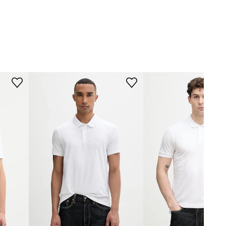
WYMIARY
Calvin Klein
Model ze zdjęcia ma 187 cm
wzrostu i ma na sobie rozmiar M.
Rozmiarówka zawyżona
Zalecamy wybór rozmiaru
mniejszego, niż nosisz zazwyczaj.
Tabela rozmiarów