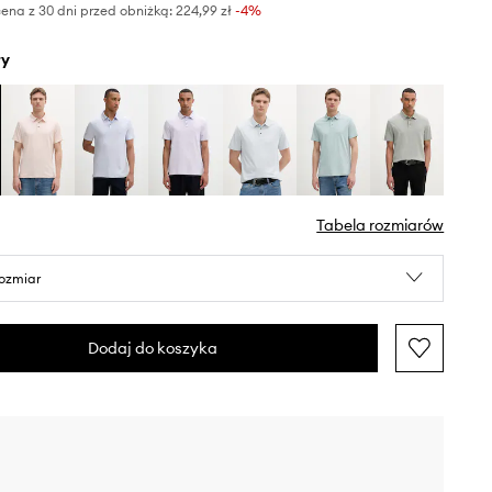
ena z 30 dni przed obniżką:
224,99 zł
 -4%
ły
Tabela rozmiarów
rozmiar
Dodaj do koszyka