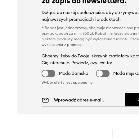
za zapis do newslettera.
Dołącz do naszej społeczności, aby otrzymywać
najnowszych promocjach i produktach.
**Rabat jest jednorazowy, obejmuje nieprzecenione pro
przy zakupach za min. 350 zł. Rabat nie łączy się z i
niektóre produkty mogą być wyłączone z rabatu. Szcze
wykluczenia z promocji
.
Chcemy, żeby do Twojej skrzynki trafiało tylko 
Cię interesuje. Powiedz, czy jest to:
Moda damska
Moda męsk
Wybór oferty jest opcjonalny