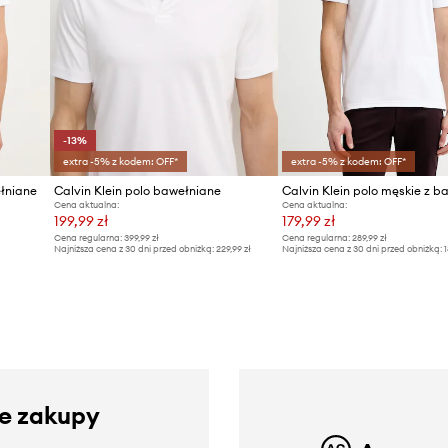
-13%
extra -5% z kodem: OFF*
extra -5% z kodem: OFF*
ełniane
Calvin Klein polo bawełniane
Calvin Klein polo męskie z b
Cena aktualna:
Cena aktualna:
199,99 zł
179,99 zł
Cena regularna:
399,99 zł
Cena regularna:
289,99 zł
Najniższa cena z 30 dni przed obniżką:
229,99 zł
Najniższa cena z 30 dni przed obniżką:
1
ze zakupy