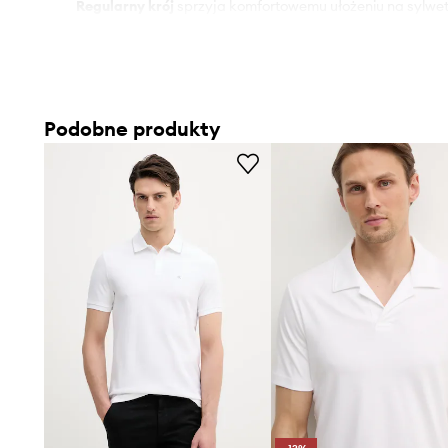
Regularny krój
sprzyja komfortowemu ułożeniu na sylwet
ruchów
Wykonanie z 100% bawełny
sprawia, że materiał jest mi
dotyku
Podobne produkty
Elastyczny materiał
wspomaga swobodę ruchów, dopaso
Klasyczny fason polo
nadaje stylizacjom eleganckiego,
charakteru
Dekolt z kołnierzykiem i zapięciem na guziki
dodaje kos
Gładki wzór z subtelnym logo
podkreśla markowy design