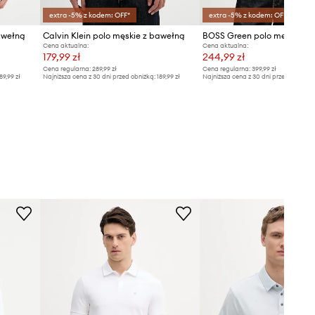
extra -5% z kodem: OFF*
extra -5% z kodem: OFF*
awełną
Calvin Klein polo męskie z bawełną
Cena aktualna:
Cena aktualna:
179,99 zł
244,99 zł
Cena regularna:
289,99 zł
Cena regularna:
399,99 zł
89,99 zł
Najniższa cena z 30 dni przed obniżką:
189,99 zł
Najniższa cena z 30 dni przed obniżką