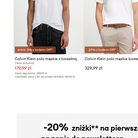
extra -5% z kodem: OFF*
-25% z kodem: OFF*
Calvin Klein polo męskie z bawełną
Calvin Klein polo męskie baw
Cena aktualna:
179,99 zł
329,99 zł
Cena regularna:
289,99 zł
Najniższa cena z 30 dni przed obniżką:
189,99 zł
-20%
zniżki** na pierws