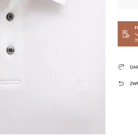
F
*
3
DA
ZWR