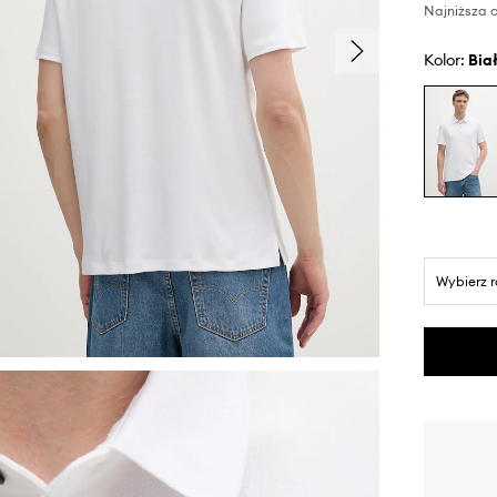
Najniższa c
Kolor:
bia
Wybierz 