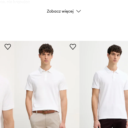
ce, nie krępując
Zobacz więcej
Marka
ękki i przyjemny w
Producent
wując się do ciała
ID Produktu
 casualowego
zulce wyrafinowania
 i uniwersalność