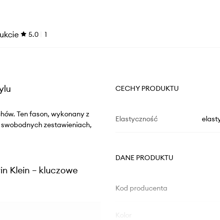
ukcie
5.0
1
ylu
CECHY PRODUKTU
uchów. Ten fason, wykonany z
Elastyczność
elast
, swobodnych zestawieniach,
DANE PRODUKTU
n Klein – kluczowe
Kod producenta
Kolor