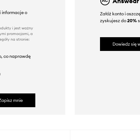
Answear
 informacje o
Załóż konto i oszc
zyskujesz do
20%
s
dukty i jest ważny
nnymi promocjami, a
góły na stronie:
Dowiedz się w
to, co naprawdę
a
Zapisz mnie