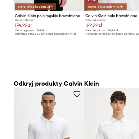
-13%
extra -5% z kodem: OFF*
extra -5% z kodem: OFF*
Calvin Klein polo męskie bawełniane
Calvin Klein polo bawełniane
Cena aktualna:
Cena aktualna:
174,99 zł
199,99 zł
Cena regularna:
289,99 zł
Cena regularna:
399,99 zł
Najniższa cena z 30 dni przed obniżką:
184,99 zł
Najniższa cena z 30 dni przed obniżką:
22
Odkryj produkty Calvin Klein