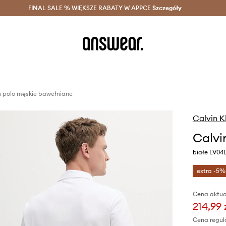
szczędzaj z Answear Club >
FINAL SALE % WIĘKSZE RABATY W APPCE
Dostawa nawet w 24h >
Szczegóły
News
n polo męskie bawełniane
Calvin K
Calvi
białe LV04
extra -5%
Cena aktua
214,99 
Cena regul