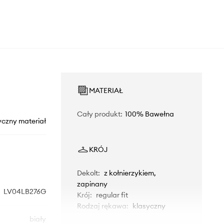
MATERIAŁ
Cały produkt
:
100% Bawełna
yczny materiał
KRÓJ
Dekolt
:
z kołnierzykiem,
zapinany
LV04LB276G
Krój
:
regular fit
Rodzaj rękawa
:
klasyczny
biały