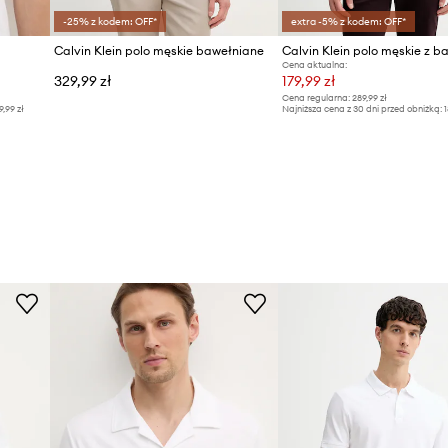
-25% z kodem: OFF*
extra -5% z kodem: OFF*
Calvin Klein polo męskie bawełniane
Calvin Klein polo męskie z b
Cena aktualna:
329,99 zł
179,99 zł
Cena regularna:
289,99 zł
9,99 zł
Najniższa cena z 30 dni przed obniżką:
1