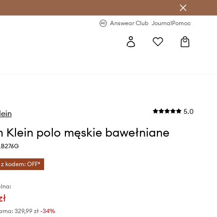
letter >
Regularne nowości >
Answear Club
Journal
Pomoc
5.0
lein
n Klein polo męskie bawełniane
LB276G
 z kodem: OFF*
lna:
zł
arna:
329,99 zł
-34%