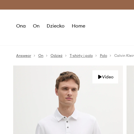
Premium Fashion Benefits >
O
Ona
On
Dziecko
Home
Answear
On
Odzież
T-shirty i polo
Polo
Calvin Klei
Video