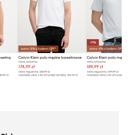
-11%
extra -5% z kodem: OFF*
extra -5% z kodem: OFF*
awełną
Calvin Klein polo męskie bawełniane
Calvin Klein polo męskie b
Cena aktualna:
Cena aktualna:
174,99 zł
189,99 zł
Cena regularna:
289,99 zł
Cena regularna:
399,99 zł
89,99 zł
Najniższa cena z 30 dni przed obniżką:
184,99 zł
Najniższa cena z 30 dni przed obniżką