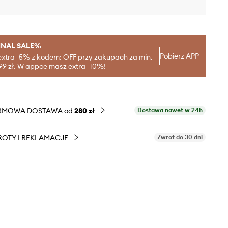
INAL SALE%
Pobierz APP
extra -5% z kodem: OFF przy zakupach za min.
99 zł. W appce masz extra -10%!
RMOWA DOSTAWA od
280 zł
Dostawa nawet w 24h
OTY I REKLAMACJE
Zwrot do 30 dni