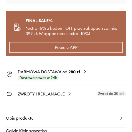
FINAL SALE%
*extra -5% z kodem: OFF przy zakupach za min.
399 zł. W appce masz extra -10%!
Pobierz APP
DARMOWA DOSTAWA od
280 zł
Dostawa nawet w 24h
ZWROTY I REKLAMACJE
Zwrot do 30 dni
Opis produktu
Calvin Klein saszetka