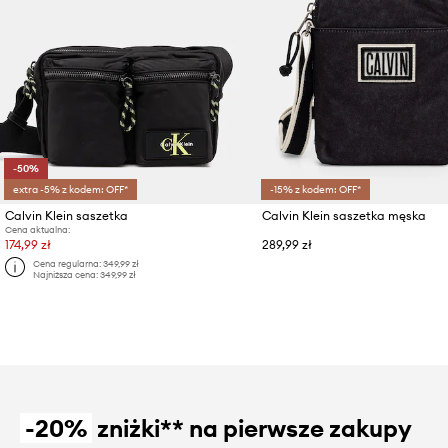
-50%
extra -5% z kodem: OFF*
-15% z kodem: OFF*
Calvin Klein saszetka
Calvin Klein saszetka męska
Cena aktualna:
174,99 zł
289,99 zł
Cena regularna:
349,99 zł
Najniższa cena:
349,99 zł
-20%
zniżki** na pierwsze zakupy