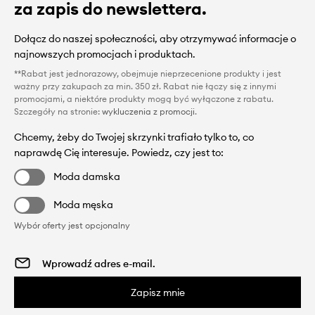
za zapis do newslettera.
Dołącz do naszej społeczności, aby otrzymywać informacje o
najnowszych promocjach i produktach.
**Rabat jest jednorazowy, obejmuje nieprzecenione produkty i jest
ważny przy zakupach za min. 350 zł. Rabat nie łączy się z innymi
promocjami, a niektóre produkty mogą być wyłączone z rabatu.
Szczegóły na stronie:
wykluczenia z promocji
.
Chcemy, żeby do Twojej skrzynki trafiało tylko to, co
naprawdę Cię interesuje. Powiedz, czy jest to:
Moda damska
Moda męska
Wybór oferty jest opcjonalny
Zapisz mnie