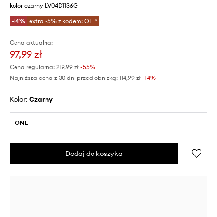
kolor czarny LV04D1136G
-14%
extra -5% z kodem: OFF*
Cena aktualna:
97,99 zł
Cena regularna:
219,99 zł
-55%
Najniższa cena z 30 dni przed obniżką:
114,99 zł
 -14%
Kolor:
czarny
ONE
Dodaj do koszyka