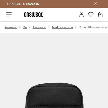
FINAL SALE %
Szczegóły
Oszczędzaj z Answear Club >
Answear
On
Akcesoria
Nerki i saszetki
Calvin Klein saszetk