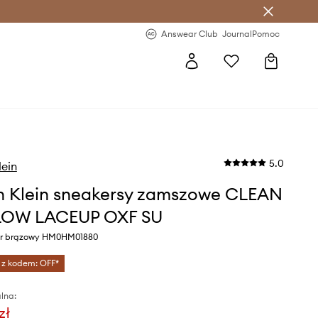
letter >
Regularne nowości >
Answear Club
Journal
Pomoc
5.0
lein
n Klein sneakersy zamszowe CLEAN
LOW LACEUP OXF SU
or brązowy HM0HM01880
 z kodem: OFF*
lna:
zł