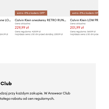
extra -5% z kodem: OFF*
extra -5% z kodem: OFF*
Calvin Klein sneakersy skórzane LOW TOP LACE UP NU
Calvin Klein sneakersy RETRO RUNNER ESS MIX MAT
Cena aktualna:
Cena aktualna:
229,99 zł
201,99 zł
Cena regularna:
429,99 zł
Cena regularna:
369,99 zł
24,99 zł
Najniższa cena z 30 dni przed obniżką:
239,99 zł
Najniższa cena z 30 dni przed obniżką
 Club
zędzaj przy każdym zakupie. W Answear Club
tałego rabatu od cen regularnych.