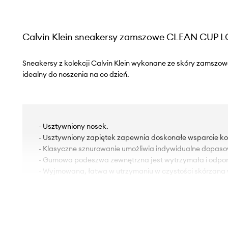
Calvin Klein sneakersy zamszowe CLEAN CUP
Sneakersy z kolekcji Calvin Klein wykonane ze skóry zamszow
idealny do noszenia na co dzień.
- Usztywniony nosek.
- Usztywniony zapiętek zapewnia doskonałe wsparcie kost
- Klasyczne sznurowanie umożliwia indywidualne dopaso
- Gumowa podeszwa zewnętrzna jest wytrzymała i odpor
- Wyjmowana, łatwa w utrzymaniu w czystości skórzana