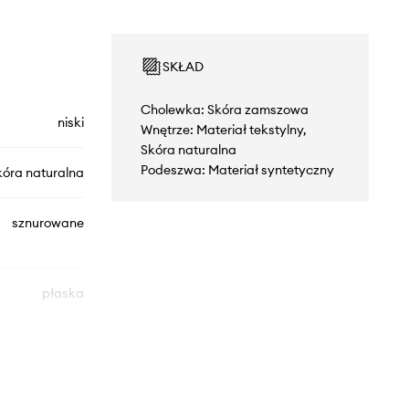
SKŁAD
Cholewka: Skóra zamszowa
niski
Wnętrze: Materiał tekstylny,
Skóra naturalna
Podeszwa: Materiał syntetyczny
kóra naturalna
sznurowane
płaska