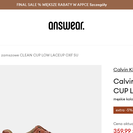
szczędzaj z Answear Club >
FINAL SALE % WIĘKSZE RABATY W APPCE
Dostawa nawet w 24h >
Szczegóły
News
rsy zamszowe CLEAN CUP LOW LACEUP OXF SU
Calvin K
Calvi
CUP 
męskie kol
extra -5%
Cena aktua
359,99 