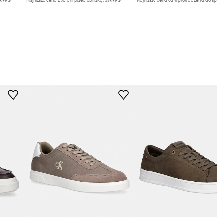
9,99 zł
Najniższa cena z 30 dni przed obniżką:
359,99 zł
Najniższa cena od wprowadzenia do sp
369,99 zł