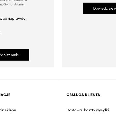
góły na stronie:
Dowiedz się w
to, co naprawdę
a
Zapisz mnie
MACJE
OBSŁUGA KLIENTA
in sklepu
Dostawa i koszty wysyłki