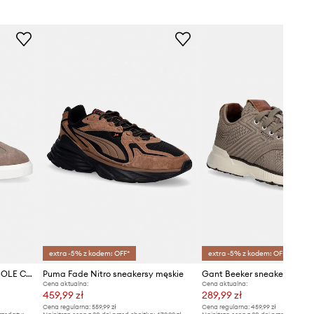
HM0HM01880
brązowy
Calvin Klein
extra -5% z kodem: OFF*
extra -5% z kodem: OFF*
Calvin Klein LOW PROF CUPSOLE CV sneakersy męskie
Puma Fade Nitro sneakersy męskie
Gant Beeker sneakersy męs
Cena aktualna:
Cena aktualna:
459,99 zł
289,99 zł
Cena regularna:
559,99 zł
Cena regularna:
459,99 zł