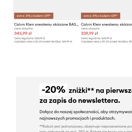
extra -5% z kodem: OFF*
extra -5% z kodem: OFF*
Calvin Klein sneakersy skórzane BASKET CUPSOLE LACEUP LTH-NU
Cena aktualna:
Cena aktualna:
343,99 zł
339,99 zł
Cena regularna:
529,99 zł
Cena regularna:
569,99 zł
Najniższa cena z 30 dni przed obniżką:
369,99 zł
Najniższa cena z 30 dni przed obniżką:
35
-20%
zniżki** na pierws
za zapis do newslettera.
Dołącz do naszej społeczności, aby otrzymywać
najnowszych promocjach i produktach.
**Rabat jest jednorazowy, obejmuje nieprzecenione pro
przy zakupach za min. 350 zł. Rabat nie łączy się z i