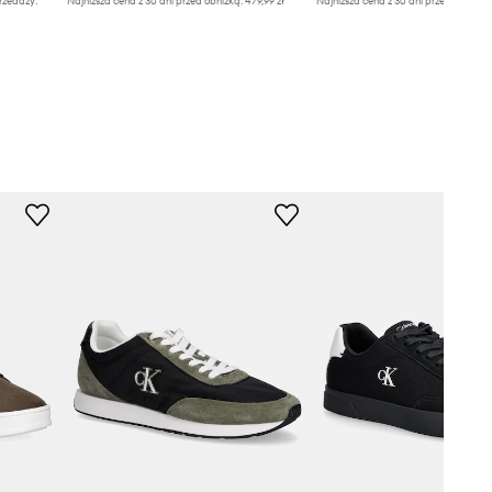
rzedaży:
Najniższa cena z 30 dni przed obniżką:
479,99 zł
Najniższa cena z 30 dni przed obniżką