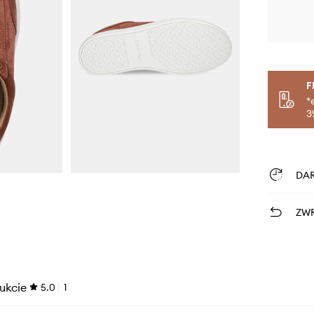
F
*
3
DA
ZWR
ukcie
5.0
1