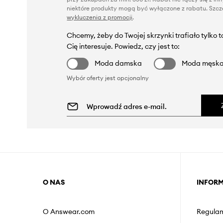
niektóre produkty mogą być wyłączone z rabatu. Szcze
wykluczenia z promocji
.
Chcemy, żeby do Twojej skrzynki trafiało tylko 
Cię interesuje. Powiedz, czy jest to:
Moda damska
Moda męsk
Wybór oferty jest opcjonalny
O NAS
INFOR
O Answear.com
Regulam