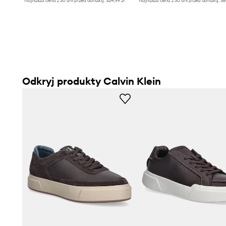
Najniższa cena z 30 dni przed obniżką:
324,99 zł
Najniższa cena z 30 dni przed obniżką:
36
Odkryj produkty Calvin Klein