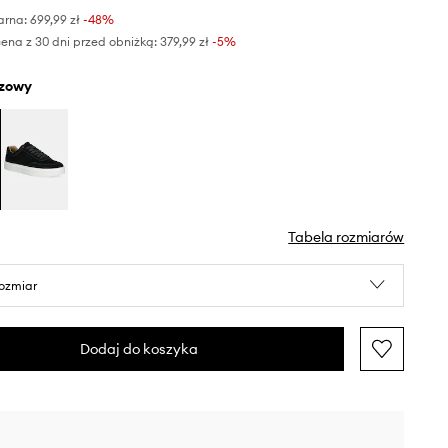
arna:
699,99 zł
-48%
ena z 30 dni przed obniżką:
379,99 zł
 -5%
ązowy
Tabela rozmiarów
rozmiar
Dodaj do koszyka