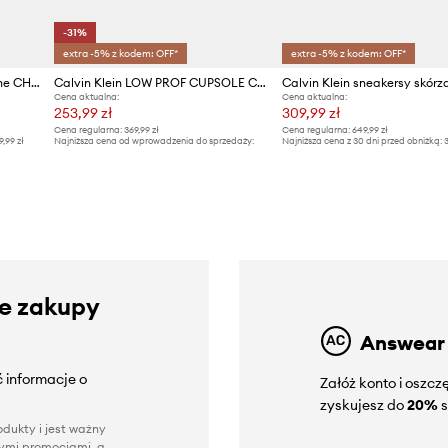
-31%
extra -5% z kodem: OFF*
extra -5% z kodem: OFF*
Calvin Klein sneakersy skórzane CHUNKY CUPSOLE LACE UP LTH PINCH
Calvin Klein LOW PROF CUPSOLE CV sneakersy męskie
Cena aktualna:
Cena aktualna:
253,99 zł
309,99 zł
Cena regularna:
369,99 zł
Cena regularna:
649,99 zł
9,99 zł
Najniższa cena od wprowadzenia do sprzedaży:
Najniższa cena z 30 dni przed obniżką:
3
369,99 zł
ze zakupy
Answear
 informacje o
Załóż konto i oszc
zyskujesz do
20%
s
dukty i jest ważny
nnymi promocjami, a