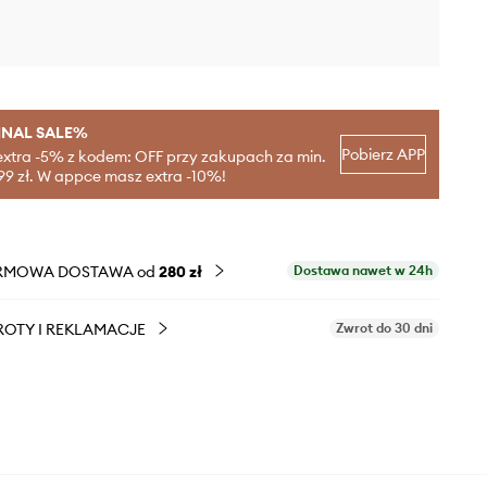
INAL SALE%
Pobierz APP
extra -5% z kodem: OFF przy zakupach za min.
99 zł. W appce masz extra -10%!
RMOWA DOSTAWA od
280 zł
Dostawa nawet w 24h
OTY I REKLAMACJE
Zwrot do 30 dni