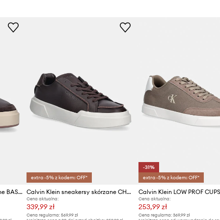
Kod producenta
Kolor
Marka
Producent
ID Produktu
-31%
extra -5% z kodem: OFF*
extra -5% z kodem: OFF*
Calvin Klein sneakersy skórzane BASKET CUPSOLE LACEUP LTH-NU
Calvin Klein sneakersy skórzane CHUNKY CUPSOLE LACE UP LTH PINCH
Cena aktualna:
Cena aktualna:
339,99 zł
253,99 zł
Cena regularna:
569,99 zł
Cena regularna:
369,99 zł