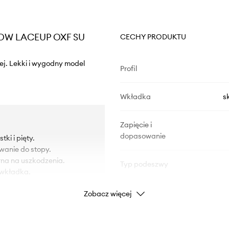
 LOW LACEUP OXF SU
CECHY PRODUKTU
ej. Lekki i wygodny model
Profil
Wkładka
s
Zapięcie i
dopasowanie
ki i pięty.
wanie do stopy.
na na uszkodzenia.
Typ podeszwy
 wkładka.
Zobacz więcej
DANE PRODUKTU