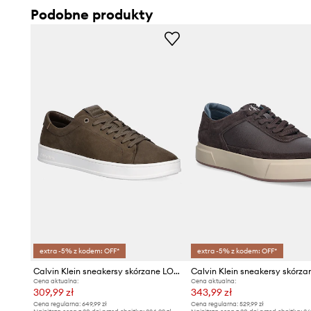
Podobne produkty
extra -5% z kodem: OFF*
extra -5% z kodem: OFF*
Calvin Klein sneakersy skórzane LOW TOP LACE UP NU
Cena aktualna:
Cena aktualna:
309,99 zł
343,99 zł
Cena regularna:
649,99 zł
Cena regularna:
529,99 zł