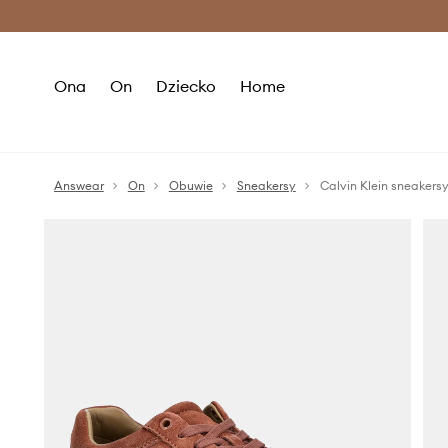
Premium Fashion Benefits >
O
Ona
On
Dziecko
Home
Answear
On
Obuwie
Sneakersy
Calvin Klein sneake