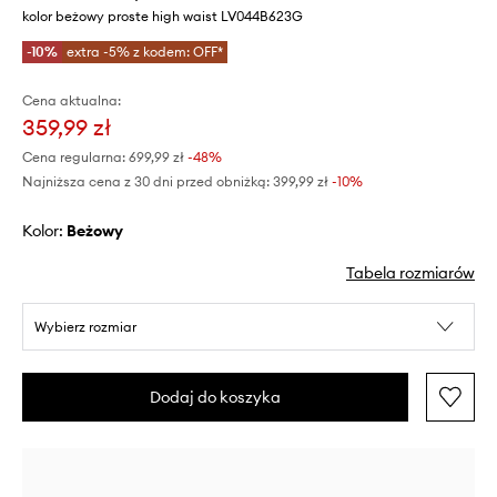
kolor beżowy proste high waist LV044B623G
-10%
extra -5% z kodem: OFF*
Cena aktualna:
359,99 zł
Cena regularna:
699,99 zł
-48%
Najniższa cena z 30 dni przed obniżką:
399,99 zł
 -10%
Kolor:
beżowy
Tabela rozmiarów
Wybierz rozmiar
Dodaj do koszyka