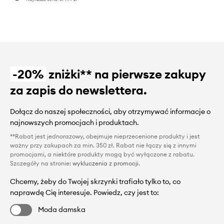
-20%
zniżki** na pierwsze zakupy
za zapis do newslettera.
Dołącz do naszej społeczności, aby otrzymywać informacje o
najnowszych promocjach i produktach.
**Rabat jest jednorazowy, obejmuje nieprzecenione produkty i jest
ważny przy zakupach za min. 350 zł. Rabat nie łączy się z innymi
promocjami, a niektóre produkty mogą być wyłączone z rabatu.
Szczegóły na stronie:
wykluczenia z promocji
.
Chcemy, żeby do Twojej skrzynki trafiało tylko to, co
naprawdę Cię interesuje. Powiedz, czy jest to:
Moda damska