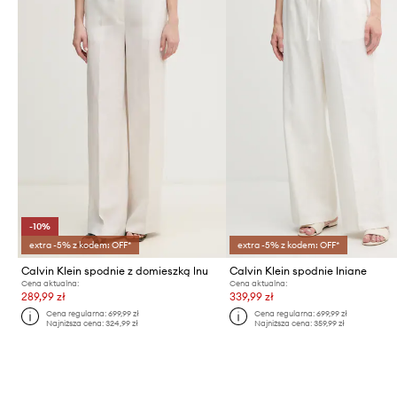
-10%
extra -5% z kodem: OFF*
extra -5% z kodem: OFF*
Calvin Klein spodnie z domieszką lnu
Calvin Klein spodnie lniane
Cena aktualna:
Cena aktualna:
289,99 zł
339,99 zł
Cena regularna:
699,99 zł
Cena regularna:
699,99 zł
Najniższa cena:
324,99 zł
Najniższa cena:
359,99 zł