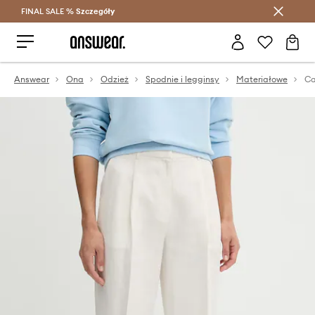
FINAL SALE %
Szczegóły
Oszczędzaj z Answear Club >
Answear
Ona
Odzież
Spodnie i legginsy
Materiałowe
Ca