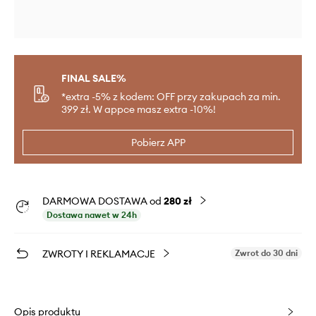
FINAL SALE%
*extra -5% z kodem: OFF przy zakupach za min.
399 zł. W appce masz extra -10%!
Pobierz APP
DARMOWA DOSTAWA od
280 zł
Dostawa nawet w 24h
ZWROTY I REKLAMACJE
Zwrot do 30 dni
Opis produktu