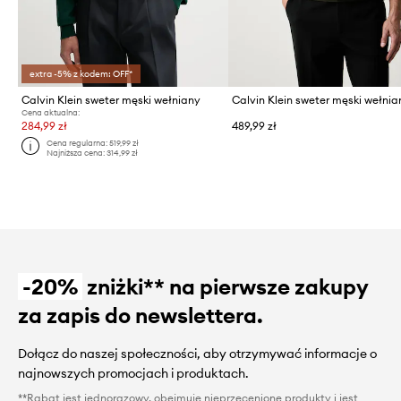
extra -5% z kodem: OFF*
Calvin Klein sweter męski wełniany
Calvin Klein sweter męski wełnia
Cena aktualna:
284,99 zł
489,99 zł
Cena regularna:
519,99 zł
Najniższa cena:
314,99 zł
-20%
zniżki** na pierwsze zakupy
za zapis do newslettera.
Dołącz do naszej społeczności, aby otrzymywać informacje o
najnowszych promocjach i produktach.
**Rabat jest jednorazowy, obejmuje nieprzecenione produkty i jest