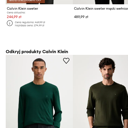
extra -5% z kodem: OFF*
Calvin Klein sweter
Calvin Klein sweter męski wełnia
Cena aktualna:
244,99 zł
489,99 zł
Cena regularna:
469,99 zł
Najniższa cena:
274,99 zł
Odkryj produkty Calvin Klein