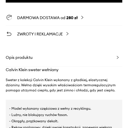
DARMOWA DOSTAWA od
280 zł
ZWROTY I REKLAMACJE
Opis produktu
Calvin Klein sweter wełniany
Sweter z kolekcji Calvin Klein wykonany z gładkiej, elastycznej
dzianiny. Wełna dzięki wysokim właściwościom termoregulacyjnym
pomaga utrzymać ciepło, gdy jest zimno i chłodzi, gdy jest ciepło.
- Model wykonany częściowo z wełny z recyklingu.
- Luźny, nie blokujący ruchów fason.
- Okrągły, prążkowany dekolt.
- Rękaw raglanowy, dzięki swojej konstrukcji, zapewnia większą