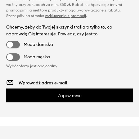
ważny przy zakupach za min. 350 zł. Rabat nie łączy się z innymi
promocjami, a niektóre produkty mogą być wyłączone z rabatu.
Szczegóły na stronie:
wykluczenia z promocji
.
Chcemy, żeby do Twojej skrzynki trafiało tylko to, co
naprawdę Cię interesuje. Powiedz, czy jest to:
Moda damska
Moda męska
Wybór oferty jest opcjonalny
Zapisz mnie