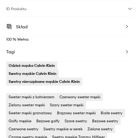
ID Produktu
Skład
100 % Wełna
Tagi
Odzież męska Calvin Klein
Swetry męskie Calvin Klein
Swetry nierozpinane męskie Calvin Klein
Sweter męski z kołnierzem
Czerwony sweter męski
Zielony sweter męski
Szary sweter męski
Sweter męski granatowy
Brązowy sweter męski
Białe swetry
Golfy męskie
Beżowe golfy
Szare swetry
Beżowe swetry
Czerwone swetry
Swetry męskie w serek
Zielone swetry
Czarne swetry męskie
Swetry męskie Tommy Hilfiger