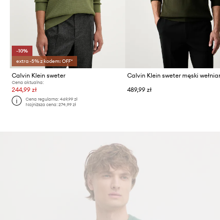
-10%
extra -5% z kodem: OFF*
Calvin Klein sweter
Calvin Klein sweter męski wełnia
Cena aktualna:
244,99 zł
489,99 zł
Cena regularna:
469,99 zł
Najniższa cena:
274,99 zł