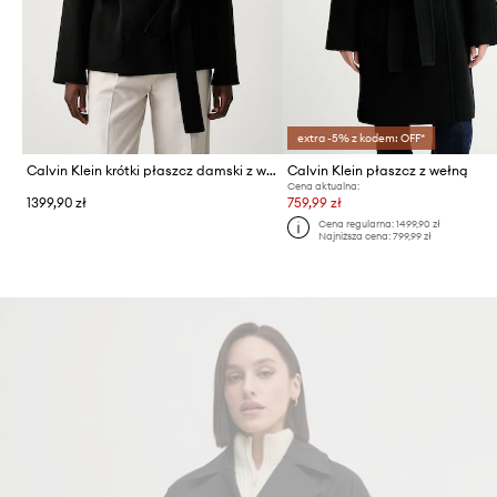
extra -5% z kodem: OFF*
Calvin Klein krótki płaszcz damski z wełną
Calvin Klein płaszcz z wełną
Cena aktualna:
1399,90 zł
759,99 zł
Cena regularna:
1499,90 zł
Najniższa cena:
799,99 zł