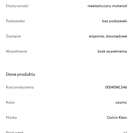
Elastyczność
nieelastyczny materiał
Podszewka
bez podszewki
Zapięcie
wiązanie, dwurzędowe
Wypełnienie
brak wypełnienia
Dane produktu
Kod producenta
00040WL546
Kolor
czarny
Marka
Calvin Klein
Producent