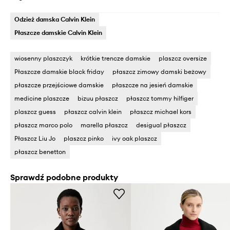
Odzież damska Calvin Klein
Płaszcze damskie Calvin Klein
wiosenny plaszczyk
krótkie trencze damskie
plaszcz oversize
Płaszcze damskie black friday
płaszcz zimowy damski beżowy
płaszcze przejściowe damskie
płaszcze na jesień damskie
medicine plaszcze
bizuu płaszcz
płaszcz tommy hilfiger
plaszcz guess
płaszcz calvin klein
płaszcz michael kors
płaszcz marco polo
marella płaszcz
desigual płaszcz
Płaszcz Liu Jo
plaszcz pinko
ivy oak plaszcz
płaszcz benetton
Sprawdź podobne produkty