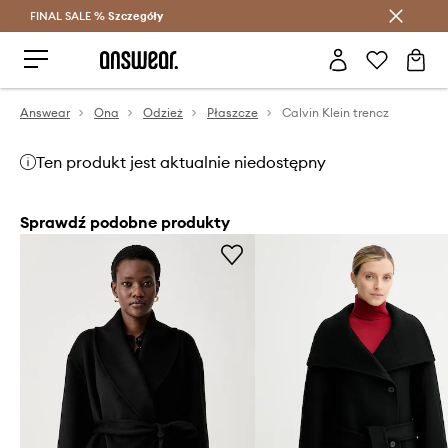
FINAL SALE %
Szczegóły
Oszczędzaj z Answear Club >
Answear
Ona
Odzież
Płaszcze
Calvin Klein trencz
Ten produkt jest aktualnie niedostępny
Sprawdź podobne produkty