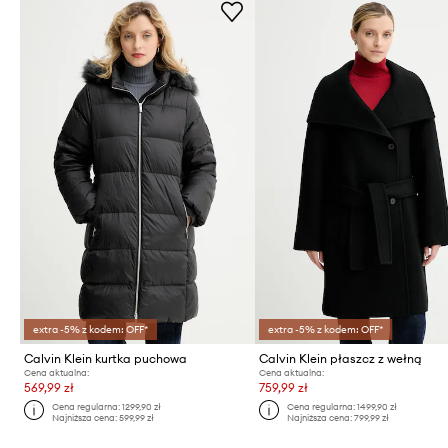
extra -5% z kodem: OFF*
extra -5% z kodem: OFF*
Calvin Klein kurtka puchowa
Calvin Klein płaszcz z wełną
Cena aktualna:
Cena aktualna:
569,99 zł
759,99 zł
Cena regularna:
1299,90 zł
Cena regularna:
1499,90 zł
Najniższa cena:
599,99 zł
Najniższa cena:
799,99 zł