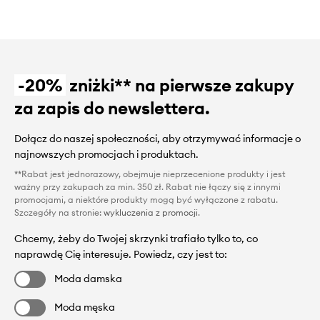
-20%
zniżki** na pierwsze zakupy
za zapis do newslettera.
Dołącz do naszej społeczności, aby otrzymywać informacje o
najnowszych promocjach i produktach.
**Rabat jest jednorazowy, obejmuje nieprzecenione produkty i jest
ważny przy zakupach za min. 350 zł. Rabat nie łączy się z innymi
promocjami, a niektóre produkty mogą być wyłączone z rabatu.
Szczegóły na stronie:
wykluczenia z promocji
.
Chcemy, żeby do Twojej skrzynki trafiało tylko to, co
naprawdę Cię interesuje. Powiedz, czy jest to:
Moda damska
Moda męska