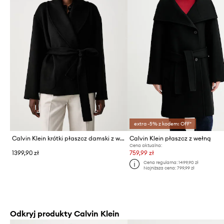
extra -5% z kodem: OFF*
Calvin Klein krótki płaszcz damski z wełną
Calvin Klein płaszcz z wełną
Cena aktualna:
1399,90 zł
759,99 zł
Cena regularna:
1499,90 zł
Najniższa cena:
799,99 zł
Odkryj produkty Calvin Klein