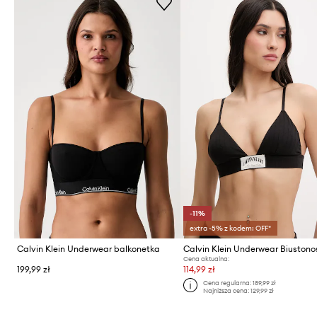
-11%
extra -5% z kodem: OFF*
Calvin Klein Underwear balkonetka
Cena aktualna:
199,99 zł
114,99 zł
Cena regularna:
189,99 zł
Najniższa cena:
129,99 zł