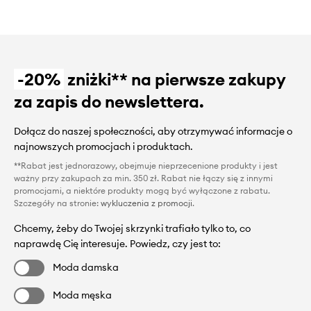
-20%
zniżki** na pierwsze zakupy
za zapis do newslettera.
Dołącz do naszej społeczności, aby otrzymywać informacje o
najnowszych promocjach i produktach.
**Rabat jest jednorazowy, obejmuje nieprzecenione produkty i jest
ważny przy zakupach za min. 350 zł. Rabat nie łączy się z innymi
promocjami, a niektóre produkty mogą być wyłączone z rabatu.
Szczegóły na stronie:
wykluczenia z promocji
.
Chcemy, żeby do Twojej skrzynki trafiało tylko to, co
naprawdę Cię interesuje. Powiedz, czy jest to:
Moda damska
Moda męska