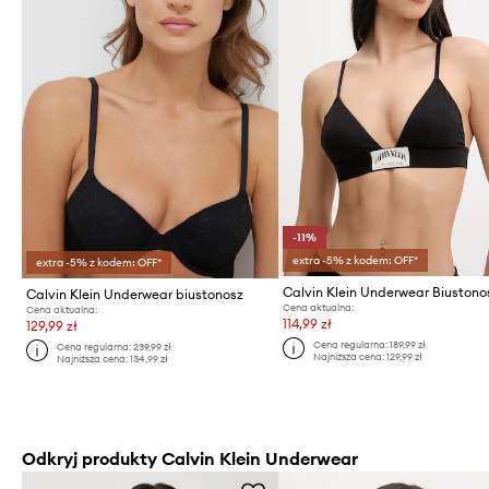
-11%
extra -5% z kodem: OFF*
extra -5% z kodem: OFF*
Calvin Klein Underwear biustonosz
Cena aktualna:
Cena aktualna:
114,99 zł
129,99 zł
Cena regularna:
189,99 zł
Cena regularna:
239,99 zł
Najniższa cena:
129,99 zł
Najniższa cena:
134,99 zł
Odkryj produkty Calvin Klein Underwear