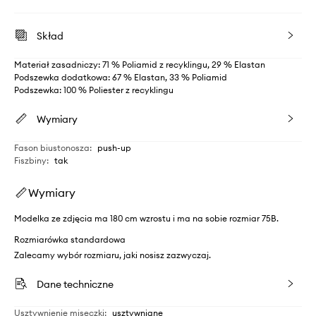
Skład
Materiał zasadniczy: 71 % Poliamid z recyklingu, 29 % Elastan
Podszewka dodatkowa: 67 % Elastan, 33 % Poliamid
Podszewka: 100 % Poliester z recyklingu
Wymiary
Fason biustonosza
:
push-up
Fiszbiny
:
tak
Wymiary
Modelka ze zdjęcia ma 180 cm wzrostu i ma na sobie rozmiar 75B.
Rozmiarówka standardowa
Zalecamy wybór rozmiaru, jaki nosisz zazwyczaj.
Dane techniczne
Usztywnienie miseczki
:
usztywniane