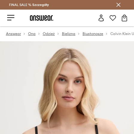
FINAL SALE %
Szczegóły
Oszczędzaj z Answear Club >
Answear
Ona
Odzież
Bielizna
Biustonosze
Calvin Klein 