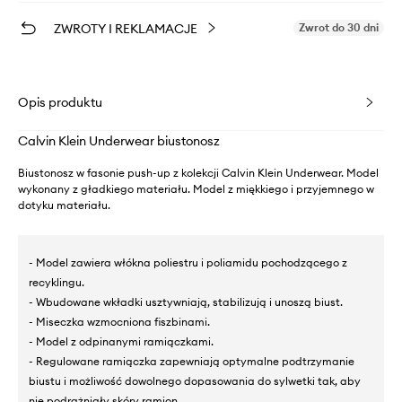
ZWROTY I REKLAMACJE
Zwrot do 30 dni
Opis produktu
Calvin Klein Underwear biustonosz
Biustonosz w fasonie push-up z kolekcji Calvin Klein Underwear. Model
wykonany z gładkiego materiału. Model z miękkiego i przyjemnego w
dotyku materiału.
- Model zawiera włókna poliestru i poliamidu pochodzącego z
recyklingu.
- Wbudowane wkładki usztywniają, stabilizują i unoszą biust.
- Miseczka wzmocniona fiszbinami.
- Model z odpinanymi ramiączkami.
- Regulowane ramiączka zapewniają optymalne podtrzymanie
biustu i możliwość dowolnego dopasowania do sylwetki tak, aby
nie podrażniały skóry ramion.