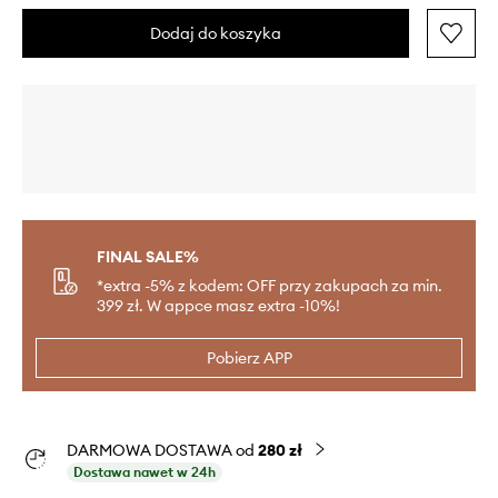
Dodaj do koszyka
FINAL SALE%
*extra -5% z kodem: OFF przy zakupach za min.
399 zł. W appce masz extra -10%!
Pobierz APP
DARMOWA DOSTAWA od
280 zł
Dostawa nawet w 24h