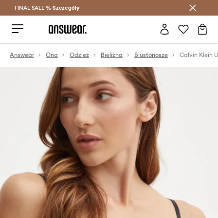
FINAL SALE %
Szczegóły
Oszczędzaj z Answear Club >
Answear
Ona
Odzież
Bielizna
Biustonosze
Calvin Klein 