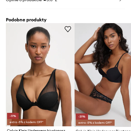
Podobne produkty
-11%
-31%
extra -5% z kodem: OFF*
extra -5% z kodem: OFF*
Calvin Klein Underwear biustonosz