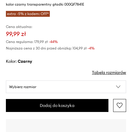
kolor czarny transparentny gładki 000QF7841E
extra -5% z kodem: OFF*
Cena aktualna:
99,99 zł
Cena regularna:
179,99 zł
-44%
Najniższa cena z 30 dni przed obniżką:
104,99 zł
 -4%
Kolor:
czarny
Tabela rozmiarów
Wybierz rozmiar
Dodaj do koszyka