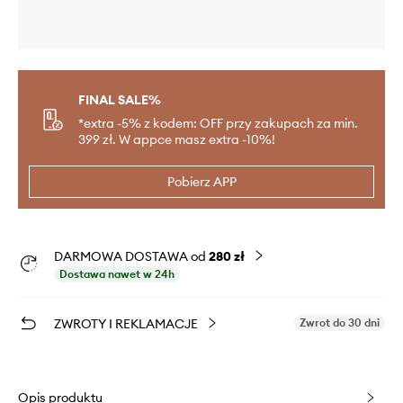
FINAL SALE%
*extra -5% z kodem: OFF przy zakupach za min.
399 zł. W appce masz extra -10%!
Pobierz APP
DARMOWA DOSTAWA od
280 zł
Dostawa nawet w 24h
ZWROTY I REKLAMACJE
Zwrot do 30 dni
Opis produktu