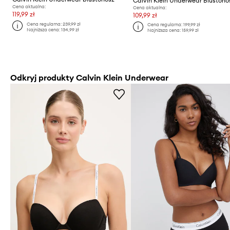
Calvin Klein Underwear Biustono
Cena aktualna:
Cena aktualna:
119,99 zł
109,99 zł
Cena regularna:
239,99 zł
Cena regularna:
199,99 zł
Najniższa cena:
134,99 zł
Najniższa cena:
159,99 zł
Odkryj produkty Calvin Klein Underwear