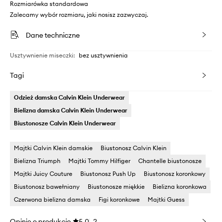
Rozmiarówka standardowa
Zalecamy wybór rozmiaru, jaki nosisz zazwyczaj.
Dane techniczne
Usztywnienie miseczki
:
bez usztywnienia
Tagi
Odzież damska Calvin Klein Underwear
Bielizna damska Calvin Klein Underwear
Biustonosze Calvin Klein Underwear
Majtki Calvin Klein damskie
Biustonosz Calvin Klein
Bielizna Triumph
Majtki Tommy Hilfiger
Chantelle biustonosze
Majtki Juicy Couture
Biustonosz Push Up
Biustonosz koronkowy
Biustonosz bawełniany
Biustonosze miękkie
Bielizna koronkowa
Czerwona bielizna damska
Figi koronkowe
Majtki Guess
Opinie o produkcie
5.0
2