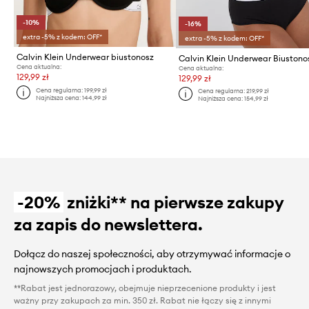
-10%
-16%
extra -5% z kodem: OFF*
extra -5% z kodem: OFF*
Calvin Klein Underwear biustonosz
Calvin Klein Underwear Biustono
Cena aktualna:
Cena aktualna:
129,99 zł
129,99 zł
Cena regularna:
199,99 zł
Cena regularna:
219,99 zł
Najniższa cena:
144,99 zł
Najniższa cena:
154,99 zł
-20%
zniżki** na pierwsze zakupy
za zapis do newslettera.
Dołącz do naszej społeczności, aby otrzymywać informacje o
najnowszych promocjach i produktach.
**Rabat jest jednorazowy, obejmuje nieprzecenione produkty i jest
ważny przy zakupach za min. 350 zł. Rabat nie łączy się z innymi