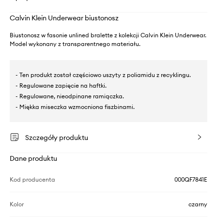
Calvin Klein Underwear biustonosz
Biustonosz w fasonie unlined bralette z kolekcji Calvin Klein Underwear.
Model wykonany z transparentnego materiału.
- Ten produkt został częściowo uszyty z poliamidu z recyklingu.
- Regulowane zapięcie na haftki.
- Regulowane, nieodpinane ramiączka.
- Miękka miseczka wzmocniona fiszbinami.
Szczegóły produktu
Dane produktu
Kod producenta
000QF7841E
Kolor
czarny