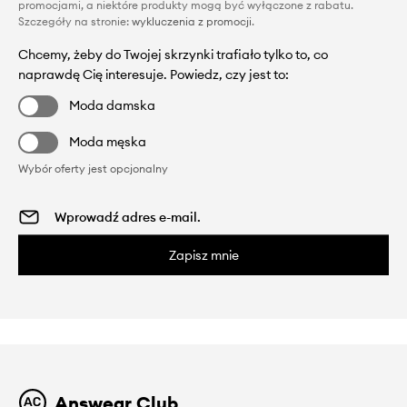
promocjami, a niektóre produkty mogą być wyłączone z rabatu.
Szczegóły na stronie:
wykluczenia z promocji
.
Chcemy, żeby do Twojej skrzynki trafiało tylko to, co
naprawdę Cię interesuje. Powiedz, czy jest to:
Moda damska
Moda męska
Wybór oferty jest opcjonalny
Zapisz mnie
Answear Club