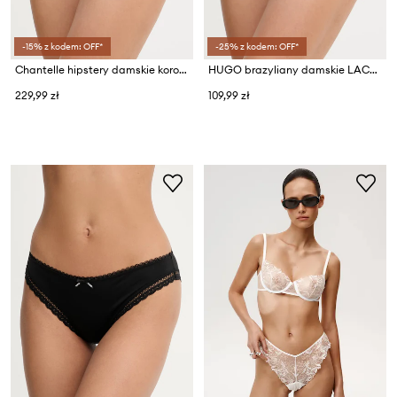
-15% z kodem: OFF*
-25% z kodem: OFF*
Chantelle hipstery damskie koronkowe
HUGO brazyliany damskie LACY THONG
229,99 zł
109,99 zł