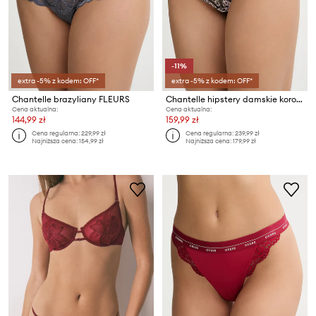
-11%
extra -5% z kodem: OFF*
extra -5% z kodem: OFF*
Chantelle brazyliany FLEURS
Chantelle hipstery damskie koronkowe
Cena aktualna:
Cena aktualna:
144,99 zł
159,99 zł
Cena regularna:
229,99 zł
Cena regularna:
239,99 zł
Najniższa cena:
154,99 zł
Najniższa cena:
179,99 zł