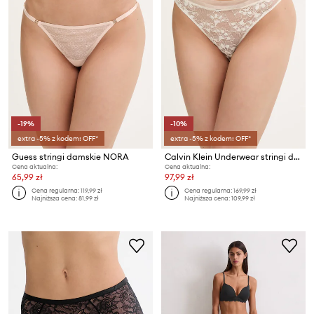
-19%
-10%
extra -5% z kodem: OFF*
extra -5% z kodem: OFF*
Guess stringi damskie NORA
Calvin Klein Underwear stringi damskie koronkowe
Cena aktualna:
Cena aktualna:
65,99 zł
97,99 zł
Cena regularna:
119,99 zł
Cena regularna:
169,99 zł
Najniższa cena:
81,99 zł
Najniższa cena:
109,99 zł