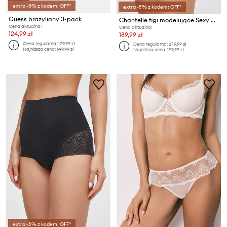
extra -5% z kodem: OFF*
extra -5% z kodem: OFF*
Guess brazyliany 3-pack
Chantelle figi modelujące Sexy Shaping
Cena aktualna:
Cena aktualna:
124,99 zł
189,99 zł
Cena regularna:
179,99 zł
Cena regularna:
279,99 zł
Najniższa cena:
149,99 zł
Najniższa cena:
199,99 zł
extra -5% z kodem: OFF*