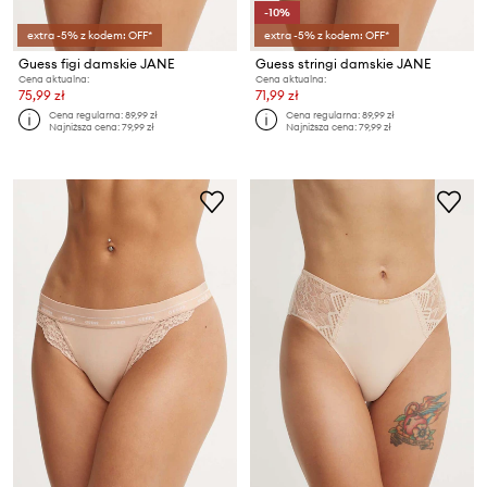
-10%
extra -5% z kodem: OFF*
extra -5% z kodem: OFF*
Guess figi damskie JANE
Guess stringi damskie JANE
Cena aktualna:
Cena aktualna:
75,99 zł
71,99 zł
Cena regularna:
89,99 zł
Cena regularna:
89,99 zł
Najniższa cena:
79,99 zł
Najniższa cena:
79,99 zł