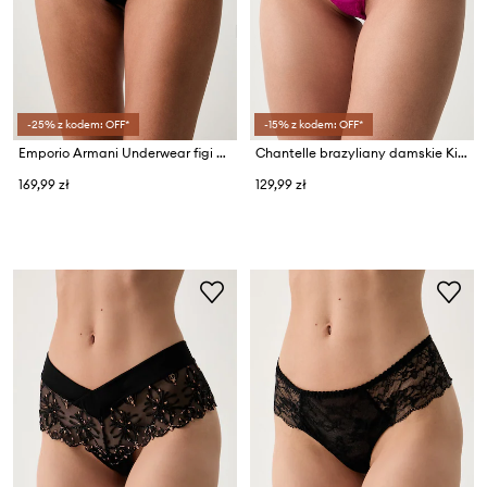
-25% z kodem: OFF*
-15% z kodem: OFF*
Emporio Armani Underwear figi damskie koronkowe
Chantelle brazyliany damskie Kiss
169,99 zł
129,99 zł