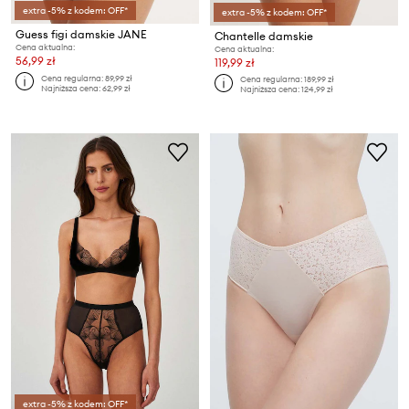
extra -5% z kodem: OFF*
extra -5% z kodem: OFF*
Guess figi damskie JANE
Chantelle damskie
Cena aktualna:
Cena aktualna:
56,99 zł
119,99 zł
Cena regularna:
89,99 zł
Cena regularna:
189,99 zł
Najniższa cena:
62,99 zł
Najniższa cena:
124,99 zł
extra -5% z kodem: OFF*