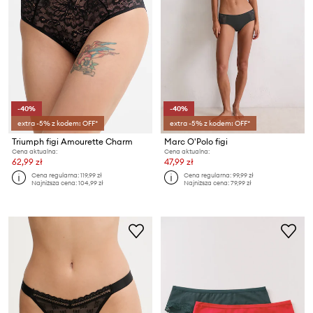
-40%
-40%
extra -5% z kodem: OFF*
extra -5% z kodem: OFF*
Triumph figi Amourette Charm
Marc O'Polo figi
Cena aktualna:
Cena aktualna:
62,99 zł
47,99 zł
Cena regularna:
119,99 zł
Cena regularna:
99,99 zł
Najniższa cena:
104,99 zł
Najniższa cena:
79,99 zł