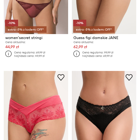
-10%
-10%
extra -5% z kodem: OFF*
extra -5% z kodem: OFF*
women'secret stringi
Guess figi damskie JANE
Cena aktualna:
Cena aktualna:
44,99 zł
62,99 zł
Cena regularna:
69,99 zł
Cena regularna:
99,99 zł
Najniższa cena:
49,99 zł
Najniższa cena:
69,99 zł