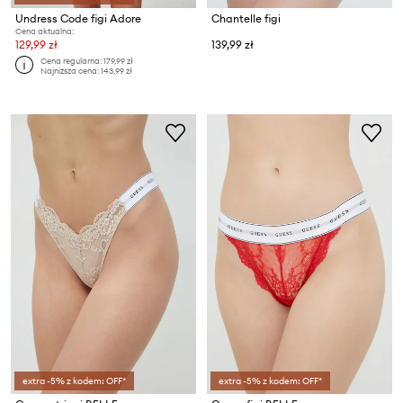
Undress Code figi Adore
Chantelle figi
Cena aktualna:
129,99 zł
139,99 zł
Cena regularna:
179,99 zł
Najniższa cena:
143,99 zł
extra -5% z kodem: OFF*
extra -5% z kodem: OFF*