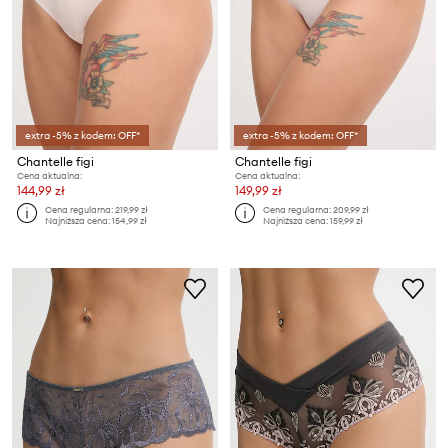
extra -5% z kodem: OFF*
extra -5% z kodem: OFF*
Chantelle figi
Chantelle figi
Cena aktualna:
Cena aktualna:
144,99 zł
149,99 zł
Cena regularna:
219,99 zł
Cena regularna:
209,99 zł
Najniższa cena:
154,99 zł
Najniższa cena:
159,99 zł