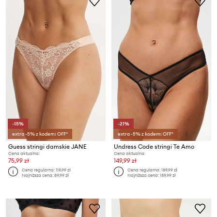
-15%
-21%
extra -5% z kodem: OFF*
extra -5% z kodem: OFF*
Guess stringi damskie JANE
Undress Code stringi Te Amo
Cena aktualna:
Cena aktualna:
75,99 zł
149,99 zł
Cena regularna:
119,99 zł
Cena regularna:
189,99 zł
Najniższa cena:
89,99 zł
Najniższa cena:
189,99 zł