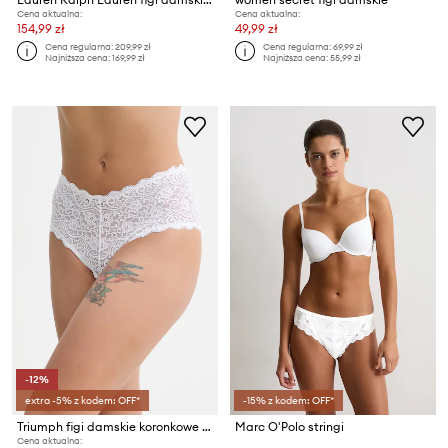
Cena aktualna:
Cena aktualna:
154,99 zł
49,99 zł
Cena regularna:
209,99 zł
Cena regularna:
69,99 zł
Najniższa cena:
169,99 zł
Najniższa cena:
55,99 zł
-12%
extra -5% z kodem: OFF*
-15% z kodem: OFF*
Triumph figi damskie koronkowe Amourette
Marc O'Polo stringi
Cena aktualna: