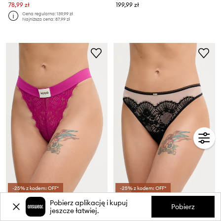
78,99 zł
199,99 zł
Cena regularna:
139,99 zł
Najniższa cena:
87,99 zł
-25% z kodem: OFF*
-25% z kodem: OFF*
HUGO stringi damskie koronkowe STRING RL LACE
BOSS stringi damskie THONG_AURORA
Pobierz aplikację i kupuj
Pobierz
jeszcze łatwiej.
109,99 zł
179,99 zł