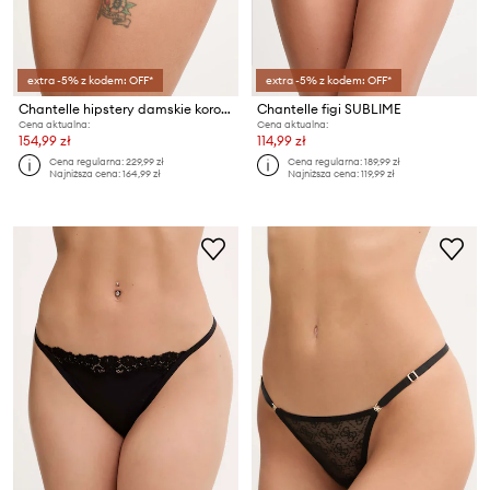
extra -5% z kodem: OFF*
extra -5% z kodem: OFF*
Chantelle hipstery damskie koronkowe
Chantelle figi SUBLIME
Cena aktualna:
Cena aktualna:
154,99 zł
114,99 zł
Cena regularna:
229,99 zł
Cena regularna:
189,99 zł
Najniższa cena:
164,99 zł
Najniższa cena:
119,99 zł