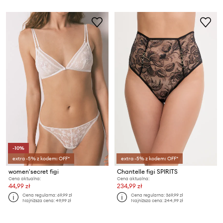
-10%
extra -5% z kodem: OFF*
extra -5% z kodem: OFF*
women'secret figi
Chantelle figi SPIRITS
Cena aktualna:
Cena aktualna:
44,99 zł
234,99 zł
Cena regularna:
69,99 zł
Cena regularna:
369,99 zł
Najniższa cena:
49,99 zł
Najniższa cena:
244,99 zł