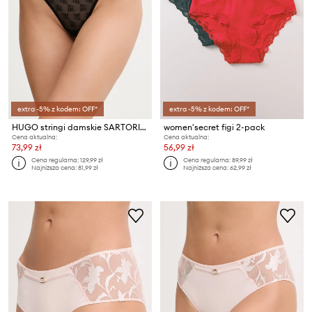
extra -5% z kodem: OFF*
extra -5% z kodem: OFF*
HUGO stringi damskie SARTORIAL STRING
women'secret figi 2-pack
Cena aktualna:
Cena aktualna:
73,99 zł
56,99 zł
Cena regularna:
129,99 zł
Cena regularna:
89,99 zł
Najniższa cena:
81,99 zł
Najniższa cena:
62,99 zł