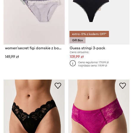
extra -5% z kodem: OFF*
Gift Box
women'secret figi damskie z bawełną 7-pack
Guess stringi 3-pack
Cena aktualna:
149,99 zł
109,99 zł
Cena regularna:
179,99 zł
Najniższa cena:
119,99 zł