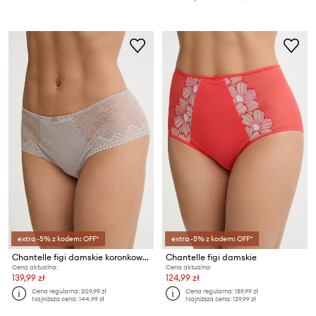
extra -5% z kodem: OFF*
extra -5% z kodem: OFF*
Chantelle figi damskie koronkowe
Chantelle figi damskie
Cena aktualna:
Cena aktualna:
139,99 zł
124,99 zł
Cena regularna:
209,99 zł
Cena regularna:
189,99 zł
Najniższa cena:
144,99 zł
Najniższa cena:
129,99 zł