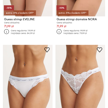
-15%
-10%
extra -5% z kodem: OFF*
extra -5% z kodem: OFF*
Guess stringi EVELINE
Guess stringi damskie NORA
Cena aktualna:
Cena aktualna:
71,99 zł
71,99 zł
Cena regularna:
119,99 zł
Cena regularna:
99,99 zł
Najniższa cena:
84,99 zł
Najniższa cena:
79,99 zł