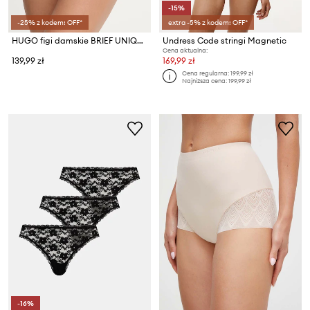
-15%
-25% z kodem: OFF*
extra -5% z kodem: OFF*
HUGO figi damskie BRIEF UNIQUE
Undress Code stringi Magnetic
Cena aktualna:
139,99 zł
169,99 zł
Cena regularna:
199,99 zł
Najniższa cena:
199,99 zł
-16%