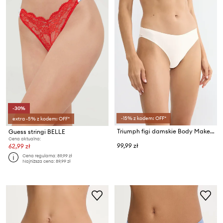
-30%
-15% z kodem: OFF*
extra -5% z kodem: OFF*
Triumph figi damskie Body Make-Up Illusion Lace
Guess stringi BELLE
Cena aktualna:
99,99 zł
62,99 zł
Cena regularna:
89,99 zł
Najniższa cena:
89,99 zł