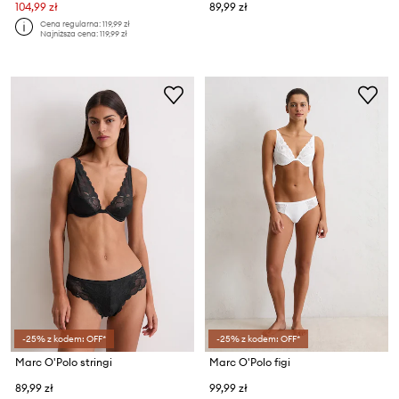
104,99 zł
89,99 zł
Cena regularna:
119,99 zł
Najniższa cena:
119,99 zł
-25% z kodem: OFF*
-25% z kodem: OFF*
Marc O'Polo stringi
Marc O'Polo figi
89,99 zł
99,99 zł