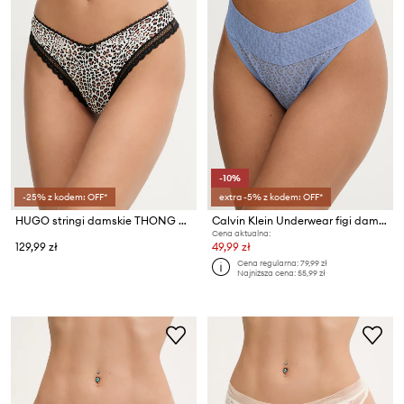
-10%
-25% z kodem: OFF*
extra -5% z kodem: OFF*
HUGO stringi damskie THONG UNIQUE
Calvin Klein Underwear figi damskie
Cena aktualna:
129,99 zł
49,99 zł
Cena regularna:
79,99 zł
Najniższa cena:
55,99 zł