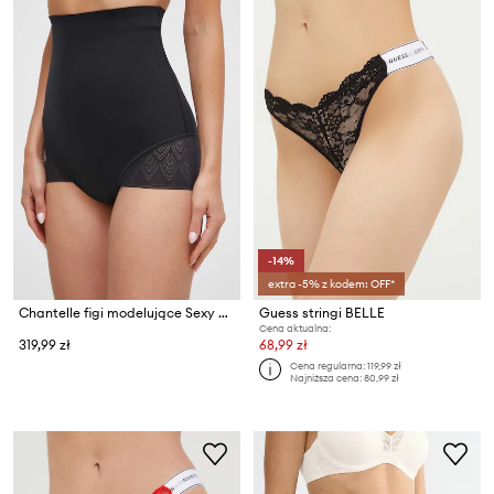
-14%
extra -5% z kodem: OFF*
Chantelle figi modelujące Sexy Shaping
Guess stringi BELLE
Cena aktualna:
319,99 zł
68,99 zł
Cena regularna:
119,99 zł
Najniższa cena:
80,99 zł