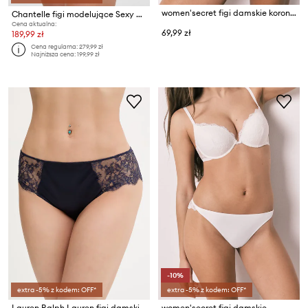
women'secret figi damskie koronkowe
Chantelle figi modelujące Sexy Shaping
Cena aktualna:
69,99 zł
189,99 zł
Cena regularna:
279,99 zł
Najniższa cena:
199,99 zł
-10%
extra -5% z kodem: OFF*
extra -5% z kodem: OFF*
Lauren Ralph Lauren figi damskie
women'secret figi damskie