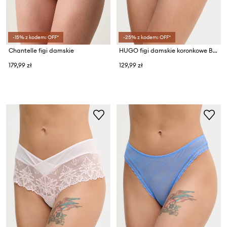
-15% z kodem: OFF*
-25% z kodem: OFF*
Chantelle figi damskie
HUGO figi damskie koronkowe BRIEF RL LACE
179,99 zł
129,99 zł