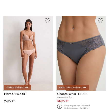
-25% z kodem: OFF*
extra -5% z kodem: OFF*
Marc O'Polo figi
Chantelle figi FLEURS
Cena aktualna:
99,99 zł
139,99 zł
Cena regularna:
209,99 zł
Najniższa cena:
149,99 zł