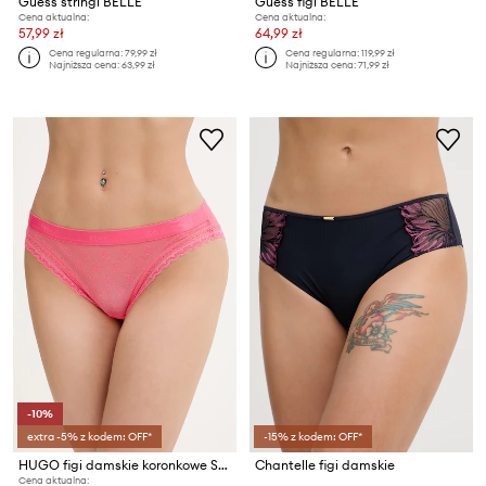
Guess stringi BELLE
Guess figi BELLE
Cena aktualna:
Cena aktualna:
57,99 zł
64,99 zł
Cena regularna:
79,99 zł
Cena regularna:
119,99 zł
Najniższa cena:
63,99 zł
Najniższa cena:
71,99 zł
-10%
extra -5% z kodem: OFF*
-15% z kodem: OFF*
HUGO figi damskie koronkowe SARTORIAL BRIEF
Chantelle figi damskie
Cena aktualna: