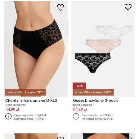
-13%
extra -5% z kodem: OFF*
extra -5% z kodem: OFF*
Chantelle figi damskie GIRLS
Guess brazyliany 3-pack
Cena aktualna:
Cena aktualna:
114,99 zł
114,99 zł
Cena regularna:
169,99 zł
Cena regularna:
179,99 zł
Najniższa cena:
119,99 zł
Najniższa cena:
132,90 zł