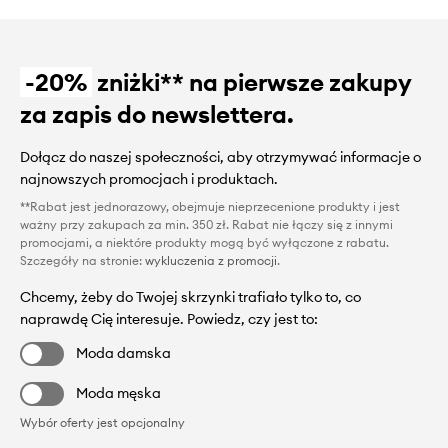
-20%
zniżki** na pierwsze zakupy
za zapis do newslettera.
Dołącz do naszej społeczności, aby otrzymywać informacje o
najnowszych promocjach i produktach.
**Rabat jest jednorazowy, obejmuje nieprzecenione produkty i jest
ważny przy zakupach za min. 350 zł. Rabat nie łączy się z innymi
promocjami, a niektóre produkty mogą być wyłączone z rabatu.
Szczegóły na stronie:
wykluczenia z promocji
.
Chcemy, żeby do Twojej skrzynki trafiało tylko to, co
naprawdę Cię interesuje. Powiedz, czy jest to:
Moda damska
Moda męska
Wybór oferty jest opcjonalny