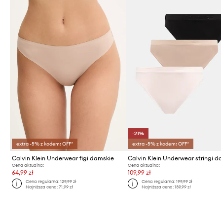
-21%
extra -5% z kodem: OFF*
extra -5% z kodem: OFF*
Calvin Klein Underwear figi damskie
Cena aktualna:
Cena aktualna:
64,99 zł
109,99 zł
Cena regularna:
129,99 zł
Cena regularna:
199,99 zł
Najniższa cena:
71,99 zł
Najniższa cena:
139,99 zł