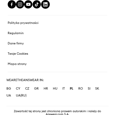
Polityka prywatności
Regulamin
Dane firmy
Twoje Cookies
Mapa strony
WEARETHEANSWEAR IN:
BG
CY
CZ
GR
HR
HU
IT
PL
RO
SI
SK
UA
UA(RU)
Zawartość tej strony jest chroniona prawem autorskim i należy do
Answear.com S.A.