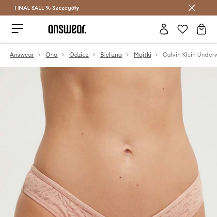
FINAL SALE %
Szczegóły
Oszczędzaj z Answear Club >
Answear
Ona
Odzież
Bielizna
Majtki
Calvin Klein Underw