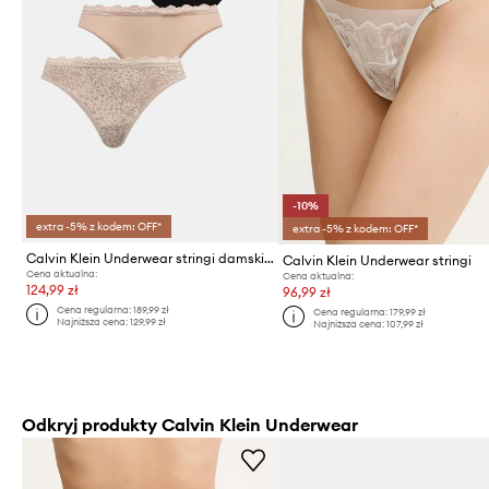
-10%
extra -5% z kodem: OFF*
extra -5% z kodem: OFF*
Calvin Klein Underwear stringi damskie 3-pack
Calvin Klein Underwear stringi
Cena aktualna:
Cena aktualna:
124,99 zł
96,99 zł
Cena regularna:
189,99 zł
Cena regularna:
179,99 zł
Najniższa cena:
129,99 zł
Najniższa cena:
107,99 zł
Odkryj produkty Calvin Klein Underwear