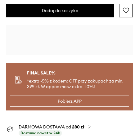
Dodaj do koszyka
FINAL SALE%
*extra -5% z kodem: OFF przy zakupach za min.
399 zł. W appce masz extra -10%!
Pobierz APP
DARMOWA DOSTAWA od
280 zł
Dostawa nawet w 24h