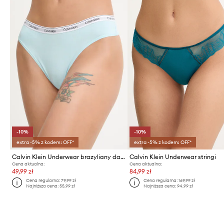
-10%
-10%
extra -5% z kodem: OFF*
extra -5% z kodem: OFF*
Calvin Klein Underwear brazyliany damskie bawełniane z elastanem
Calvin Klein Underwear stringi
Cena aktualna:
Cena aktualna:
49,99 zł
84,99 zł
Cena regularna:
79,99 zł
Cena regularna:
169,99 zł
Najniższa cena:
55,99 zł
Najniższa cena:
94,99 zł