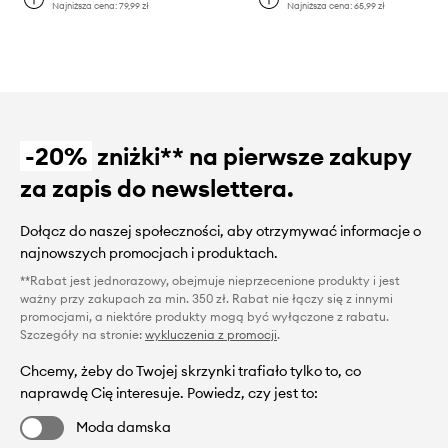
Najniższa cena:
79,99 zł
Najniższa cena:
65,99 zł
-20%
zniżki** na pierwsze zakupy
za zapis do newslettera.
Dołącz do naszej społeczności, aby otrzymywać informacje o
najnowszych promocjach i produktach.
**Rabat jest jednorazowy, obejmuje nieprzecenione produkty i jest
ważny przy zakupach za min. 350 zł. Rabat nie łączy się z innymi
promocjami, a niektóre produkty mogą być wyłączone z rabatu.
Szczegóły na stronie:
wykluczenia z promocji
.
Chcemy, żeby do Twojej skrzynki trafiało tylko to, co
naprawdę Cię interesuje. Powiedz, czy jest to:
Moda damska