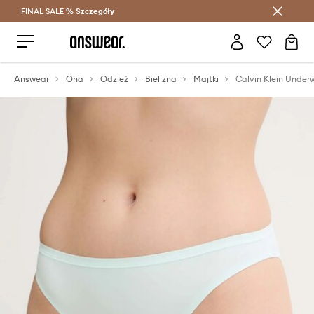
FINAL SALE %
Szczegóły
Oszczędzaj z Answear Club >
Answear
Ona
Odzież
Bielizna
Majtki
Calvin Klein Underw