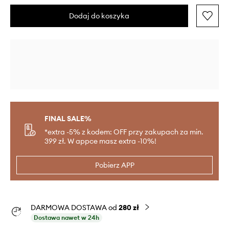
Dodaj do koszyka
FINAL SALE%
*extra -5% z kodem: OFF przy zakupach za min.
399 zł. W appce masz extra -10%!
Pobierz APP
DARMOWA DOSTAWA od
280 zł
Dostawa nawet w 24h