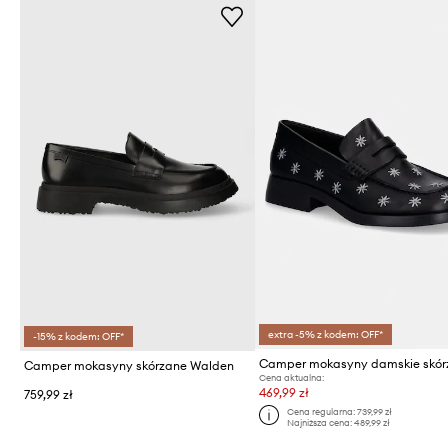
extra -5% z kodem: OFF*
-15% z kodem: OFF*
Camper mokasyny skórzane Walden
Cena aktualna:
469,99 zł
759,99 zł
Cena regularna:
739,99 zł
Najniższa cena:
489,99 zł