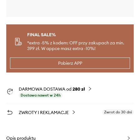
FINAL SALE%
*extra -5% z kodem: OFF przy zakupach za min.
399 zł. W appce masz extra -10%!
Pobierz APP
DARMOWA DOSTAWA od
280 zł
Dostawa nawet w 24h
ZWROTY I REKLAMACJE
Zwrot do 30 dni
Opis produktu