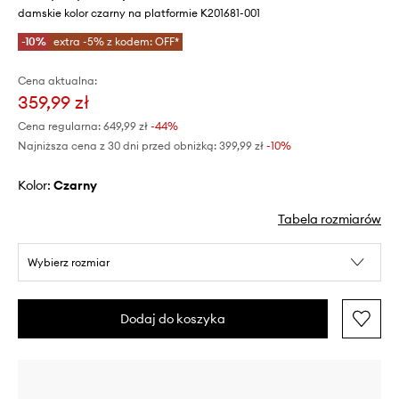
damskie kolor czarny na platformie K201681-001
-10%
extra -5% z kodem: OFF*
Cena aktualna:
359,99 zł
Cena regularna:
649,99 zł
-44%
Najniższa cena z 30 dni przed obniżką:
399,99 zł
 -10%
Kolor:
czarny
Tabela rozmiarów
Wybierz rozmiar
Dodaj do koszyka