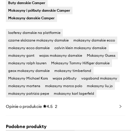
Buty damskie Camper
Mokasyny i półbuty damskie Camper
Mokasyny damskie Camper
loafersy damskie na platformie
czarne skórzane mokasyny damskie
mokasyny damskie ecco
mokasyny ecco damskie
calvin klein mokasyny damskie
mokasyny gant
wojas mokasyny damskie
Mokasyny Guess
mokasyny ralph lauren
Mokasyny Tommy Hilfiger damskie
geox mokasyny damskie
mokasyny timberland
Mokasyny Michael Kors
wojas półbuty
vagabond mokasyny
mokasyny martens
mokasyny marco polo
mokasyny liu jo
mokasyny patrizia pepe
mokasyny karl lagerfeld
Opinie o produkcie
4.5
2
Podobne produkty