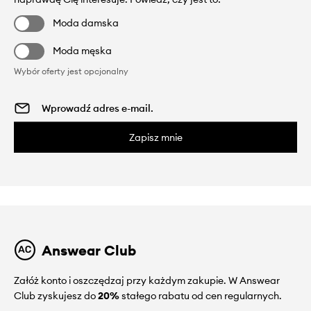
Moda damska
Moda męska
Wybór oferty jest opcjonalny
Zapisz mnie
Answear Club
Załóż konto i oszczędzaj przy każdym zakupie. W Answear
Club zyskujesz do
20%
stałego rabatu od cen regularnych.