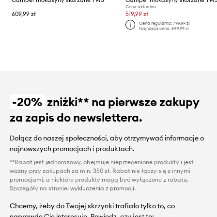
Cena aktualna:
609,99 zł
519,99 zł
Cena regularna:
799,99 zł
Najniższa cena:
549,99 zł
-20%
zniżki** na pierwsze zakupy
za zapis do newslettera.
Dołącz do naszej społeczności, aby otrzymywać informacje o
najnowszych promocjach i produktach.
**Rabat jest jednorazowy, obejmuje nieprzecenione produkty i jest
ważny przy zakupach za min. 350 zł. Rabat nie łączy się z innymi
promocjami, a niektóre produkty mogą być wyłączone z rabatu.
Szczegóły na stronie:
wykluczenia z promocji
.
Chcemy, żeby do Twojej skrzynki trafiało tylko to, co
naprawdę Cię interesuje. Powiedz, czy jest to: