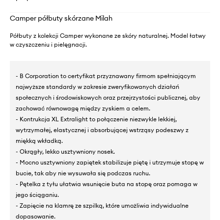
Camper półbuty skórzane Milah
Półbuty z kolekcji Camper wykonane ze skóry naturalnej. Model łatwy
w czyszczeniu i pielęgnacji.
- B Corporation to certyfikat przyznawany firmom spełniającym
najwyższe standardy w zakresie zweryfikowanych działań
społecznych i środowiskowych oraz przejrzystości publicznej, aby
zachować równowagę między zyskiem a celem.
- Kontrukcja XL Extralight to połączenie niezwykle lekkiej,
wytrzymałej, elastycznej i absorbującej wstrząsy podeszwy z
miękką wkładką.
- Okrągły, lekko usztywniony nosek.
- Mocno usztywniony zapiętek stabilizuje piętę i utrzymuje stopę w
bucie, tak aby nie wysuwała się podczas ruchu.
- Pętelka z tyłu ułatwia wsunięcie buta na stopę oraz pomaga w
jego ściąganiu.
- Zapięcie na klamrę ze szpilką, które umożliwia indywidualne
dopasowanie.