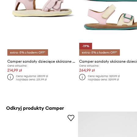
-19%
extra -5% z kodem: OFF*
extra -5% z kodem: OFF*
Camper sandały dziecięce skórzane TWS FW
Cena aktualna:
Cena aktualna:
214,99 zł
264,99 zł
Cena regularna:
289,99 zł
Cena regularna:
329,99 zł
Najniższa cena:
231,99 zł
Najniższa cena:
329,99 zł
Odkryj produkty Camper