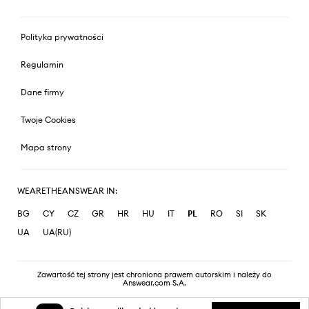
Polityka prywatności
Regulamin
Dane firmy
Twoje Cookies
Mapa strony
WEARETHEANSWEAR IN:
BG
CY
CZ
GR
HR
HU
IT
PL
RO
SI
SK
UA
UA(RU)
Zawartość tej strony jest chroniona prawem autorskim i należy do
Answear.com S.A.