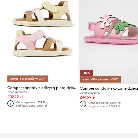
-15%
extra -5% z kodem: OFF*
extra -5% z kodem: OFF*
Camper sandały z odkrytą piętą dziecięce skórzane TWS FW
Camper sandały skórzane dziec
Cena aktualna:
Cena aktualna:
209,99 zł
244,99 zł
Cena regularna:
279,99 zł
Cena regularna:
339,99 zł
Najniższa cena:
219,99 zł
Najniższa cena:
289,99 zł