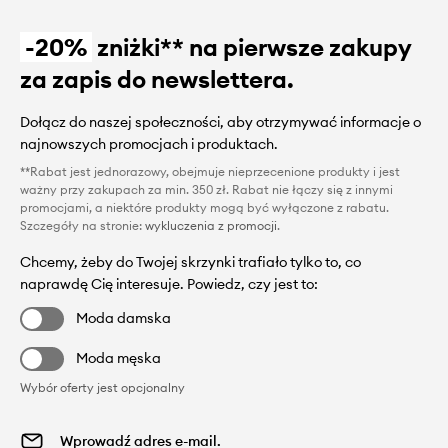
-20%
zniżki** na pierwsze zakupy
za zapis do newslettera.
Dołącz do naszej społeczności, aby otrzymywać informacje o
najnowszych promocjach i produktach.
**Rabat jest jednorazowy, obejmuje nieprzecenione produkty i jest
ważny przy zakupach za min. 350 zł. Rabat nie łączy się z innymi
promocjami, a niektóre produkty mogą być wyłączone z rabatu.
Szczegóły na stronie:
wykluczenia z promocji
.
Chcemy, żeby do Twojej skrzynki trafiało tylko to, co
naprawdę Cię interesuje. Powiedz, czy jest to:
Moda damska
Moda męska
Wybór oferty jest opcjonalny