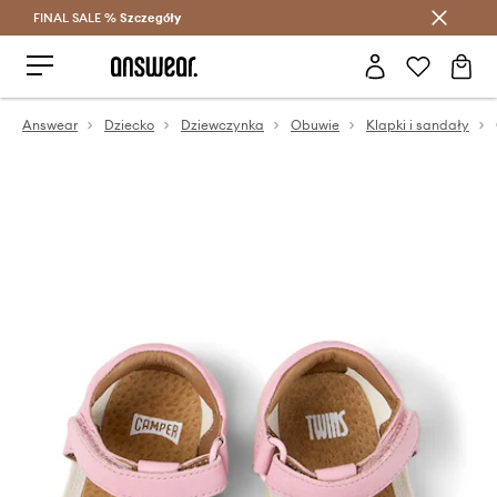
FINAL SALE %
Szczegóły
Oszczędzaj z Answear Club >
Answear
Dziecko
Dziewczynka
Obuwie
Klapki i sandały