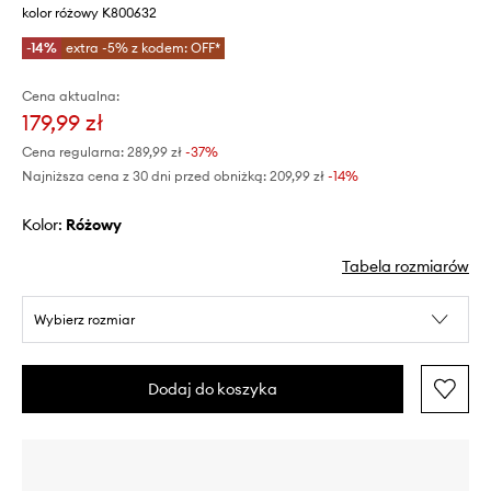
kolor różowy K800632
-14%
extra -5% z kodem: OFF*
Cena aktualna:
179,99 zł
Cena regularna:
289,99 zł
-37%
Najniższa cena z 30 dni przed obniżką:
209,99 zł
 -14%
Kolor:
różowy
Tabela rozmiarów
Wybierz rozmiar
Dodaj do koszyka