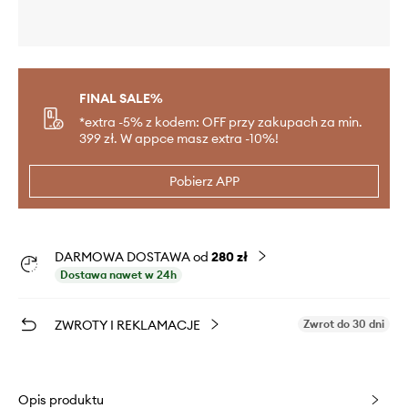
FINAL SALE%
*extra -5% z kodem: OFF przy zakupach za min.
399 zł. W appce masz extra -10%!
Pobierz APP
DARMOWA DOSTAWA od
280 zł
Dostawa nawet w 24h
ZWROTY I REKLAMACJE
Zwrot do 30 dni
Opis produktu