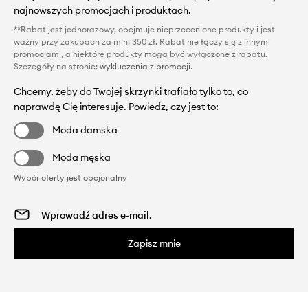
najnowszych promocjach i produktach.
**Rabat jest jednorazowy, obejmuje nieprzecenione produkty i jest
ważny przy zakupach za min. 350 zł. Rabat nie łączy się z innymi
promocjami, a niektóre produkty mogą być wyłączone z rabatu.
Szczegóły na stronie:
wykluczenia z promocji
.
Chcemy, żeby do Twojej skrzynki trafiało tylko to, co
naprawdę Cię interesuje. Powiedz, czy jest to:
Moda damska
Moda męska
Wybór oferty jest opcjonalny
Zapisz mnie