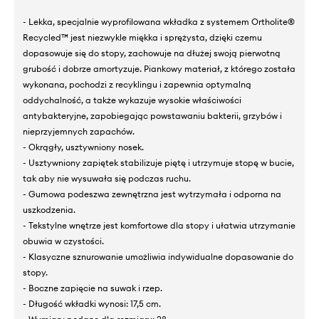
- Lekka, specjalnie wyprofilowana wkładka z systemem Ortholite®
Recycled™ jest niezwykle miękka i sprężysta, dzięki czemu
dopasowuje się do stopy, zachowuje na dłużej swoją pierwotną
grubość i dobrze amortyzuje. Piankowy materiał, z którego została
wykonana, pochodzi z recyklingu i zapewnia optymalną
oddychalność, a także wykazuje wysokie właściwości
antybakteryjne, zapobiegając powstawaniu bakterii, grzybów i
nieprzyjemnych zapachów.
- Okrągły, usztywniony nosek.
- Usztywniony zapiętek stabilizuje piętę i utrzymuje stopę w bucie,
tak aby nie wysuwała się podczas ruchu.
- Gumowa podeszwa zewnętrzna jest wytrzymała i odporna na
uszkodzenia.
- Tekstylne wnętrze jest komfortowe dla stopy i ułatwia utrzymanie
obuwia w czystości.
- Klasyczne sznurowanie umożliwia indywidualne dopasowanie do
stopy.
- Boczne zapięcie na suwak i rzep.
- Długość wkładki wynosi: 17,5 cm.