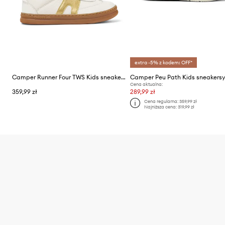
extra -5% z kodem: OFF*
Camper Runner Four TWS Kids sneakersy dziecięce skórzane
Cena aktualna:
359,99 zł
289,99 zł
Cena regularna:
359,99 zł
Najniższa cena:
319,99 zł