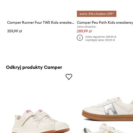
extra -5% z kodem: OFF*
Camper Runner Four TWS Kids sneakersy dziecięce skórzane
Cena aktualna:
359,99 zł
289,99 zł
Cena regularna:
359,99 zł
Najniższa cena:
319,99 zł
Odkryj produkty Camper