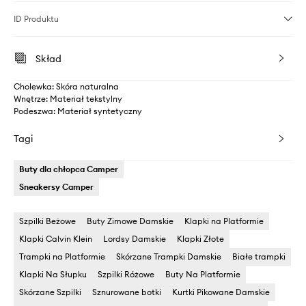
ID Produktu
Skład
Cholewka: Skóra naturalna
Wnętrze: Materiał tekstylny
Podeszwa: Materiał syntetyczny
Tagi
Buty dla chłopca Camper
Sneakersy Camper
Szpilki Beżowe
Buty Zimowe Damskie
Klapki na Platformie
Klapki Calvin Klein
Lordsy Damskie
Klapki Złote
Trampki na Platformie
Skórzane Trampki Damskie
Białe trampki
Klapki Na Słupku
Szpilki Różowe
Buty Na Platformie
Skórzane Szpilki
Sznurowane botki
Kurtki Pikowane Damskie