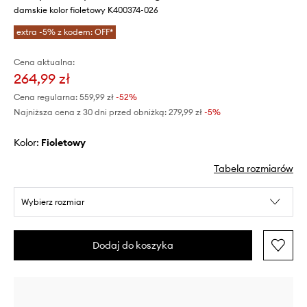
damskie kolor fioletowy K400374-026
extra -5% z kodem: OFF*
Cena aktualna:
264,99 zł
Cena regularna:
559,99 zł
-52%
Najniższa cena z 30 dni przed obniżką:
279,99 zł
 -5%
Kolor:
fioletowy
Tabela rozmiarów
Wybierz rozmiar
Dodaj do koszyka