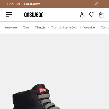
FINAL SALE %
Szczegóły
Oszczędzaj z Answear Club >
Answear
Ona
Obuwie
Trampki i tenisówki
Wysokie
Campe