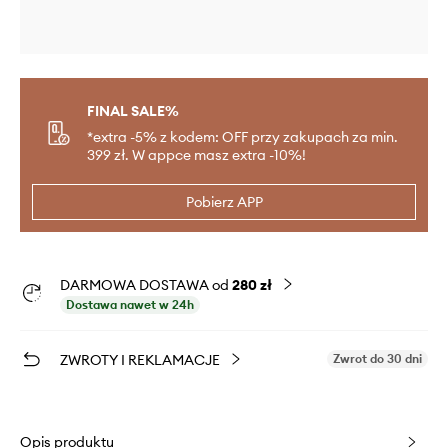
FINAL SALE%
*extra -5% z kodem: OFF przy zakupach za min.
399 zł. W appce masz extra -10%!
Pobierz APP
DARMOWA DOSTAWA od
280 zł
Dostawa nawet w 24h
ZWROTY I REKLAMACJE
Zwrot do 30 dni
Opis produktu