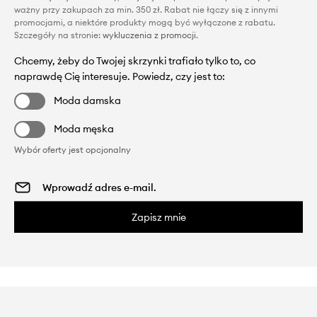
ważny przy zakupach za min. 350 zł. Rabat nie łączy się z innymi
promocjami, a niektóre produkty mogą być wyłączone z rabatu.
Szczegóły na stronie:
wykluczenia z promocji
.
Chcemy, żeby do Twojej skrzynki trafiało tylko to, co
naprawdę Cię interesuje. Powiedz, czy jest to:
Moda damska
Moda męska
Wybór oferty jest opcjonalny
Zapisz mnie