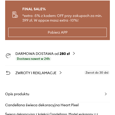
FINAL SALE%
*extra -5% z kodem: OFF przy zakupach za min.
399 zł. W appce masz extra -10%!
Pobierz APP
DARMOWA DOSTAWA od
280 zł
Dostawa nawet w 24h
ZWROTY I REKLAMACJE
Zwrot do 30 dni
Opis produktu
Candellana świeca dekoracyjna Heart Pixel
Świeca dekoracyjna z kolekcji Candellana. Model wykonany z z