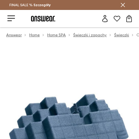
FINAL SALE %
Szczegóły
Oszczędzaj z Answear Club >
Answear
Home
Home SPA
Świeczki i zapachy
Świeczki