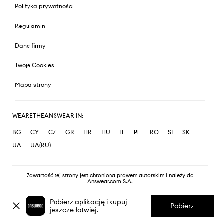
Polityka prywatności
Regulamin
Dane firmy
Twoje Cookies
Mapa strony
WEARETHEANSWEAR IN:
BG
CY
CZ
GR
HR
HU
IT
PL
RO
SI
SK
UA
UA(RU)
Zawartość tej strony jest chroniona prawem autorskim i należy do
Answear.com S.A.
Pobierz aplikację i kupuj
Pobierz
jeszcze łatwiej.