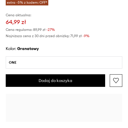
extra -5% z kodem: OFF*
Cena aktualna:
64,99 zł
Cena regularna:
89,99 zł
-27%
Najniższa cena z 30 dni przed obniżką:
71,99 zł
 -9%
Kolor:
granatowy
ONE
Dodaj do koszyka