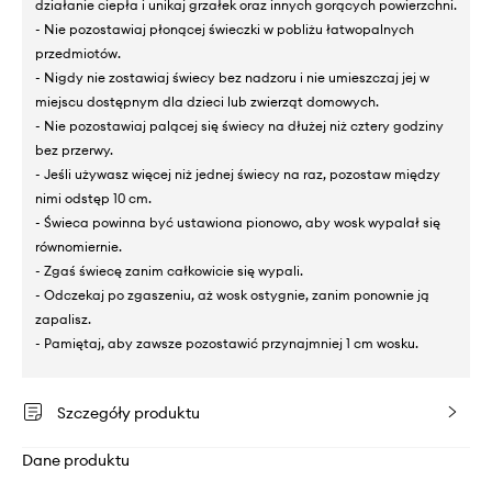
działanie ciepła i unikaj grzałek oraz innych gorących powierzchni.
- Nie pozostawiaj płonącej świeczki w pobliżu łatwopalnych
przedmiotów.
- Nigdy nie zostawiaj świecy bez nadzoru i nie umieszczaj jej w
miejscu dostępnym dla dzieci lub zwierząt domowych.
- Nie pozostawiaj palącej się świecy na dłużej niż cztery godziny
bez przerwy.
- Jeśli używasz więcej niż jednej świecy na raz, pozostaw między
nimi odstęp 10 cm.
- Świeca powinna być ustawiona pionowo, aby wosk wypalał się
równomiernie.
- Zgaś świecę zanim całkowicie się wypali.
- Odczekaj po zgaszeniu, aż wosk ostygnie, zanim ponownie ją
zapalisz.
- Pamiętaj, aby zawsze pozostawić przynajmniej 1 cm wosku.
Szczegóły produktu
Dane produktu