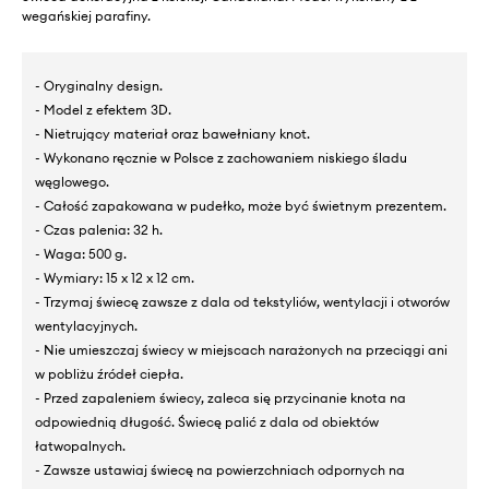
wegańskiej parafiny.
- Oryginalny design.
- Model z efektem 3D.
- Nietrujący materiał oraz bawełniany knot.
- Wykonano ręcznie w Polsce z zachowaniem niskiego śladu
węglowego.
- Całość zapakowana w pudełko, może być świetnym prezentem.
- Czas palenia: 32 h.
- Waga: 500 g.
- Wymiary: 15 x 12 x 12 cm.
- Trzymaj świecę zawsze z dala od tekstyliów, wentylacji i otworów
wentylacyjnych.
- Nie umieszczaj świecy w miejscach narażonych na przeciągi ani
w pobliżu źródeł ciepła.
- Przed zapaleniem świecy, zaleca się przycinanie knota na
odpowiednią długość. Świecę palić z dala od obiektów
łatwopalnych.
- Zawsze ustawiaj świecę na powierzchniach odpornych na