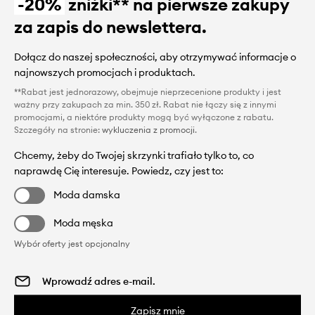
-20%
zniżki** na pierwsze zakupy
za zapis do newslettera.
Dołącz do naszej społeczności, aby otrzymywać informacje o
najnowszych promocjach i produktach.
**Rabat jest jednorazowy, obejmuje nieprzecenione produkty i jest
ważny przy zakupach za min. 350 zł. Rabat nie łączy się z innymi
promocjami, a niektóre produkty mogą być wyłączone z rabatu.
Szczegóły na stronie:
wykluczenia z promocji
.
Chcemy, żeby do Twojej skrzynki trafiało tylko to, co
naprawdę Cię interesuje. Powiedz, czy jest to:
Moda damska
Moda męska
Wybór oferty jest opcjonalny
Zapisz mnie