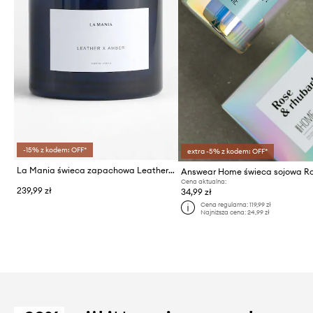
-15% z kodem: OFF*
extra -5% z kodem: OFF*
La Mania świeca zapachowa Leather&Amber 500 g
Cena aktualna:
239,99 zł
34,99 zł
Cena regularna:
119,99 zł
Najniższa cena:
24,99 zł