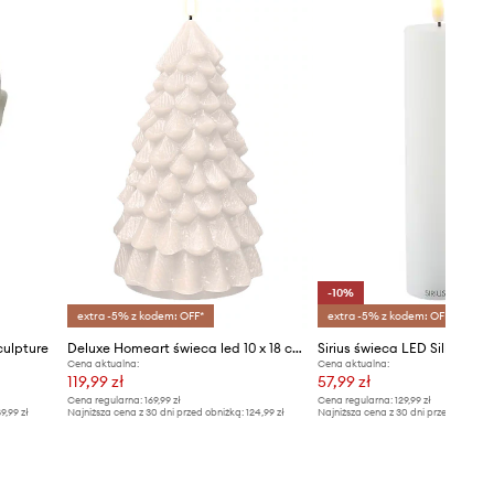
-10%
extra -5% z kodem: OFF*
extra -5% z kodem: OFF*
culpture
Deluxe Homeart świeca led 10 x 18 cm
Cena aktualna:
Cena aktualna:
119,99 zł
57,99 zł
Cena regularna:
169,99 zł
Cena regularna:
129,99 zł
9,99 zł
Najniższa cena z 30 dni przed obniżką:
124,99 zł
Najniższa cena z 30 dni przed obniżką