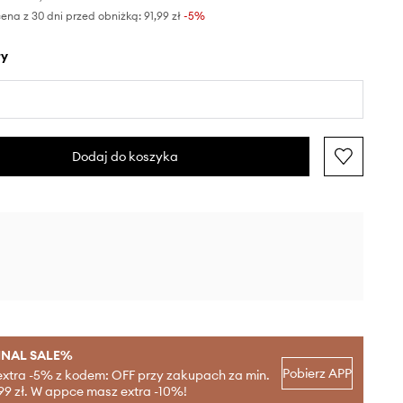
ena z 30 dni przed obniżką:
91,99 zł
 -5%
ły
Dodaj do koszyka
INAL SALE%
Pobierz APP
extra -5% z kodem: OFF przy zakupach za min.
99 zł. W appce masz extra -10%!