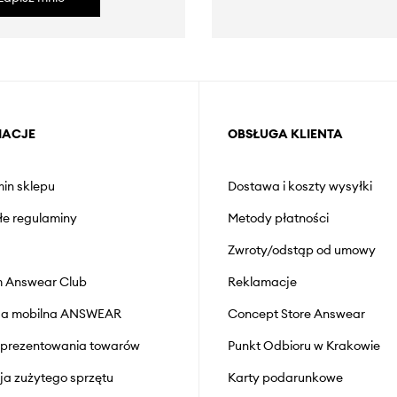
MACJE
OBSŁUGA KLIENTA
in sklepu
Dostawa i koszty wysyłki
łe regulaminy
Metody płatności
Zwroty/odstąp od umowy
 Answear Club
Reklamacje
cja mobilna ANSWEAR
Concept Store Answear
prezentowania towarów
Punkt Odbioru w Krakowie
cja zużytego sprzętu
Karty podarunkowe