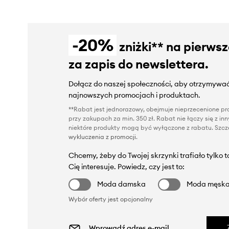
-20%
zniżki** na pierws
za zapis do newslettera.
Dołącz do naszej społeczności, aby otrzymywać
najnowszych promocjach i produktach.
**Rabat jest jednorazowy, obejmuje nieprzecenione pro
przy zakupach za min. 350 zł. Rabat nie łączy się z i
niektóre produkty mogą być wyłączone z rabatu. Szcze
wykluczenia z promocji
.
Chcemy, żeby do Twojej skrzynki trafiało tylko 
Cię interesuje. Powiedz, czy jest to:
Moda damska
Moda męsk
Wybór oferty jest opcjonalny