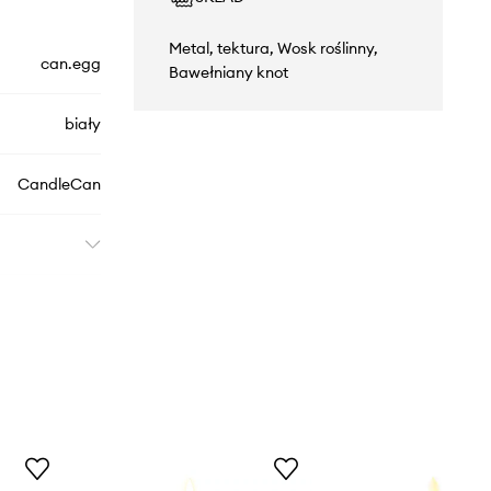
Metal, tektura, Wosk roślinny,
can.egg
Bawełniany knot
biały
CandleCan