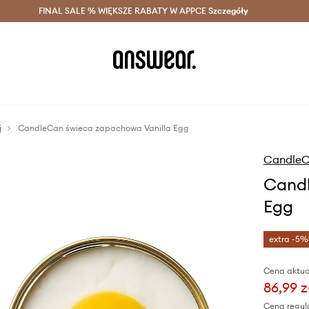
szczędzaj z Answear Club >
FINAL SALE % WIĘKSZE RABATY W APPCE
Dostawa nawet w 24h >
Szczegóły
News
i
CandleCan świeca zapachowa Vanilla Egg
Candle
Candl
Egg
extra -5%
Cena aktua
86,99 z
Cena regul