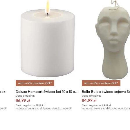
 i otworów wentylacyjnych.
 między nimi odstęp 10 cm.
lał się równomiernie.
ie ją zapalisz.
sku.
extra -5% z kodem: OFF*
extra -5% z kodem: OFF*
pack
Deluxe Homeart świeca led 10 x 10 cm
Bella Bulba świeca sojowa S
Cena aktualna:
Cena aktualna:
86,99 zł
84,99 zł
Cena regularna:
129,99 zł
Cena regularna:
99,99 zł
,99 zł
Najniższa cena z 30 dni przed obniżką:
91,99 zł
Najniższa cena z 30 dni przed obniżką:
8