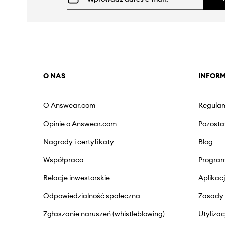
O NAS
INFOR
O Answear.com
Regulam
Opinie o Answear.com
Pozosta
Nagrody i certyfikaty
Blog
Współpraca
Program
Relacje inwestorskie
Aplika
Odpowiedzialność społeczna
Zasady 
Zgłaszanie naruszeń (whistleblowing)
Utyliza