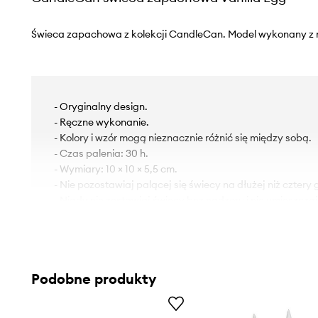
Świeca zapachowa z kolekcji CandleCan. Model wykonany z m
- Oryginalny design.
- Ręczne wykonanie.
- Kolory i wzór mogą nieznacznie różnić się między sobą.
- Czas palenia: 30 h.
- Wymiary: 10 × 10 × 5,5 cm.
- Nie pozostawiaj palącej się świecy na dłużej niż cztery
- Nigdy nie zostawiaj świecy bez nadzoru i nie umieszcza
dla dzieci lub zwierząt domowych.
- Nie pozostawiaj płonącej świeczki w pobliżu łatwopaln
- Zawsze ustawiaj świecę na powierzchniach odpornych na
grzałek oraz innych gorących powierzchni.
Podobne produkty
- Przed zapaleniem świecy, zaleca się przycinanie knota
Świecę palić z dala od obiektów łatwopalnych.
- Nie umieszczaj świecy w miejscach narażonych na przec