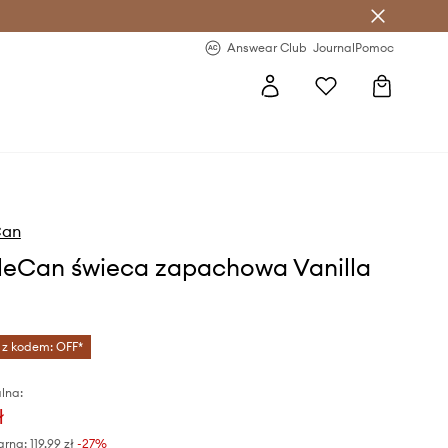
letter >
Regularne nowości >
Answear Club
Journal
Pomoc
Can
eCan świeca zapachowa Vanilla
 z kodem: OFF*
lna:
ł
arna:
119,99 zł
-27%