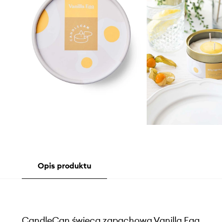
Opis produktu
CandleCan świeca zapachowa Vanilla Egg