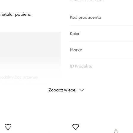
etalu i papieru.
Kod producenta
Kolor
Marka
ID Produktu
 godziny bez przerwy.
j jej w miejscu dostępnym
Zobacz więcej
ych przedmiotów.
 działanie ciepła i unikaj
 na odpowiednią długość.
iągi ani w pobliżu źródeł