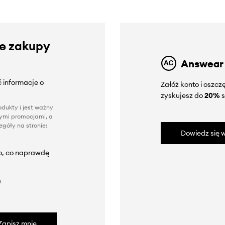
ze zakupy
Answear
 informacje o
Załóż konto i oszc
zyskujesz do
20%
s
dukty i jest ważny
nnymi promocjami, a
góły na stronie:
Dowiedz się w
to, co naprawdę
a
Zapisz mnie