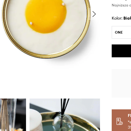
Najniższa c
Kolor:
bia
ONE
F
*
3