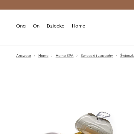
Premium Fashion Benefits >
O
Ona
On
Dziecko
Home
Answear
Home
Home SPA
Świeczki i zapachy
Świeczk