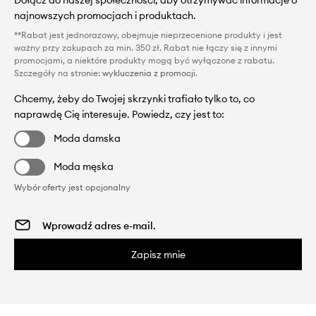
Dołącz do naszej społeczności, aby otrzymywać informacje o
najnowszych promocjach i produktach.
**Rabat jest jednorazowy, obejmuje nieprzecenione produkty i jest
ważny przy zakupach za min. 350 zł. Rabat nie łączy się z innymi
promocjami, a niektóre produkty mogą być wyłączone z rabatu.
Szczegóły na stronie:
wykluczenia z promocji
.
Chcemy, żeby do Twojej skrzynki trafiało tylko to, co
naprawdę Cię interesuje. Powiedz, czy jest to:
Moda damska
Moda męska
Wybór oferty jest opcjonalny
Zapisz mnie