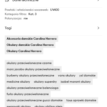
Dane techniczne
Powłoki i właściwości soczewek
:
UV400
Kategoria filtra
:
Kat. 3
Polaryzacja
:
nie
Tagi
Akcesoria damskie Carolina Herrera
Okulary damskie Carolina Herrera
Okulary Carolina Herrera
okulary przeciwsloneczne czarne
marc jacobs okulary przeciwsłoneczne
burberry okulary przeciwsłoneczne
vans okulary
ysl damskie
medicine okulary
okulary superdry
isabel marant okulary
okulary przeciwsłoneczne balenciaga
furla okulary przeciwsłoneczne
okulary przeciwsłoneczne gucci damskie
tous oprawki damskie
swarovski okulary
okulary philipp plein