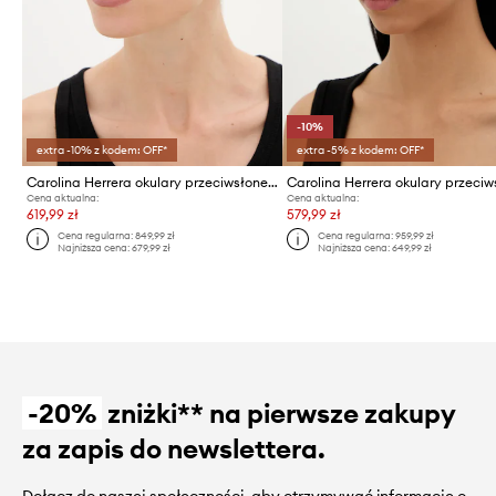
-10%
extra -10% z kodem: OFF*
extra -5% z kodem: OFF*
Carolina Herrera okulary przeciwsłoneczne
Cena aktualna:
Cena aktualna:
619,99 zł
579,99 zł
Cena regularna:
849,99 zł
Cena regularna:
959,99 zł
Najniższa cena:
679,99 zł
Najniższa cena:
649,99 zł
-20%
zniżki** na pierwsze zakupy
za zapis do newslettera.