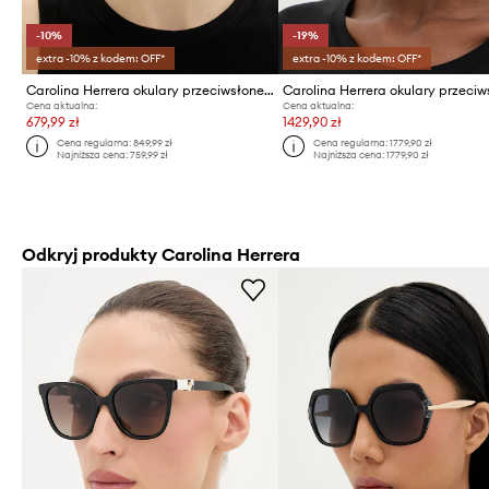
-10%
-19%
extra -10% z kodem: OFF*
extra -10% z kodem: OFF*
Carolina Herrera okulary przeciwsłoneczne
Cena aktualna:
Cena aktualna:
679,99 zł
1429,90 zł
Cena regularna:
849,99 zł
Cena regularna:
1779,90 zł
Najniższa cena:
759,99 zł
Najniższa cena:
1779,90 zł
Odkryj produkty Carolina Herrera