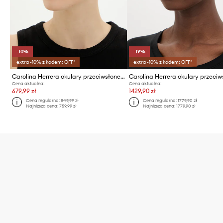
-10%
-19%
extra -10% z kodem: OFF*
extra -10% z kodem: OFF*
Carolina Herrera okulary przeciwsłoneczne
Cena aktualna:
Cena aktualna:
679,99 zł
1429,90 zł
Cena regularna:
849,99 zł
Cena regularna:
1779,90 zł
Najniższa cena:
759,99 zł
Najniższa cena:
1779,90 zł