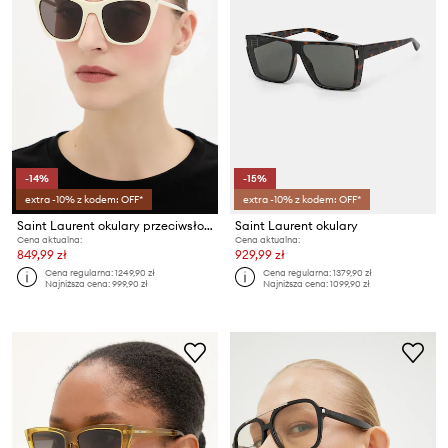
-14%
-15%
extra -10% z kodem: OFF*
extra -10% z kodem: OFF*
Saint Laurent okulary przeciwsłoneczne KATE THIN
Saint Laurent okulary
Cena aktualna:
Cena aktualna:
849,99 zł
929,99 zł
Cena regularna:
1249,90 zł
Cena regularna:
1379,90 zł
Najniższa cena:
999,90 zł
Najniższa cena:
1099,90 zł