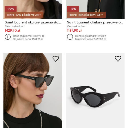
-10%
-19%
extra -10% z kodem: OFF*
extra -10% z kodem: OFF*
Saint Laurent okulary przeciwsłoneczne
Saint Laurent okulary przeciwsłoneczne MICA
Cena aktualna:
Cena aktualna:
1429,90 zł
1169,90 zł
Cena regularna:
1589,90 zł
Cena regularna:
1459,90 zł
Najniższa cena:
1589,90 zł
Najniższa cena:
1459,90 zł