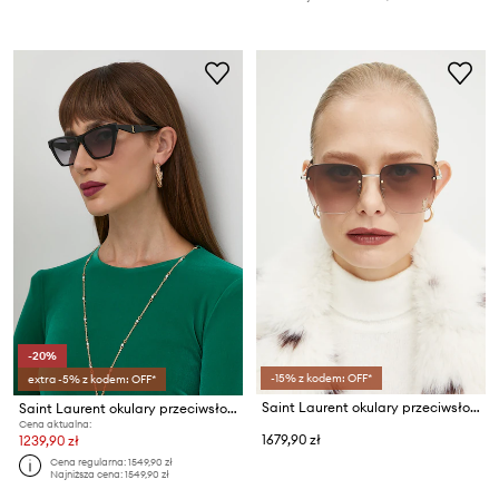
-20%
-15% z kodem: OFF*
extra -5% z kodem: OFF*
Saint Laurent okulary przeciwsłoneczne
Saint Laurent okulary przeciwsłoneczne
Cena aktualna:
1679,90 zł
1239,90 zł
Cena regularna:
1549,90 zł
Najniższa cena:
1549,90 zł