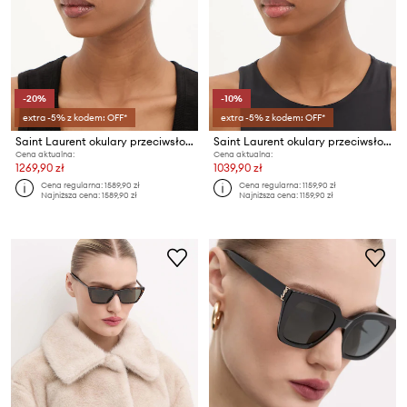
-20%
-10%
extra -5% z kodem: OFF*
extra -5% z kodem: OFF*
Saint Laurent okulary przeciwsłoneczne
Saint Laurent okulary przeciwsłoneczne MICA THIN
Cena aktualna:
Cena aktualna:
1269,90 zł
1039,90 zł
Cena regularna:
1589,90 zł
Cena regularna:
1159,90 zł
Najniższa cena:
1589,90 zł
Najniższa cena:
1159,90 zł