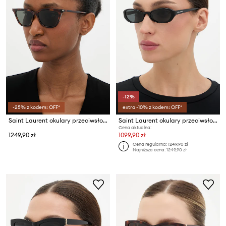
-12%
-25% z kodem: OFF*
extra -10% z kodem: OFF*
Saint Laurent okulary przeciwsłoneczne wayfarer damskie
Saint Laurent okulary przeciwsłoneczne damskie
Cena aktualna:
1249,90 zł
1099,90 zł
Cena regularna:
1249,90 zł
Najniższa cena:
1249,90 zł