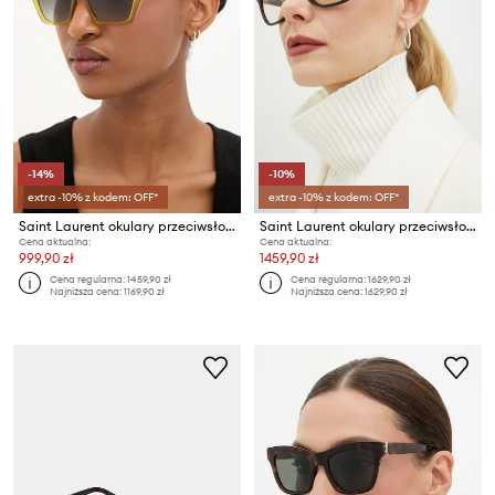
-14%
-10%
extra -10% z kodem: OFF*
extra -10% z kodem: OFF*
Saint Laurent okulary przeciwsłoneczne MICA
Saint Laurent okulary przeciwsłoneczne pilotki damskie
Cena aktualna:
Cena aktualna:
999,90 zł
1459,90 zł
Cena regularna:
1459,90 zł
Cena regularna:
1629,90 zł
Najniższa cena:
1169,90 zł
Najniższa cena:
1629,90 zł