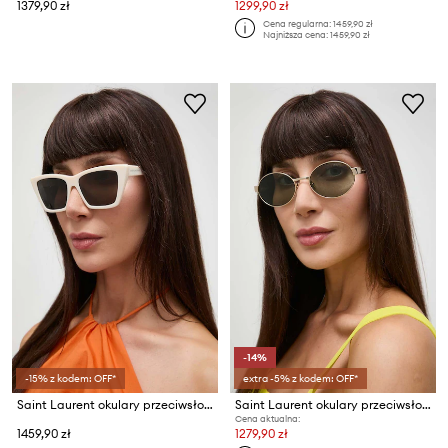
1379,90 zł
1299,90 zł
Cena regularna:
1459,90 zł
Najniższa cena:
1459,90 zł
-14%
-15% z kodem: OFF*
extra -5% z kodem: OFF*
Saint Laurent okulary przeciwsłoneczne MICA
Saint Laurent okulary przeciwsłoneczne
Cena aktualna:
1459,90 zł
1279,90 zł