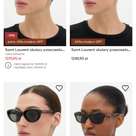
-10%
extra -10% z kodem: OFF*
-25% z kodem: OFF*
Saint Laurent okulary przeciwsłoneczne damskie
Saint Laurent okulary przeciwsłoneczne damskie
Cena aktualna:
1379,90 zł
1249,90 zł
Cena regularna:
1549,90 zł
Najniższa cena:
1549,90 zł