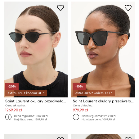
-20%
-10%
extra -10% z kodem: OFF*
extra -10% z kodem: OFF*
Saint Laurent okulary przeciwsłoneczne
Saint Laurent okulary przeciwsłoneczne KATE THIN
Cena aktualna:
Cena aktualna:
1269,90 zł
979,99 zł
Cena regularna:
1589,90 zł
Cena regularna:
1249,90 zł
Najniższa cena:
1589,90 zł
Najniższa cena:
1099,90 zł