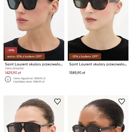
-10%
extra -10% z kodem: OFF*
-15% z kodem: OFF*
Saint Laurent okulary przeciwsłoneczne damskie
Saint Laurent okulary przeciwsłoneczne
Cena aktualna:
1429,90 zł
1589,90 zł
Cena regularna:
1589,90 zł
Najniższa cena:
1589,90 zł