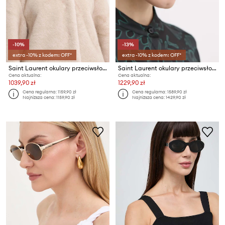
-10%
-13%
extra -10% z kodem: OFF*
extra -10% z kodem: OFF*
Saint Laurent okulary przeciwsłoneczne MICA THIN
Saint Laurent okulary przeciwsłoneczne
Cena aktualna:
Cena aktualna:
1039,90 zł
1229,90 zł
Cena regularna:
1159,90 zł
Cena regularna:
1589,90 zł
Najniższa cena:
1159,90 zł
Najniższa cena:
1429,90 zł