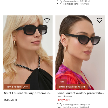
Cena regularna:
1679,90 zł
Najniższa cena:
1499,90 zł
-10%
-15% z kodem: OFF*
extra -5% z kodem: OFF*
Saint Laurent okulary przeciwsłoneczne
Saint Laurent okulary przeciwsłoneczne
Cena aktualna:
1549,90 zł
1429,90 zł
Cena regularna:
1589,90 zł
Najniższa cena:
1589,90 zł