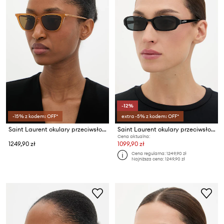
-12%
-15% z kodem: OFF*
extra -5% z kodem: OFF*
Saint Laurent okulary przeciwsłoneczne wayfarer damskie
Saint Laurent okulary przeciwsłoneczne damskie
Cena aktualna:
1249,90 zł
1099,90 zł
Cena regularna:
1249,90 zł
Najniższa cena:
1249,90 zł