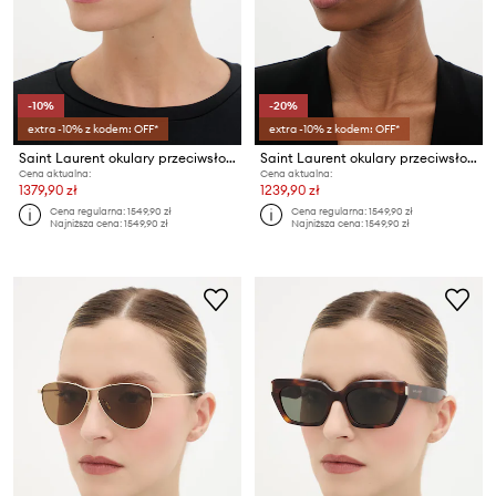
-10%
-20%
extra -10% z kodem: OFF*
extra -10% z kodem: OFF*
Saint Laurent okulary przeciwsłoneczne damskie
Saint Laurent okulary przeciwsłoneczne damskie
Cena aktualna:
Cena aktualna:
1379,90 zł
1239,90 zł
Cena regularna:
1549,90 zł
Cena regularna:
1549,90 zł
Najniższa cena:
1549,90 zł
Najniższa cena:
1549,90 zł