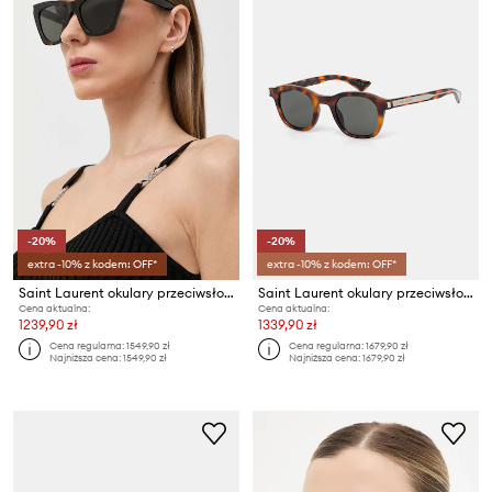
-20%
-20%
extra -10% z kodem: OFF*
extra -10% z kodem: OFF*
Saint Laurent okulary przeciwsłoneczne KATE
Saint Laurent okulary przeciwsłoneczne kwadratowe
Cena aktualna:
Cena aktualna:
1239,90 zł
1339,90 zł
Cena regularna:
1549,90 zł
Cena regularna:
1679,90 zł
Najniższa cena:
1549,90 zł
Najniższa cena:
1679,90 zł