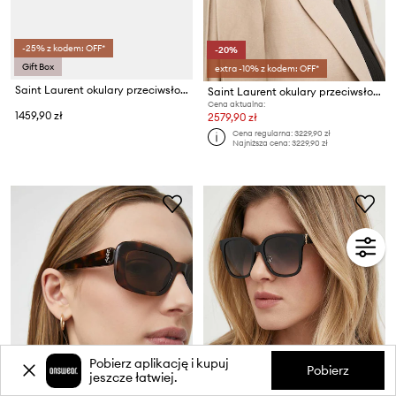
-25% z kodem: OFF*
-20%
Gift Box
extra -10% z kodem: OFF*
Saint Laurent okulary przeciwsłoneczne
Saint Laurent okulary przeciwsłoneczne BLAZE
Cena aktualna:
1459,90 zł
2579,90 zł
Cena regularna:
3229,90 zł
Najniższa cena:
3229,90 zł
Pobierz aplikację i kupuj
Pobierz
jeszcze łatwiej.