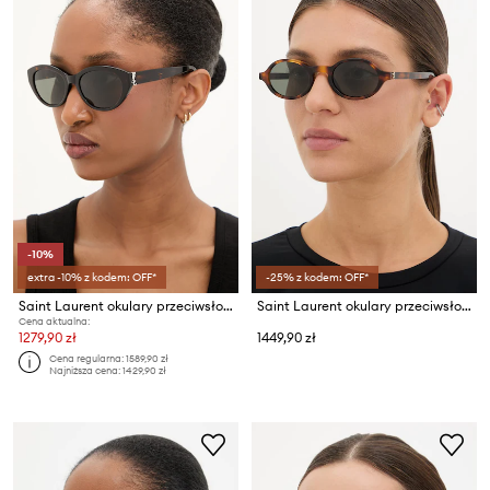
-10%
extra -10% z kodem: OFF*
-25% z kodem: OFF*
Saint Laurent okulary przeciwsłoneczne
Saint Laurent okulary przeciwsłoneczne damskie
Cena aktualna:
1279,90 zł
1449,90 zł
Cena regularna:
1589,90 zł
Najniższa cena:
1429,90 zł