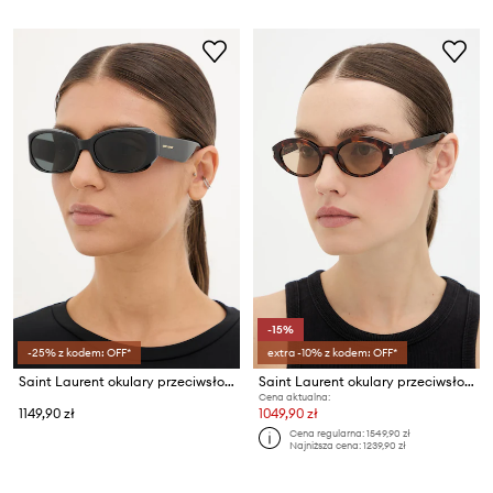
-15%
-25% z kodem: OFF*
extra -10% z kodem: OFF*
Saint Laurent okulary przeciwsłoneczne damskie
Saint Laurent okulary przeciwsłoneczne
Cena aktualna:
1149,90 zł
1049,90 zł
Cena regularna:
1549,90 zł
Najniższa cena:
1239,90 zł