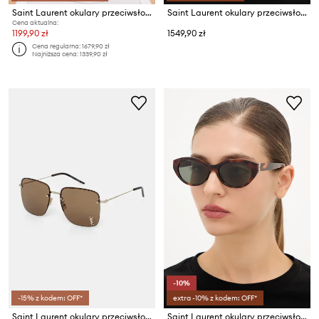
Saint Laurent okulary przeciwsłoneczne
Saint Laurent okulary przeciwsłoneczne
Cena aktualna:
1199,90 zł
1549,90 zł
Cena regularna:
1679,90 zł
Najniższa cena:
1339,90 zł
-10%
-15% z kodem: OFF*
extra -10% z kodem: OFF*
Saint Laurent okulary przeciwsłoneczne
Saint Laurent okulary przeciwsłoneczne