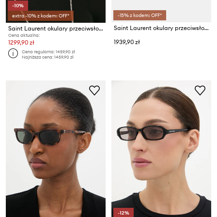
-10%
-15% z kodem: OFF*
extra -10% z kodem: OFF*
Saint Laurent okulary przeciwsłoneczne damskie
Saint Laurent okulary przeciwsłoneczne MICA
Cena aktualna:
1939,90 zł
1299,90 zł
Cena regularna:
1459,90 zł
Najniższa cena:
1459,90 zł
-12%