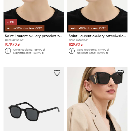
-14%
extra -10% z kodem: OFF*
extra -10% z kodem: OFF*
Saint Laurent okulary przeciwsłoneczne VESPER
Saint Laurent okulary przeciwsłoneczne PAGE
Cena aktualna:
Cena aktualna:
1079,90 zł
1129,90 zł
Cena regularna:
1589,90 zł
Cena regularna:
1549,90 zł
Najniższa cena:
1269,90 zł
Najniższa cena:
1239,90 zł