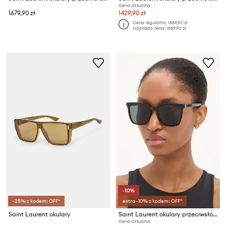
Cena aktualna:
1679,90 zł
1429,90 zł
Cena regularna:
1589,90 zł
Najniższa cena:
1589,90 zł
-10%
-25% z kodem: OFF*
extra -10% z kodem: OFF*
Saint Laurent okulary
Saint Laurent okulary przeciwsłoneczne
Cena aktualna: