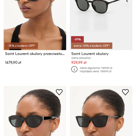
-19%
-15% z kodem: OFF*
extra -10% z kodem: OFF*
Saint Laurent okulary przeciwsłoneczne
Saint Laurent okulary
Cena aktualna:
1679,90 zł
929,99 zł
Cena regularna:
1159,90 zł
Najniższa cena:
1159,90 zł