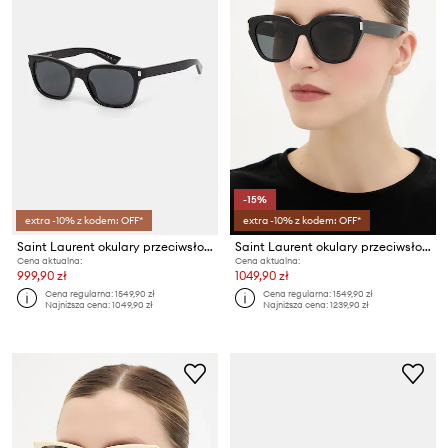
-15%
extra -10% z kodem: OFF*
extra -10% z kodem: OFF*
Saint Laurent okulary przeciwsłoneczne kwadratowe
Saint Laurent okulary przeciwsłoneczne
Cena aktualna:
Cena aktualna:
999,90 zł
1049,90 zł
Cena regularna:
1549,90 zł
Cena regularna:
1549,90 zł
Najniższa cena:
1049,90 zł
Najniższa cena:
1239,90 zł