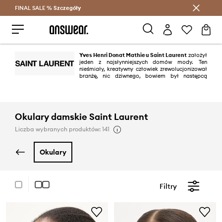
FINAL SALE %
Szczegóły
Oszczędzaj z Answear Club >
Yves Henri Donat Mathieu Saint Laurent
założył
jeden z najsłynniejszych domów mody. Ten
nieśmiały, kreatywny człowiek zrewolucjonizował
branżę, nic dziwnego, bowiem był następcą
samego Christiana Diora i prekursorem wielu trendów. Marka YSL
wylansowała, między innymi kobiecy smoking, kurtkę safari, czy słynny
nude total look.
Okulary damskie Saint Laurent
Liczba wybranych produktów: 141
okulary
Filtry