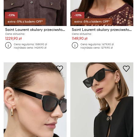
-13%
-10%
extra -5% z kodem: OFF*
extra -5% z kodem: OFF*
Saint Laurent okulary przeciwsłoneczne
Saint Laurent okulary przeciwsłoneczne
Cena aktualna:
Cena aktualna:
1229,90 zł
1149,90 zł
Cena regularna:
1589,90 zł
Cena regularna:
1679,90 zł
Najniższa cena:
1429,90 zł
Najniższa cena:
1279,90 zł