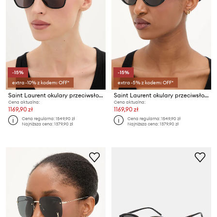
-15%
-15%
extra -10% z kodem: OFF*
extra -5% z kodem: OFF*
Saint Laurent okulary przeciwsłoneczne DUNE
Saint Laurent okulary przeciwsłoneczne
Cena aktualna:
Cena aktualna:
1169,90 zł
1169,90 zł
Cena regularna:
1549,90 zł
Cena regularna:
1549,90 zł
Najniższa cena:
1379,90 zł
Najniższa cena:
1379,90 zł