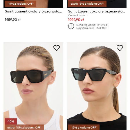
-15% z kodem: OFF*
extra -5% z kodem: OFF*
Saint Laurent okulary przeciwsłoneczne damskie
Saint Laurent okulary przeciwsłoneczne damskie
Cena aktualna:
1459,90 zł
1099,90 zł
Cena regularna:
1249,90 zł
Najniższa cena:
1249,90 zł
-10%
extra -10% z kodem: OFF*
-15% z kodem: OFF*