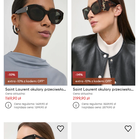
-10%
-14%
extra -10% z kodem: OFF*
extra -10% z kodem: OFF*
Saint Laurent okulary przeciwsłoneczne
Saint Laurent okulary przeciwsłoneczne BLAZE
Cena aktualna:
Cena aktualna:
1169,90 zł
2199,90 zł
Cena regularna:
1629,90 zł
Cena regularna:
3229,90 zł
Najniższa cena:
1299,90 zł
Najniższa cena:
2579,90 zł