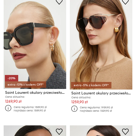
-20%
extra -10% z kodem: OFF*
extra -5% z kodem: OFF*
Saint Laurent okulary przeciwsłoneczne
Saint Laurent okulary przeciwsłoneczne AMELIA
Cena aktualna:
Cena aktualna:
1269,90 zł
1259,90 zł
Cena regularna:
1589,90 zł
Cena regularna:
1939,90 zł
Najniższa cena:
1589,90 zł
Najniższa cena:
1329,90 zł