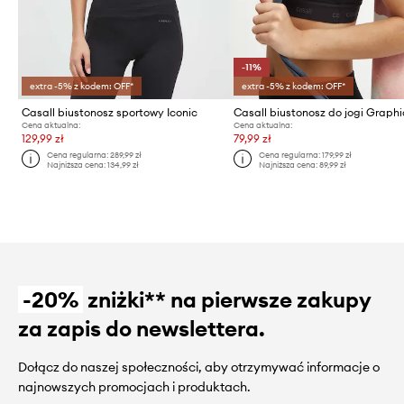
-11%
extra -5% z kodem: OFF*
extra -5% z kodem: OFF*
Casall biustonosz sportowy Iconic
Casall biustonosz do jogi Graphi
Cena aktualna:
Cena aktualna:
129,99 zł
79,99 zł
Cena regularna:
289,99 zł
Cena regularna:
179,99 zł
Najniższa cena:
134,99 zł
Najniższa cena:
89,99 zł
-20%
zniżki** na pierwsze zakupy
za zapis do newslettera.
Dołącz do naszej społeczności, aby otrzymywać informacje o
najnowszych promocjach i produktach.