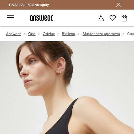
FINAL SALE %
Szczegóły
Oszczędzaj z Answear Club >
Answear
Ona
Odzież
Bielizna
Biustonosze sportowe
Cas