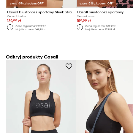
extra -5% z kodem: OFF*
extra -5% z kodem: OFF*
Casall biustonosz sportowy Sleek Strappy
Casall biustonosz sportowy
Cena aktualna:
Cena aktualna:
139,99 zł
159,99 zł
Cena regularna:
229,99 zł
Cena regularna:
339,99 zł
Najniższa cena:
149,99 zł
Najniższa cena:
179,99 zł
Odkryj produkty Casall