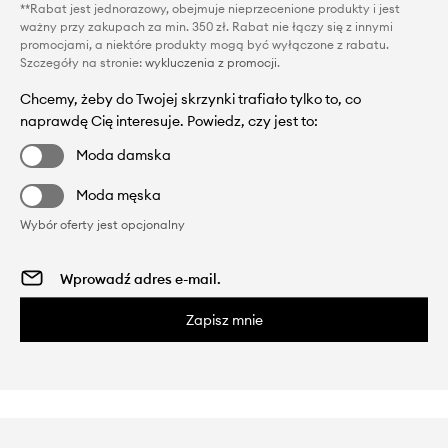
**Rabat jest jednorazowy, obejmuje nieprzecenione produkty i jest
ważny przy zakupach za min. 350 zł. Rabat nie łączy się z innymi
promocjami, a niektóre produkty mogą być wyłączone z rabatu.
Szczegóły na stronie:
wykluczenia z promocji
.
Chcemy, żeby do Twojej skrzynki trafiało tylko to, co
naprawdę Cię interesuje. Powiedz, czy jest to:
Moda damska
Moda męska
Wybór oferty jest opcjonalny
Zapisz mnie