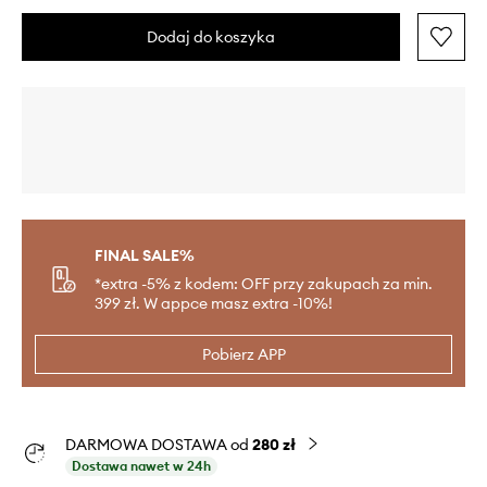
Dodaj do koszyka
FINAL SALE%
*extra -5% z kodem: OFF przy zakupach za min.
399 zł. W appce masz extra -10%!
Pobierz APP
DARMOWA DOSTAWA od
280 zł
Dostawa nawet w 24h