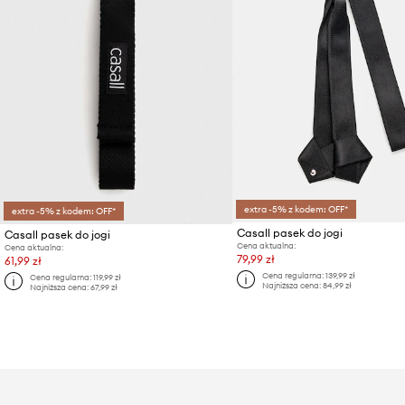
extra -5% z kodem: OFF*
extra -5% z kodem: OFF*
Casall pasek do jogi
Casall pasek do jogi
Cena aktualna:
Cena aktualna:
79,99 zł
61,99 zł
Cena regularna:
139,99 zł
Cena regularna:
119,99 zł
Najniższa cena:
84,99 zł
Najniższa cena:
67,99 zł