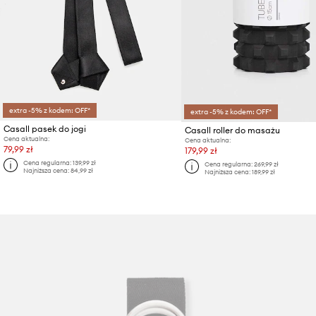
extra -5% z kodem: OFF*
extra -5% z kodem: OFF*
Casall pasek do jogi
Casall roller do masażu
Cena aktualna:
Cena aktualna:
79,99 zł
179,99 zł
Cena regularna:
139,99 zł
Cena regularna:
269,99 zł
Najniższa cena:
84,99 zł
Najniższa cena:
189,99 zł