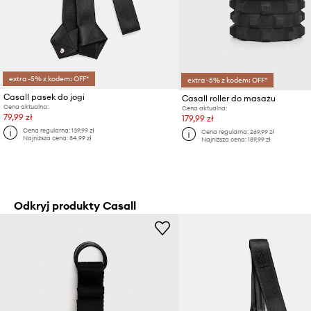
extra -5% z kodem: OFF*
extra -5% z kodem: OFF*
Casall pasek do jogi
Casall roller do masażu
Cena aktualna:
Cena aktualna:
79,99 zł
179,99 zł
Cena regularna:
139,99 zł
Cena regularna:
269,99 zł
Najniższa cena:
84,99 zł
Najniższa cena:
189,99 zł
Odkryj produkty Casall