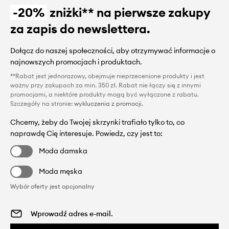
-20%
zniżki** na pierwsze zakupy
za zapis do newslettera.
Dołącz do naszej społeczności, aby otrzymywać informacje o
najnowszych promocjach i produktach.
**Rabat jest jednorazowy, obejmuje nieprzecenione produkty i jest
ważny przy zakupach za min. 350 zł. Rabat nie łączy się z innymi
promocjami, a niektóre produkty mogą być wyłączone z rabatu.
Szczegóły na stronie:
wykluczenia z promocji
.
Chcemy, żeby do Twojej skrzynki trafiało tylko to, co
naprawdę Cię interesuje. Powiedz, czy jest to:
Moda damska
Moda męska
Wybór oferty jest opcjonalny