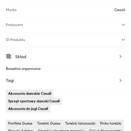
Marka
Casall
Producent
ID Produktu
Skład
Bawełna organiczna
Tagi
Akcesoria damskie Casall
Sprzęt sportowy damski Casall
Akcesoria do jogi Casall
Portfele Guess
Torebki Guess
Torebki listonoszki
Pinko torebki
Plecaki Adidas
Czapki z daszkiem damskie
Calvin Klein torebki