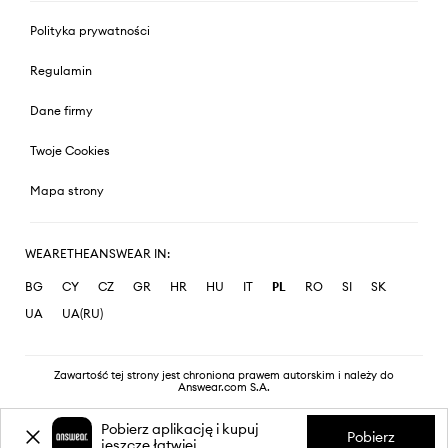
Polityka prywatności
Regulamin
Dane firmy
Twoje Cookies
Mapa strony
WEARETHEANSWEAR IN:
BG
CY
CZ
GR
HR
HU
IT
PL
RO
SI
SK
UA
UA(RU)
Zawartość tej strony jest chroniona prawem autorskim i należy do
Answear.com S.A.
Pobierz aplikację i kupuj
Pobierz
jeszcze łatwiej.