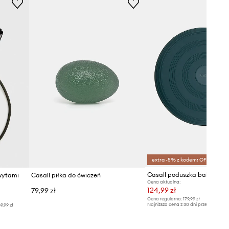
extra -5% z kodem: OFF*
Casall poduszka balansow
wytami
Casall piłka do ćwiczeń
Cena aktualna:
124,99 zł
79,99 zł
Cena regularna:
179,99 zł
Najniższa cena z 30 dni przed obniżką
9,99 zł