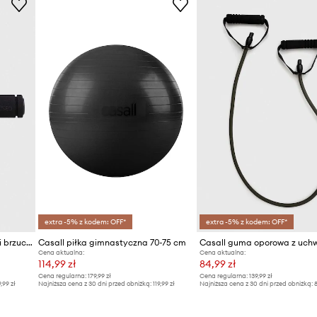
extra -5% z kodem: OFF*
extra -5% z kodem: OFF*
Casall roller do ćwiczeń mięśni brzucha
Casall piłka gimnastyczna 70-75 cm
Casall guma oporowa z uch
Cena aktualna:
Cena aktualna:
114,99 zł
84,99 zł
Cena regularna:
179,99 zł
Cena regularna:
139,99 zł
9,99 zł
Najniższa cena z 30 dni przed obniżką:
119,99 zł
Najniższa cena z 30 dni przed obniżką:
8