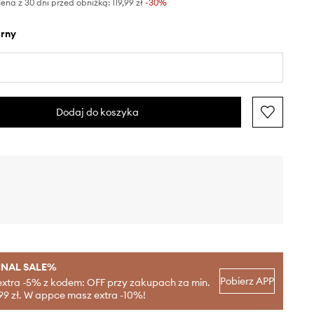
ena z 30 dni przed obniżką:
119,99 zł
 -30%
arny
Dodaj do koszyka
INAL SALE%
Pobierz APP
extra -5% z kodem: OFF przy zakupach za min.
99 zł. W appce masz extra -10%!