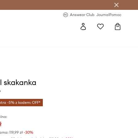
letter >
Regularne nowości >
Answear Club
Journal
Pomoc
l skakanka
y
xtra -5% z kodem: OFF*
lna:
ł
arna:
119,99 zł
-30%