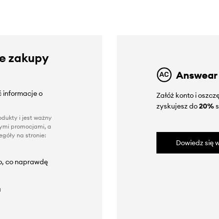
ze zakupy
Answear
 informacje o
Załóż konto i oszc
zyskujesz do
20%
s
dukty i jest ważny
nnymi promocjami, a
góły na stronie:
Dowiedz się w
to, co naprawdę
a