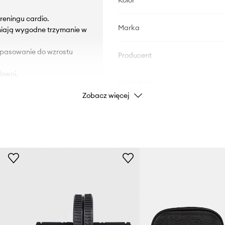
Kolor
reningu cardio.
Marka
wniają wygodne trzymanie w
dopasowanie do wzrostu
Producent
łowni.
ID Produktu
ży.
Zobacz więcej