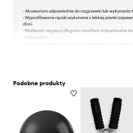
- Akcesorium odpowiednie do rozgrzewki lub wykonania t
- Wyprofilowane rączki wykonane z lekkiej pianki zape
dłoni.
- Możliwość regulacji długości umożliwia indywidualne 
użytkownika.
- Produkt odpowiedni do użytku domowego, a także na si
- Dzięki niewielkiej objętości sprawdzi się również w podró
- Maksymalna długość 300 cm.
- Gramatura produktu: 280 g.
Podobne produkty