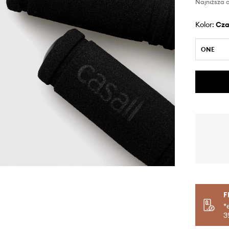
Najniższa c
Kolor:
cz
ONE
F
*
3