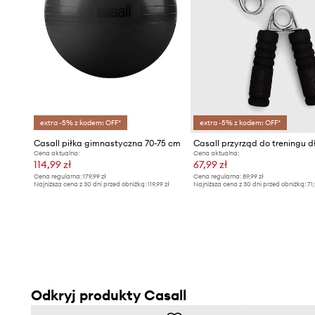
extra -5% z kodem: OFF*
extra -5% z kodem: OFF*
Casall piłka gimnastyczna 70-75 cm
Cena aktualna:
Cena aktualna:
114,99 zł
67,99 zł
Cena regularna:
179,99 zł
Cena regularna:
89,99 zł
Najniższa cena z 30 dni przed obniżką:
119,99 zł
Najniższa cena z 30 dni przed obniżką:
71,
Odkryj produkty Casall