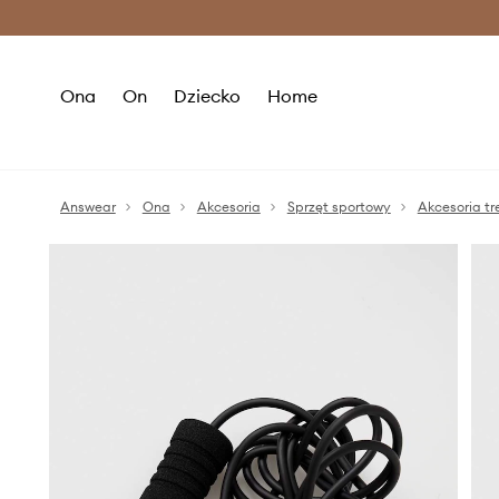
Premium Fashion Benefits >
O
Ona
On
Dziecko
Home
Answear
Ona
Akcesoria
Sprzęt sportowy
Akcesoria t