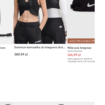
extra -5% z kodem: OFF*
Salomon kamizelka do biegania Act Skin 8
icro
Nike pas biegowy
Cena aktualna:
389,99 zł
164,99 zł
Cena regularna:
269,99 zł
Najniższa cena z 30 dni przed obniżką