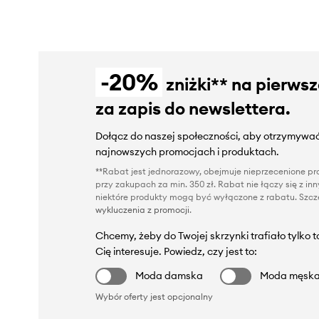
-20%
zniżki** na pierws
za zapis do newslettera.
Dołącz do naszej społeczności, aby otrzymywać
najnowszych promocjach i produktach.
**Rabat jest jednorazowy, obejmuje nieprzecenione pro
przy zakupach za min. 350 zł. Rabat nie łączy się z i
niektóre produkty mogą być wyłączone z rabatu. Szcze
wykluczenia z promocji
.
Chcemy, żeby do Twojej skrzynki trafiało tylko 
Cię interesuje. Powiedz, czy jest to:
Moda damska
Moda męsk
Wybór oferty jest opcjonalny