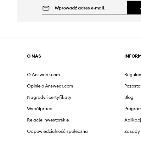
O NAS
INFOR
O Answear.com
Regulam
Opinie o Answear.com
Pozosta
Nagrody i certyfikaty
Blog
Współpraca
Program
Relacje inwestorskie
Aplika
Odpowiedzialność społeczna
Zasady 