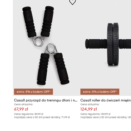
extra -5% z kodem: OFF*
extra -5% z kodem: OFF*
Casall przyrząd do treningu dłoni i nadgarstka 2-pack
Cena aktualna:
Cena aktualna:
67,99 zł
124,99 zł
Cena regularna:
89,99 zł
Cena regularna:
159,99 zł
Najniższa cena z 30 dni przed obniżką:
71,99 zł
Najniższa cena z 30 dni przed obniżką:
12