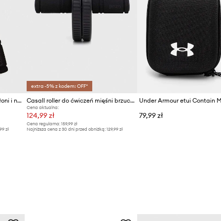
extra -5% z kodem: OFF*
Casall przyrząd do treningu dłoni i nadgarstka 2-pack
Casall roller do ćwiczeń mięśni brzucha
Under Armour etui Contain M
Cena aktualna:
124,99 zł
79,99 zł
Cena regularna:
159,99 zł
99 zł
Najniższa cena z 30 dni przed obniżką:
129,99 zł