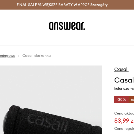
szczędzaj z Answear Club >
FINAL SALE % WIĘKSZE RABATY W APPCE
Dostawa nawet w 24h >
Szczegóły
News
reningowe
Casall skakanka
Casall
Casal
kolor czarn
-30%
e
Cena aktua
83,99 z
Cena regul