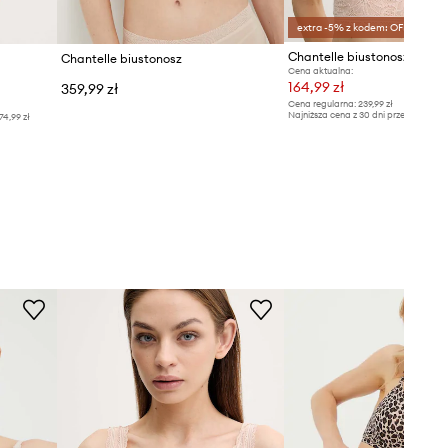
extra -5% z kodem: OFF*
Chantelle biustonosz
Cena aktualna:
164,99 zł
359,99 zł
Cena regularna:
239,99 zł
Najniższa cena z 30 dni przed obniżką
74,99 zł