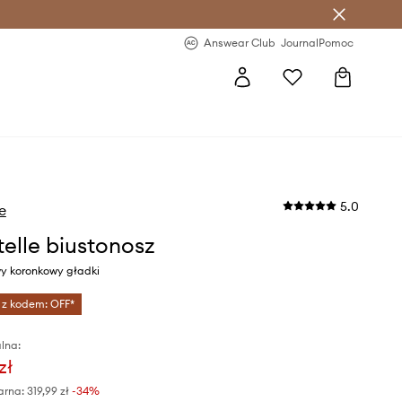
letter >
Regularne nowości >
Answear Club
Journal
Pomoc
5.0
e
elle biustonosz
wy koronkowy gładki
 z kodem: OFF*
lna:
zł
arna:
319,99 zł
-34%