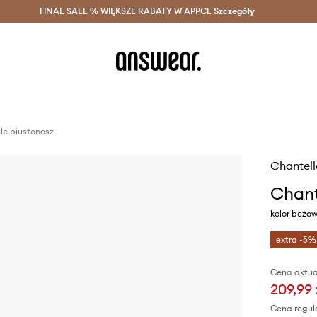
szczędzaj z Answear Club >
FINAL SALE % WIĘKSZE RABATY W APPCE
Dostawa nawet w 24h >
Szczegóły
News
le biustonosz
Chantell
Chant
kolor beżo
extra -5%
Cena aktua
209,99 
Cena regul