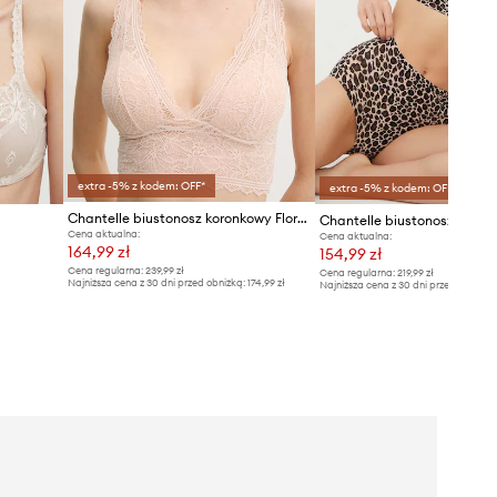
extra -5% z kodem: OFF*
extra -5% z kodem: OFF*
Chantelle biustonosz koronkowy Floral Touch
Chantelle biustonosz
Cena aktualna:
Cena aktualna:
164,99 zł
154,99 zł
Cena regularna:
239,99 zł
Cena regularna:
219,99 zł
Najniższa cena z 30 dni przed obniżką:
174,99 zł
Najniższa cena z 30 dni przed obniżką