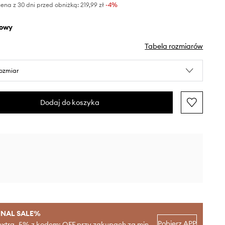
ena z 30 dni przed obniżką:
219,99 zł
 -4%
żowy
Tabela rozmiarów
rozmiar
Dodaj do koszyka
INAL SALE%
Pobierz APP
extra -5% z kodem: OFF przy zakupach za min.