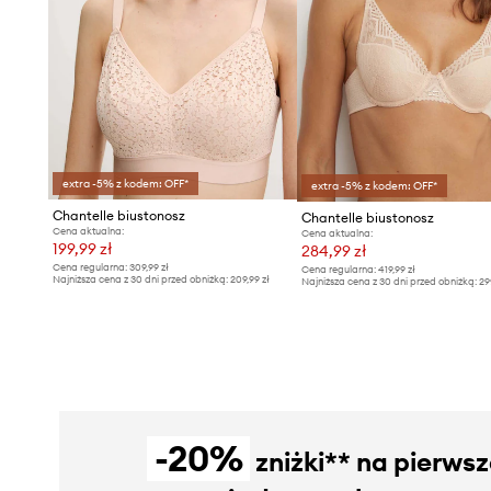
extra -5% z kodem: OFF*
extra -5% z kodem: OFF*
Chantelle biustonosz
Chantelle biustonosz
Cena aktualna:
Cena aktualna:
199,99 zł
284,99 zł
Cena regularna:
309,99 zł
Cena regularna:
419,99 zł
Najniższa cena z 30 dni przed obniżką:
209,99 zł
Najniższa cena z 30 dni przed obniżką:
29
-20%
zniżki** na pierws