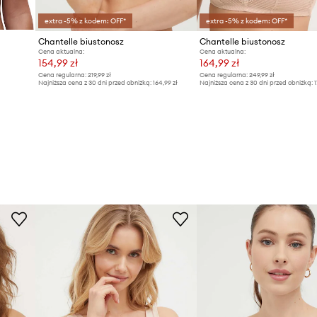
extra -5% z kodem: OFF*
extra -5% z kodem: OFF*
Chantelle biustonosz
Chantelle biustonosz
Cena aktualna:
Cena aktualna:
154,99 zł
164,99 zł
Cena regularna:
219,99 zł
Cena regularna:
249,99 zł
Najniższa cena z 30 dni przed obniżką:
164,99 zł
Najniższa cena z 30 dni przed obniżką:
1