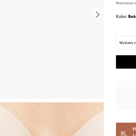
Najniższa c
Kolor:
be
Wybierz 
F
*