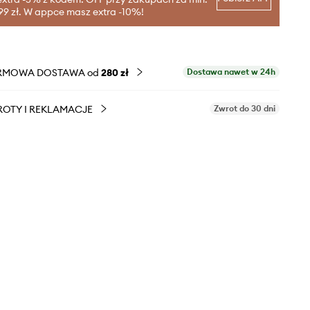
99 zł. W appce masz extra -10%!
RMOWA DOSTAWA od
280 zł
Dostawa nawet w 24h
OTY I REKLAMACJE
Zwrot do 30 dni