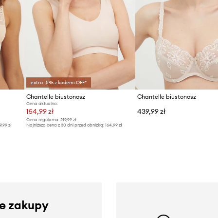
extra -5% z kodem: OFF*
Chantelle biustonosz
Chantelle biustonosz
Cena aktualna:
154,99 zł
439,99 zł
Cena regularna:
219,99 zł
9,99 zł
Najniższa cena z 30 dni przed obniżką:
164,99 zł
ze zakupy