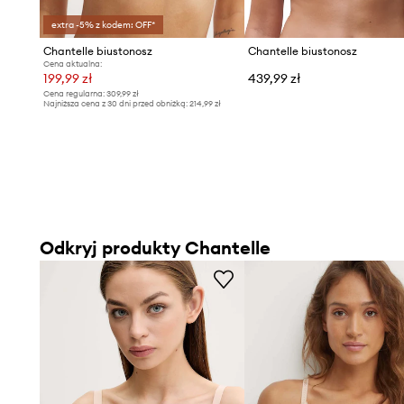
extra -5% z kodem: OFF*
Chantelle biustonosz
Chantelle biustonosz
Cena aktualna:
199,99 zł
439,99 zł
Cena regularna:
309,99 zł
Najniższa cena z 30 dni przed obniżką:
214,99 zł
Odkryj produkty Chantelle