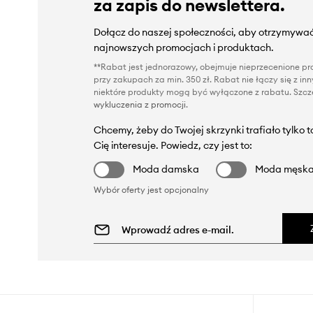
za zapis do newslettera.
Dołącz do naszej społeczności, aby otrzymywać
najnowszych promocjach i produktach.
**Rabat jest jednorazowy, obejmuje nieprzecenione pro
przy zakupach za min. 350 zł. Rabat nie łączy się z i
niektóre produkty mogą być wyłączone z rabatu. Szcze
wykluczenia z promocji
.
Chcemy, żeby do Twojej skrzynki trafiało tylko 
Cię interesuje. Powiedz, czy jest to:
Moda damska
Moda męsk
Wybór oferty jest opcjonalny