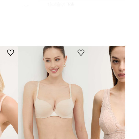
Fiszbiny
:
tak
DANE TECHNICZNE
Usztywnienie miseczki
:
lekkie
usztywnienie