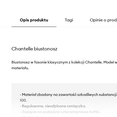
Opis produktu
Tagi
Opinie o prod
Chantelle biustonosz
Biustonosz w fasonie klasycznym z kolekcji Chantelle. Model
materiału.
- Materiał zbadany na zawartość szkodliwych substancj
100.
- Regulowane, nieodpinane ramiączka.
- Zapięcie na podwójne czterostopniowe haftki.