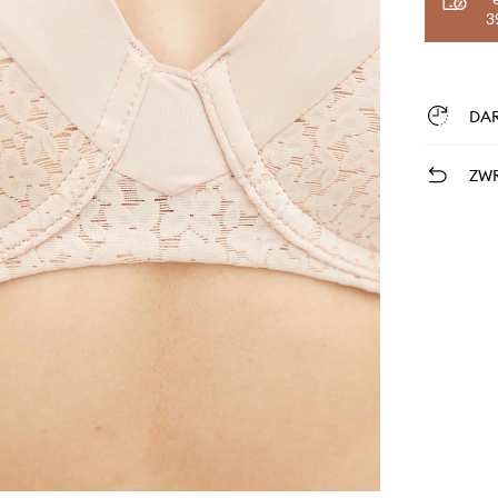
3
DA
ZWR