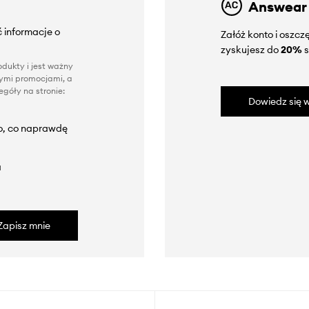
Answear
 informacje o
Załóż konto i oszc
zyskujesz do
20%
s
dukty i jest ważny
nnymi promocjami, a
góły na stronie:
Dowiedz się w
to, co naprawdę
a
Zapisz mnie