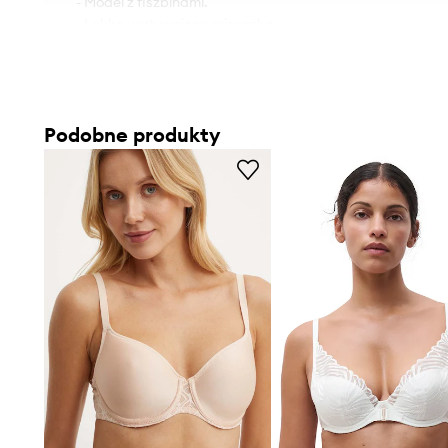
- Model z fiszbinami.
- Lekko usztywniona miseczka.
- Koronkowe wstawki.
Podobne produkty