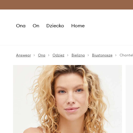
Premium Fashion Benefits >
O
Ona
On
Dziecko
Home
Answear
Ona
Odzież
Bielizna
Biustonosze
Chantel