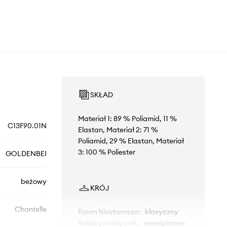
SKŁAD
Materiał 1: 89 % Poliamid, 11 %
C13F90.01N
Elastan, Materiał 2: 71 %
Poliamid, 29 % Elastan, Materiał
3: 100 % Poliester
GOLDENBEI
beżowy
KRÓJ
Chantelle
Fason biustonosza
:
klasyczny
Rodzaj ramiączek
:
nieodpinane