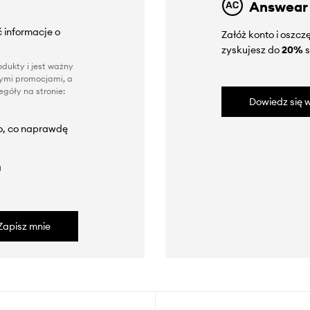
Answear
 informacje o
Załóż konto i oszc
zyskujesz do
20%
s
dukty i jest ważny
nnymi promocjami, a
góły na stronie:
Dowiedz się w
to, co naprawdę
a
Zapisz mnie