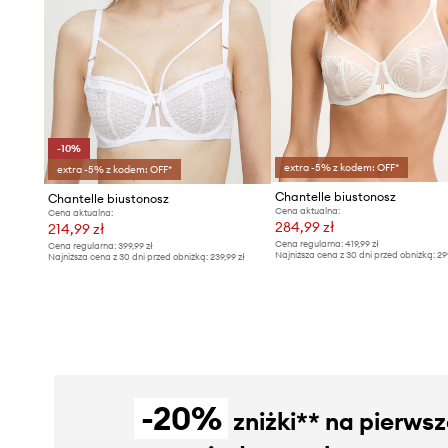
-10%
extra -5% z kodem: OFF*
extra -5% z kodem: OFF*
Chantelle biustonosz
Chantelle biustonosz
Cena aktualna:
Cena aktualna:
284,99 zł
214,99 zł
Cena regularna:
419,99 zł
Cena regularna:
399,99 zł
Najniższa cena z 30 dni przed obniżką:
29
Najniższa cena z 30 dni przed obniżką:
239,99 zł
-20%
zniżki** na pierws