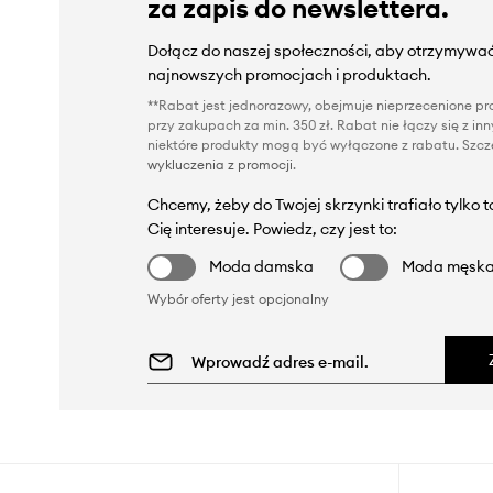
za zapis do newslettera.
Dołącz do naszej społeczności, aby otrzymywać
najnowszych promocjach i produktach.
**Rabat jest jednorazowy, obejmuje nieprzecenione pro
przy zakupach za min. 350 zł. Rabat nie łączy się z i
niektóre produkty mogą być wyłączone z rabatu. Szcze
wykluczenia z promocji
.
Chcemy, żeby do Twojej skrzynki trafiało tylko 
Cię interesuje. Powiedz, czy jest to:
Moda damska
Moda męsk
Wybór oferty jest opcjonalny