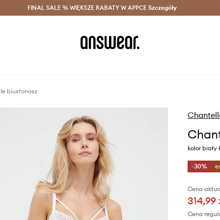
szczędzaj z Answear Club >
FINAL SALE % WIĘKSZE RABATY W APPCE
Dostawa nawet w 24h >
Szczegóły
News
le biustonosz
Chantell
Chant
kolor biały
-30%
e
Cena aktua
314,99 
Cena regul