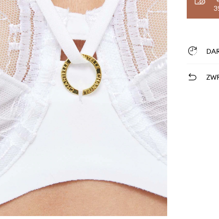
3
DA
ZWR