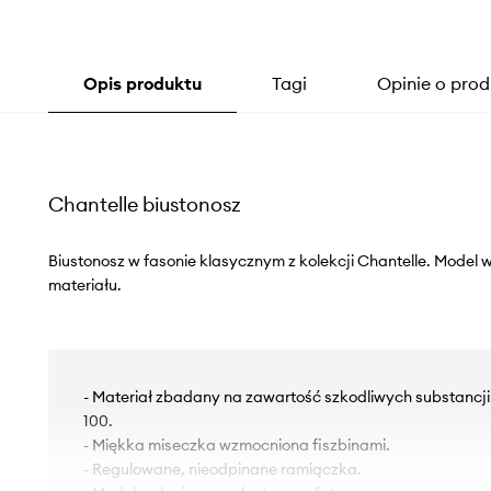
Opis produktu
Tagi
Opinie o prod
Chantelle biustonosz
Biustonosz w fasonie klasycznym z kolekcji Chantelle. Model
materiału.
- Materiał zbadany na zawartość szkodliwych substancj
100.
- Miękka miseczka wzmocniona fiszbinami.
- Regulowane, nieodpinane ramiączka.