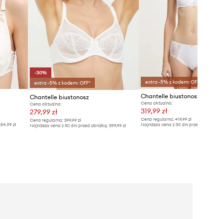
-30%
extra -5% z kodem: OFF*
extra -5% z kodem: OFF*
Chantelle biustonosz
Chantelle biustonosz
Cena aktualna:
Cena aktualna:
319,99 zł
279,99 zł
Cena regularna:
419,99 zł
Cena regularna:
399,99 zł
54,99 zł
Najniższa cena z 30 dni przed obniżką
Najniższa cena z 30 dni przed obniżką:
399,99 zł