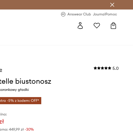
letter >
Regularne nowości >
Answear Club
Journal
Pomoc
5.0
e
elle biustonosz
 koronkowy gładki
xtra -5% z kodem: OFF*
lna:
zł
arna:
449,99 zł
-30%