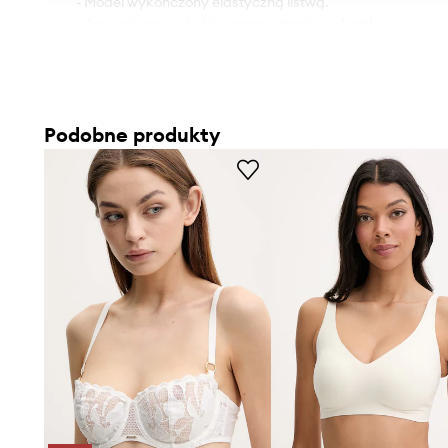
- Model wykończony elastyczną listwą.
- Zapięcie na podwójne czterostopniowe haftki.
- Koronkowe wstawki.
Podobne produkty