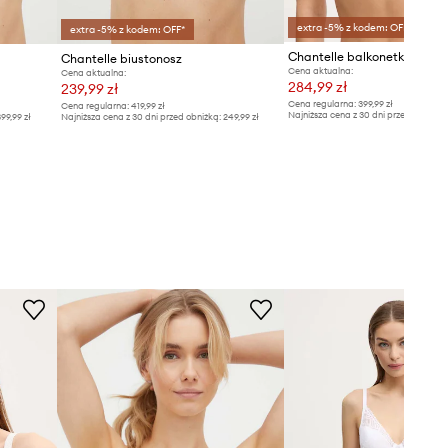
extra -5% z kodem: OFF*
extra -5% z kodem: OFF*
Chantelle balkonetka koro
Chantelle biustonosz
Cena aktualna:
Cena aktualna:
284,99 zł
239,99 zł
Cena regularna:
399,99 zł
Cena regularna:
419,99 zł
Najniższa cena z 30 dni przed obniżką
99,99 zł
Najniższa cena z 30 dni przed obniżką:
249,99 zł