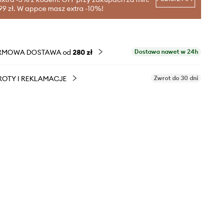
99 zł. W appce masz extra -10%!
RMOWA DOSTAWA od
280 zł
Dostawa nawet w 24h
OTY I REKLAMACJE
Zwrot do 30 dni