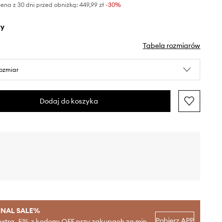
ena z 30 dni przed obniżką:
449,99 zł
 -30%
ły
Tabela rozmiarów
rozmiar
Dodaj do koszyka
INAL SALE%
Pobierz APP
extra -5% z kodem: OFF przy zakupach za min.