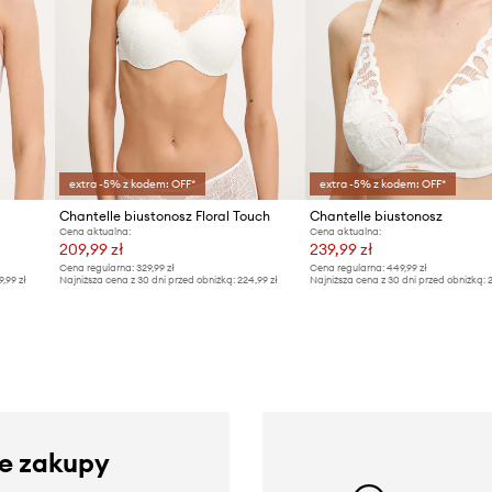
extra -5% z kodem: OFF*
extra -5% z kodem: OFF*
Chantelle biustonosz Floral Touch
Chantelle biustonosz
Cena aktualna:
Cena aktualna:
209,99 zł
239,99 zł
Cena regularna:
329,99 zł
Cena regularna:
449,99 zł
9,99 zł
Najniższa cena z 30 dni przed obniżką:
224,99 zł
Najniższa cena z 30 dni przed obniżką:
2
ze zakupy