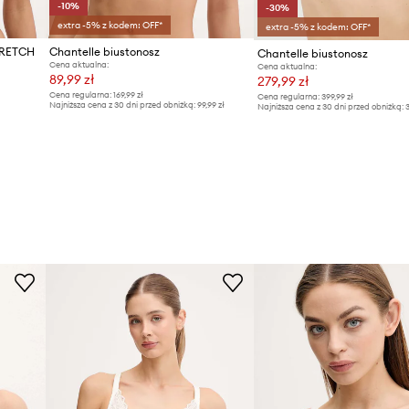
-10%
-30%
extra -5% z kodem: OFF*
extra -5% z kodem: OFF*
TRETCH
Chantelle biustonosz
Chantelle biustonosz
Cena aktualna:
Cena aktualna:
89,99 zł
279,99 zł
Cena regularna:
169,99 zł
Cena regularna:
399,99 zł
Najniższa cena z 30 dni przed obniżką:
99,99 zł
Najniższa cena z 30 dni przed obniżką:
3