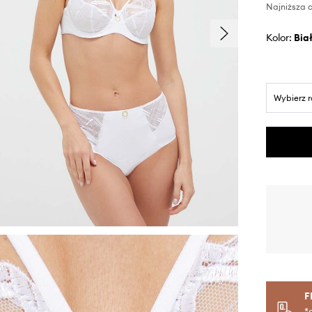
Najniższa c
Kolor:
bia
Wybierz 
F
*