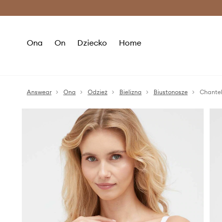
Premium Fashion Benefits >
O
Ona
On
Dziecko
Home
Answear
Ona
Odzież
Bielizna
Biustonosze
Chantel