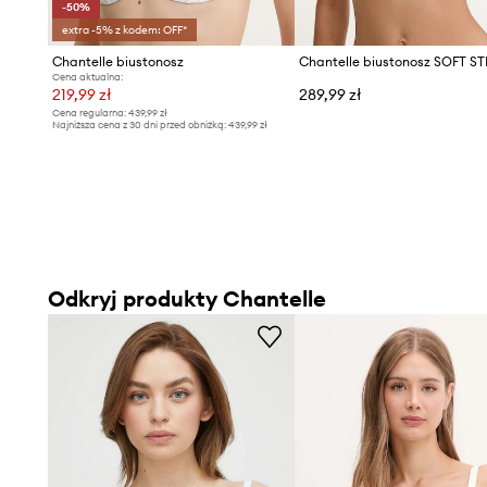
-50%
extra -5% z kodem: OFF*
Chantelle biustonosz
Chantelle biustonosz SOFT S
Cena aktualna:
219,99 zł
289,99 zł
Cena regularna:
439,99 zł
Najniższa cena z 30 dni przed obniżką:
439,99 zł
Odkryj produkty Chantelle