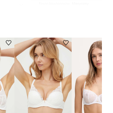
Fason biustonosza
:
klasyczny
Rodzaj ramiączek
:
nieodpinane
Fiszbiny
:
tak
DANE TECHNICZNE
Usztywnienie miseczki
:
bez
usztywnienia