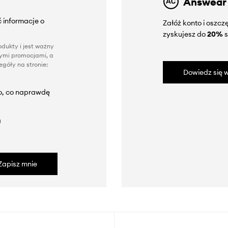
Answear
 informacje o
Załóż konto i oszc
zyskujesz do
20%
s
dukty i jest ważny
nnymi promocjami, a
góły na stronie:
Dowiedz się w
to, co naprawdę
a
Zapisz mnie