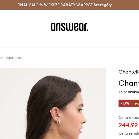
szczędzaj z Answear Club >
FINAL SALE % WIĘKSZE RABATY W APPCE
Dostawa nawet w 24h >
Szczegóły
News
le biustonosz
Chantell
Chant
kolor czer
-10%
ex
Cena aktua
244,99 
Cena regul