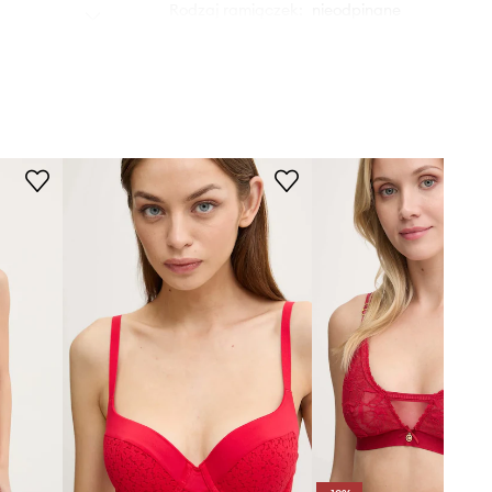
Rodzaj ramiączek
:
nieodpinane
Fiszbiny
:
tak
DANE TECHNICZNE
Usztywnienie miseczki
:
lekkie
usztywnienie