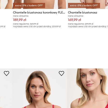
extra -5% z kodem: OFF*
extra -5% z kodem: OFF*
Chantelle biustonosz koronkowy FLEURS
Chantelle biustonosz
Cena aktualna:
Cena aktualna:
189,99 zł
169,99 zł
Cena regularna:
369,99 zł
Cena regularna:
299,99 zł
9,99 zł
Najniższa cena z 30 dni przed obniżką:
209,99 zł
Najniższa cena z 30 dni przed obniżką:
1