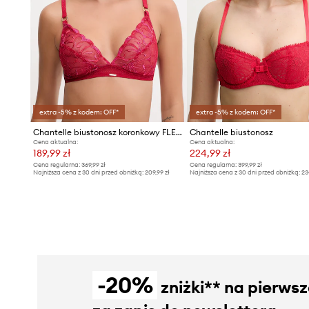
extra -5% z kodem: OFF*
extra -5% z kodem: OFF*
Chantelle biustonosz koronkowy FLEURS
Chantelle biustonosz
Cena aktualna:
Cena aktualna:
189,99 zł
224,99 zł
Cena regularna:
369,99 zł
Cena regularna:
399,99 zł
Najniższa cena z 30 dni przed obniżką:
209,99 zł
Najniższa cena z 30 dni przed obniżką:
23
-20%
zniżki** na pierws