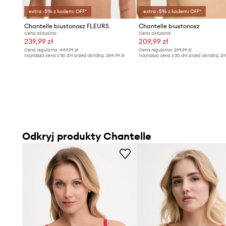
extra -5% z kodem: OFF*
extra -5% z kodem: OFF*
Chantelle biustonosz FLEURS
Chantelle biustonosz
Cena aktualna:
Cena aktualna:
239,99 zł
209,99 zł
Cena regularna:
449,99 zł
Cena regularna:
299,99 zł
Najniższa cena z 30 dni przed obniżką:
254,99 zł
Najniższa cena z 30 dni przed obniżką:
21
Odkryj produkty Chantelle