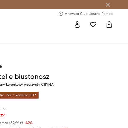
letter >
Regularne nowości >
Answear Club
Journal
Pomoc
e
elle biustonosz
wony koronkowy wzorzysty C11YNA
tra -5% z kodem: OFF*
lna:
zł
arna:
459,99 zł
-46%