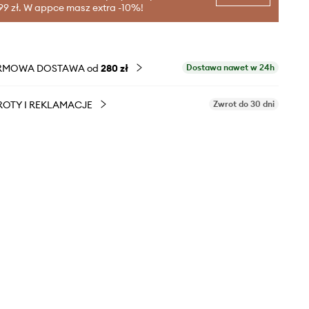
99 zł. W appce masz extra -10%!
RMOWA DOSTAWA od
280 zł
Dostawa nawet w 24h
OTY I REKLAMACJE
Zwrot do 30 dni