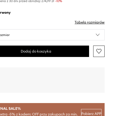
ena z 30 dni przed obniżką:
274,99 zł
 -10%
erwony
Tabela rozmiarów
rozmiar
Dodaj do koszyka
INAL SALE%
Pobierz APP
extra -5% z kodem: OFF przy zakupach za min.