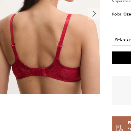
Najniższa c
Kolor:
cz
Wybierz 
F
*