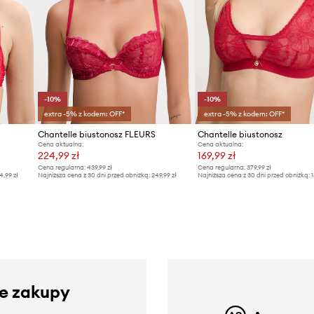
-10%
-10%
extra -5% z kodem: OFF*
extra -5% z kodem: OFF*
Chantelle biustonosz FLEURS
Chantelle biustonosz
Cena aktualna:
Cena aktualna:
224,99 zł
169,99 zł
Cena regularna:
439,99 zł
Cena regularna:
379,99 zł
4,99 zł
Najniższa cena z 30 dni przed obniżką:
249,99 zł
Najniższa cena z 30 dni przed obniżką:
1
ze zakupy