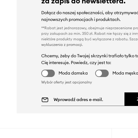
za zapis do newslettera.
Dołącz do naszej społeczności, aby otrzymywać
najnowszych promocjach i produktach.
**Rabat jest jednorazowy, obejmuje nieprzecenione pro
przy zakupach za min. 350 zł. Rabat nie łączy się z i
niektóre produkty mogą być wyłączone z rabatu. Szcze
wykluczenia z promocji
.
Chcemy, żeby do Twojej skrzynki trafiało tylko 
Cię interesuje. Powiedz, czy jest to:
Moda damska
Moda męsk
Wybór oferty jest opcjonalny