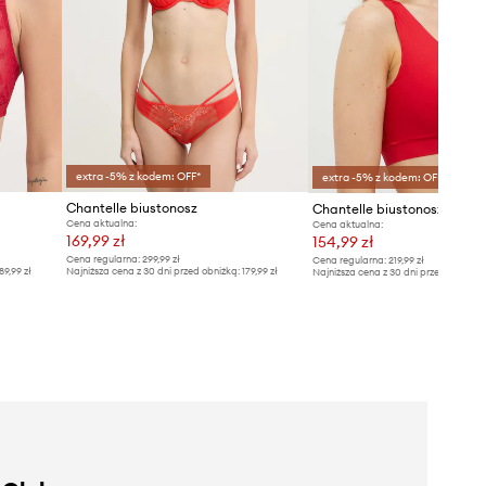
extra -5% z kodem: OFF*
extra -5% z kodem: OFF*
Chantelle biustonosz
Chantelle biustonosz
Cena aktualna:
Cena aktualna:
169,99 zł
154,99 zł
Cena regularna:
299,99 zł
Cena regularna:
219,99 zł
89,99 zł
Najniższa cena z 30 dni przed obniżką:
179,99 zł
Najniższa cena z 30 dni przed obniżką