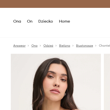
Premium Fashion Benefits >
O
Ona
On
Dziecko
Home
Answear
Ona
Odzież
Bielizna
Biustonosze
Chantel