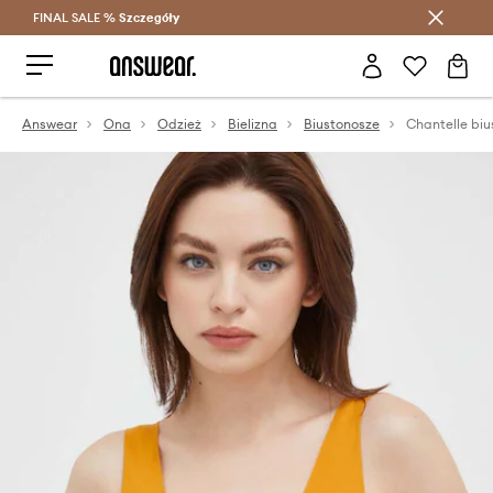
FINAL SALE %
Szczegóły
Oszczędzaj z Answear Club >
Answear
Ona
Odzież
Bielizna
Biustonosze