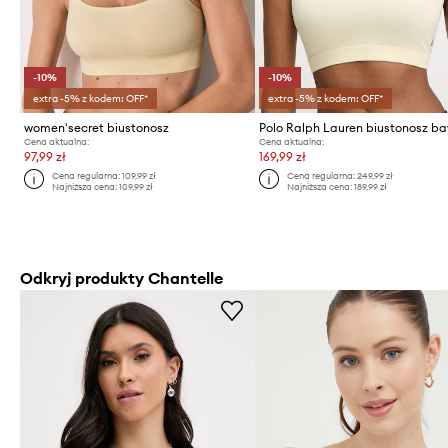
-10%
-10%
extra -5% z kodem: OFF*
extra -5% z kodem: OFF*
women'secret biustonosz
Cena aktualna:
Cena aktualna:
97,99 zł
169,99 zł
Cena regularna:
109,99 zł
Cena regularna:
249,99 zł
Najniższa cena:
109,99 zł
Najniższa cena:
189,99 zł
Odkryj produkty Chantelle