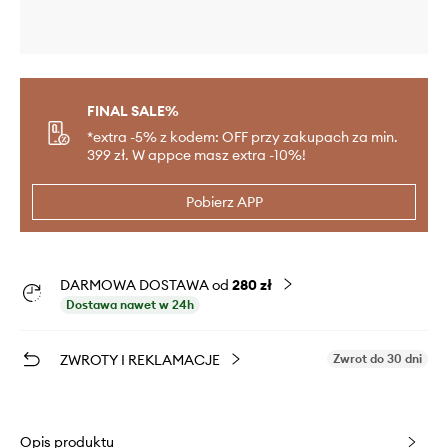
FINAL SALE%
*extra -5% z kodem: OFF przy zakupach za min.
399 zł. W appce masz extra -10%!
Pobierz APP
DARMOWA DOSTAWA od
280 zł
Dostawa nawet w 24h
ZWROTY I REKLAMACJE
Zwrot do 30 dni
Opis produktu