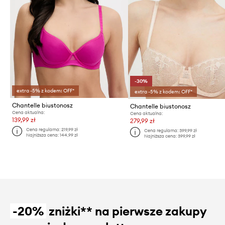
-30%
extra -5% z kodem: OFF*
extra -5% z kodem: OFF*
Chantelle biustonosz
Chantelle biustonosz
Cena aktualna:
Cena aktualna:
139,99 zł
279,99 zł
Cena regularna:
219,99 zł
Cena regularna:
399,99 zł
Najniższa cena:
144,99 zł
Najniższa cena:
399,99 zł
-20%
zniżki** na pierwsze zakupy