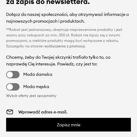
za zapis do newslettera.
Dołącz do naszej społeczności, aby otrzymywać informacje o
najnowszych promocjach i produktach.
**Rabat jest jednorazowy, obejmuje nieprzecenione produkty i jest
ważny przy zakupach za min. 350 zł. Rabat nie łączy się z innymi
promocjami, a niektóre produkty mogą być wyłączone z rabatu.
Szczegóły na stronie:
wykluczenia z promocji
.
Chcemy, żeby do Twojej skrzynki trafiało tylko to, co
naprawdę Cię interesuje. Powiedz, czy jest to:
Moda damska
Moda męska
Wybór oferty jest opcjonalny
Zapisz mnie