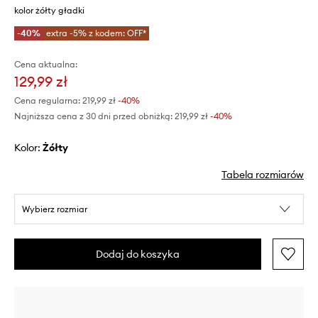
kolor żółty gładki
-40%
extra -5% z kodem: OFF*
Cena aktualna:
129,99 zł
Cena regularna:
219,99 zł
-40%
Najniższa cena z 30 dni przed obniżką:
219,99 zł
 -40%
Kolor:
żółty
Tabela rozmiarów
Wybierz rozmiar
Dodaj do koszyka