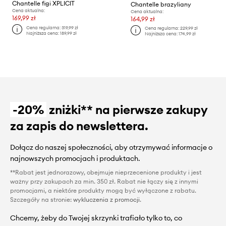
Chantelle figi XPLICIT
Chantelle brazyliany
Cena aktualna:
Cena aktualna:
169,99 zł
164,99 zł
Cena regularna:
319,99 zł
Cena regularna:
229,99 zł
Najniższa cena:
189,99 zł
Najniższa cena:
174,99 zł
-20%
zniżki** na pierwsze zakupy
za zapis do newslettera.
Dołącz do naszej społeczności, aby otrzymywać informacje o
najnowszych promocjach i produktach.
**Rabat jest jednorazowy, obejmuje nieprzecenione produkty i jest
ważny przy zakupach za min. 350 zł. Rabat nie łączy się z innymi
promocjami, a niektóre produkty mogą być wyłączone z rabatu.
Szczegóły na stronie:
wykluczenia z promocji
.
Chcemy, żeby do Twojej skrzynki trafiało tylko to, co