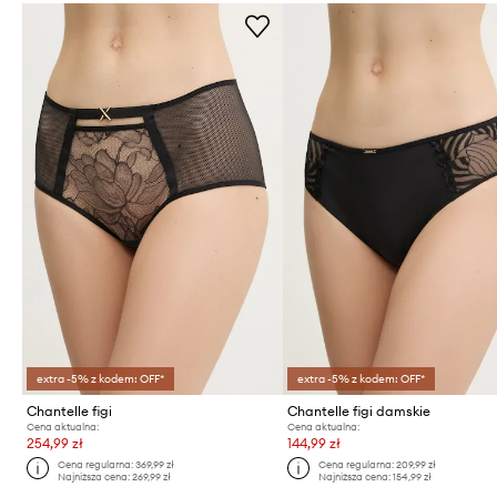
extra -5% z kodem: OFF*
extra -5% z kodem: OFF*
Chantelle figi
Chantelle figi damskie
Cena aktualna:
Cena aktualna:
254,99 zł
144,99 zł
Cena regularna:
369,99 zł
Cena regularna:
209,99 zł
Najniższa cena:
269,99 zł
Najniższa cena:
154,99 zł