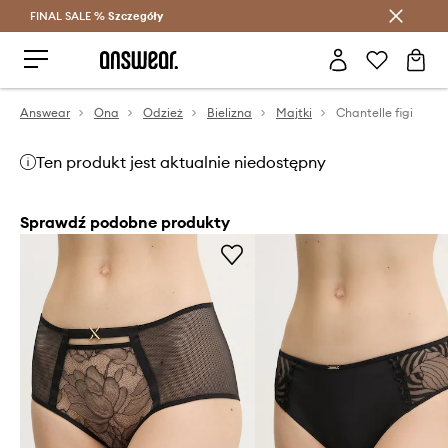
FINAL SALE %
Szczegóły
Oszczędzaj z Answear Club >
Answear
Ona
Odzież
Bielizna
Majtki
Chantelle figi
Ten produkt jest aktualnie niedostępny
Sprawdź podobne produkty