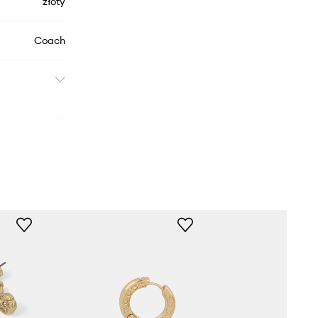
złoty
Coach