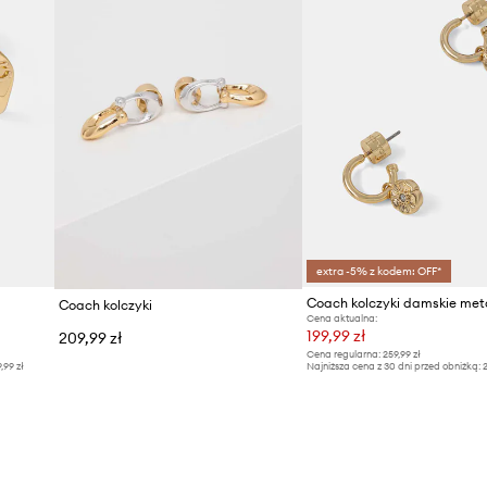
extra -5% z kodem: OFF*
Coach kolczyki damskie met
Coach kolczyki
Cena aktualna:
199,99 zł
209,99 zł
Cena regularna:
259,99 zł
9,99 zł
Najniższa cena z 30 dni przed obniżką:
2