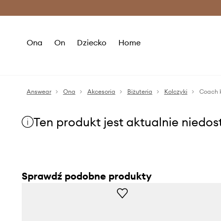
Premium Fashion Benefits >
O
Ona
On
Dziecko
Home
Answear
Ona
Akcesoria
Biżuteria
Kolczyki
Coach k
Ten produkt jest aktualnie niedo
Sprawdź podobne produkty