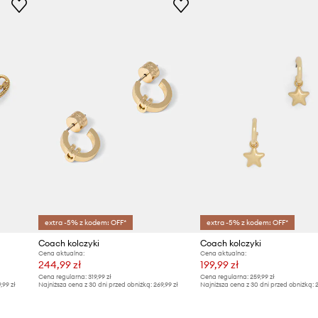
extra -5% z kodem: OFF*
extra -5% z kodem: OFF*
Coach kolczyki
Coach kolczyki
Cena aktualna:
Cena aktualna:
244,99 zł
199,99 zł
Cena regularna:
319,99 zł
Cena regularna:
259,99 zł
9,99 zł
Najniższa cena z 30 dni przed obniżką:
269,99 zł
Najniższa cena z 30 dni przed obniżką:
2