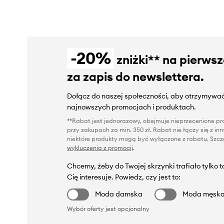
-20%
zniżki** na pierws
za zapis do newslettera.
Dołącz do naszej społeczności, aby otrzymywać
najnowszych promocjach i produktach.
**Rabat jest jednorazowy, obejmuje nieprzecenione pro
przy zakupach za min. 350 zł. Rabat nie łączy się z i
niektóre produkty mogą być wyłączone z rabatu. Szcze
wykluczenia z promocji
.
Chcemy, żeby do Twojej skrzynki trafiało tylko 
Cię interesuje. Powiedz, czy jest to:
Moda damska
Moda męsk
Wybór oferty jest opcjonalny