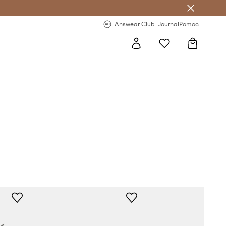
letter >
Regularne nowości >
Answear Club
Journal
Pomoc