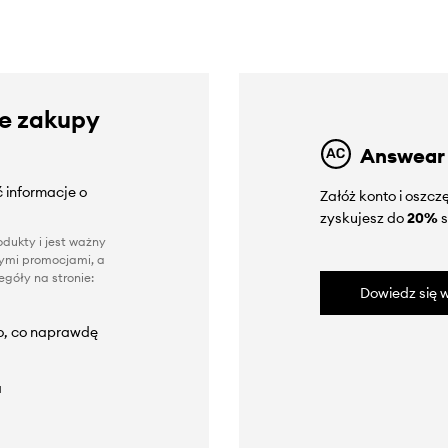
ze zakupy
Answear
 informacje o
Załóż konto i oszc
zyskujesz do
20%
s
dukty i jest ważny
nnymi promocjami, a
góły na stronie:
Dowiedz się w
to, co naprawdę
a