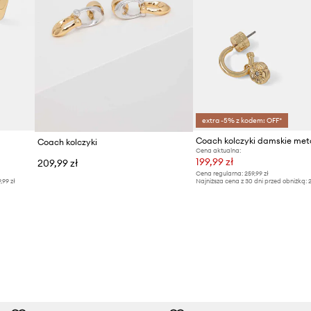
extra -5% z kodem: OFF*
Coach kolczyki damskie met
Coach kolczyki
Cena aktualna:
199,99 zł
209,99 zł
Cena regularna:
259,99 zł
9,99 zł
Najniższa cena z 30 dni przed obniżką:
2