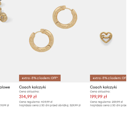
extra -5% z kodem: OFF*
extra -5% z kodem: OFF*
alowe
Coach kolczyki
Coach kolczyki
Cena aktualna:
Cena aktualna:
314,99 zł
199,99 zł
Cena regularna:
409,99 zł
Cena regularna:
259,99 zł
19,99 zł
Najniższa cena z 30 dni przed obniżką:
329,99 zł
Najniższa cena z 30 dni przed obniżką