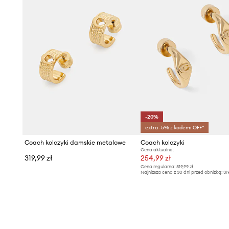
-20%
extra -5% z kodem: OFF*
Coach kolczyki damskie metalowe
Coach kolczyki
Cena aktualna:
319,99 zł
254,99 zł
Cena regularna:
319,99 zł
Najniższa cena z 30 dni przed obniżką:
31