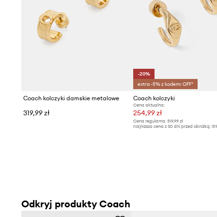
-20%
extra -5% z kodem: OFF*
Coach kolczyki damskie metalowe
Coach kolczyki
Cena aktualna:
319,99 zł
254,99 zł
Cena regularna:
319,99 zł
Najniższa cena z 30 dni przed obniżką:
31
Odkryj produkty Coach