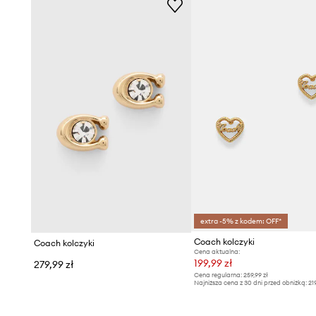
extra -5% z kodem: OFF*
Coach kolczyki
Coach kolczyki
Cena aktualna:
199,99 zł
279,99 zł
Cena regularna:
259,99 zł
Najniższa cena z 30 dni przed obniżką:
21