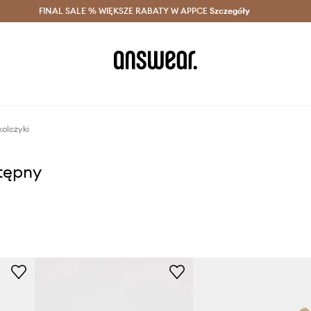
szczędzaj z Answear Club >
FINAL SALE % WIĘKSZE RABATY W APPCE
Dostawa nawet w 24h >
Szczegóły
News
olczyki
stępny