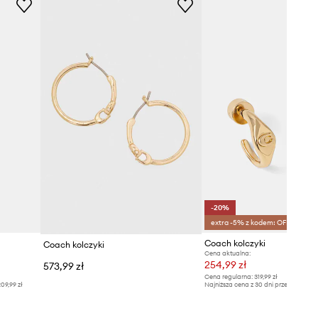
-20%
extra -5% z kodem: OFF*
Coach kolczyki
Coach kolczyki
Cena aktualna:
254,99 zł
573,99 zł
Cena regularna:
319,99 zł
09,99 zł
Najniższa cena z 30 dni przed obniżką