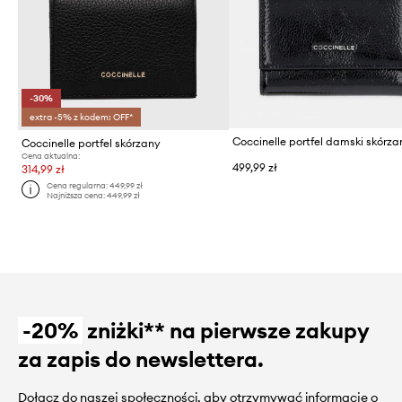
-30%
extra -5% z kodem: OFF*
Coccinelle portfel damski skórza
Coccinelle portfel skórzany
Cena aktualna:
499,99 zł
314,99 zł
Cena regularna:
449,99 zł
Najniższa cena:
449,99 zł
-20%
zniżki** na pierwsze zakupy
za zapis do newslettera.
Dołącz do naszej społeczności, aby otrzymywać informacje o