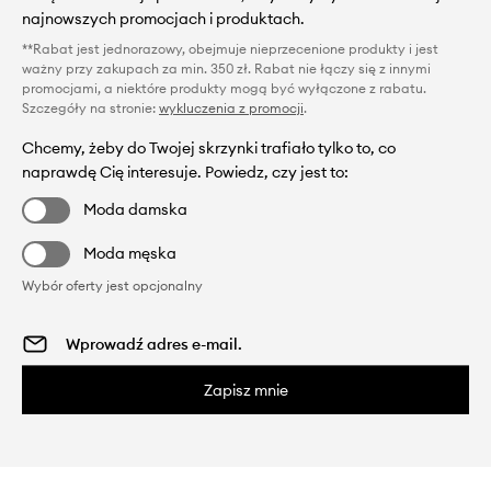
najnowszych promocjach i produktach.
**Rabat jest jednorazowy, obejmuje nieprzecenione produkty i jest
ważny przy zakupach za min. 350 zł. Rabat nie łączy się z innymi
promocjami, a niektóre produkty mogą być wyłączone z rabatu.
Szczegóły na stronie:
wykluczenia z promocji
.
Chcemy, żeby do Twojej skrzynki trafiało tylko to, co
naprawdę Cię interesuje. Powiedz, czy jest to:
Moda damska
Moda męska
Wybór oferty jest opcjonalny
Zapisz mnie