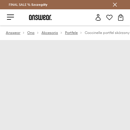
FINAL SALE %
Szczegóły
Oszczędzaj z Answear Club >
Answear
Ona
Akcesoria
Portfele
Coccinelle portfel skórzany