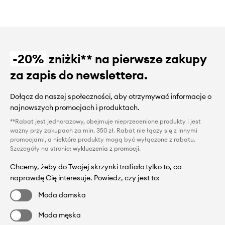
-20%
zniżki** na pierwsze zakupy
za zapis do newslettera.
Dołącz do naszej społeczności, aby otrzymywać informacje o
najnowszych promocjach i produktach.
**Rabat jest jednorazowy, obejmuje nieprzecenione produkty i jest
ważny przy zakupach za min. 350 zł. Rabat nie łączy się z innymi
promocjami, a niektóre produkty mogą być wyłączone z rabatu.
Szczegóły na stronie:
wykluczenia z promocji
.
Chcemy, żeby do Twojej skrzynki trafiało tylko to, co
naprawdę Cię interesuje. Powiedz, czy jest to:
Moda damska
Moda męska