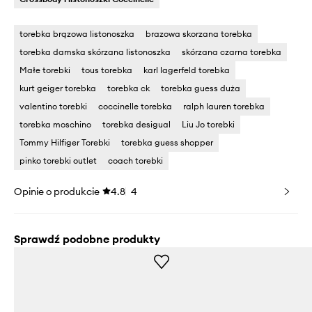
torebka brązowa listonoszka
brazowa skorzana torebka
torebka damska skórzana listonoszka
skórzana czarna torebka
Małe torebki
tous torebka
karl lagerfeld torebka
kurt geiger torebka
torebka ck
torebka guess duża
valentino torebki
coccinelle torebka
ralph lauren torebka
torebka moschino
torebka desigual
Liu Jo torebki
Tommy Hilfiger Torebki
torebka guess shopper
pinko torebki outlet
coach torebki
Opinie o produkcie
4.8
4
Sprawdź podobne produkty