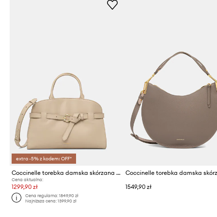
extra -5% z kodem: OFF*
Coccinelle torebka damska skórzana SABINE
Cena aktualna:
1299,90 zł
1549,90 zł
Cena regularna:
1849,90 zł
Najniższa cena:
1399,90 zł