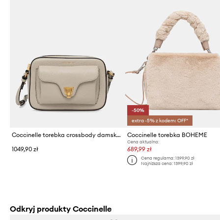
-50%
extra -5% z kodem: OFF*
Coccinelle torebka crossbody damska skórzana
Coccinelle torebka BOHEME
Cena aktualna:
1049,90 zł
689,99 zł
Cena regularna:
1399,90 zł
Najniższa cena:
1399,90 zł
Odkryj produkty Coccinelle