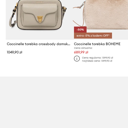
-50%
extra -5% z kodem: OFF*
Coccinelle torebka crossbody damska skórzana
Coccinelle torebka BOHEME
Cena aktualna:
1049,90 zł
689,99 zł
Cena regularna:
1399,90 zł
Najniższa cena:
1399,90 zł