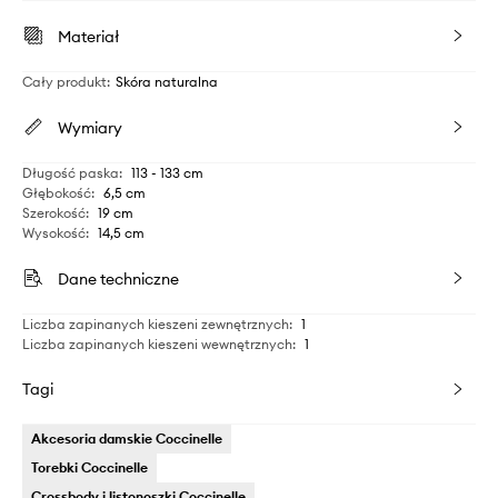
Materiał
Cały produkt
:
Skóra naturalna
Wymiary
Długość paska
:
113 - 133 cm
Głębokość
:
6,5 cm
Szerokość
:
19 cm
Wysokość
:
14,5 cm
Dane techniczne
Liczba zapinanych kieszeni zewnętrznych
:
1
Liczba zapinanych kieszeni wewnętrznych
:
1
Tagi
Akcesoria damskie Coccinelle
Torebki Coccinelle
Crossbody i listonoszki Coccinelle