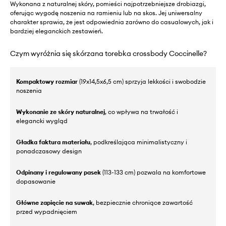
Wykonana z naturalnej skóry, pomieści najpotrzebniejsze drobiazgi,
oferując wygodę noszenia na ramieniu lub na skos. Jej uniwersalny
charakter sprawia, że jest odpowiednia zarówno do casualowych, jak i
bardziej eleganckich zestawień.
Czym wyróżnia się skórzana torebka crossbody Coccinelle?
Kompaktowy rozmiar
(19x14,5x6,5 cm) sprzyja lekkości i swobodzie
noszenia
Wykonanie ze skóry naturalnej
, co wpływa na trwałość i
elegancki wygląd
Gładka faktura materiału
, podkreślająca minimalistyczny i
ponadczasowy design
Odpinany i regulowany pasek
(113-133 cm) pozwala na komfortowe
dopasowanie
Główne zapięcie na suwak
, bezpiecznie chroniące zawartość
przed wypadnięciem