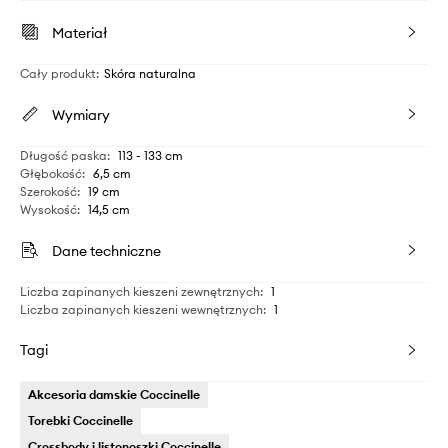
Materiał
Cały produkt
:
Skóra naturalna
Wymiary
Długość paska
:
113 - 133 cm
Głębokość
:
6,5 cm
Szerokość
:
19 cm
Wysokość
:
14,5 cm
Dane techniczne
Liczba zapinanych kieszeni zewnętrznych
:
1
Liczba zapinanych kieszeni wewnętrznych
:
1
Tagi
Akcesoria damskie Coccinelle
Torebki Coccinelle
Crossbody i listonoszki Coccinelle