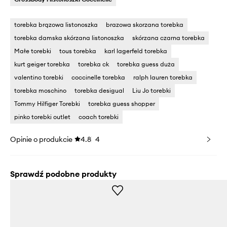
torebka brązowa listonoszka
brazowa skorzana torebka
torebka damska skórzana listonoszka
skórzana czarna torebka
Małe torebki
tous torebka
karl lagerfeld torebka
kurt geiger torebka
torebka ck
torebka guess duża
valentino torebki
coccinelle torebka
ralph lauren torebka
torebka moschino
torebka desigual
Liu Jo torebki
Tommy Hilfiger Torebki
torebka guess shopper
pinko torebki outlet
coach torebki
Opinie o produkcie
4.8
4
Sprawdź podobne produkty