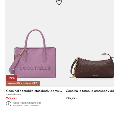
-29%
extra -5% z kodem: OFF*
Coccinelle torebka crossbody damska skórzana
Cena aktualna:
979,99 zł
949,99 zł
Cena regularna:
1399,90 zł
Najniższa cena:
1399,90 zł