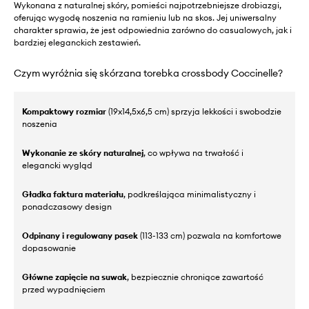
Wykonana z naturalnej skóry, pomieści najpotrzebniejsze drobiazgi,
oferując wygodę noszenia na ramieniu lub na skos. Jej uniwersalny
charakter sprawia, że jest odpowiednia zarówno do casualowych, jak i
bardziej eleganckich zestawień.
Czym wyróżnia się skórzana torebka crossbody Coccinelle?
Kompaktowy rozmiar
(19x14,5x6,5 cm) sprzyja lekkości i swobodzie
noszenia
Wykonanie ze skóry naturalnej
, co wpływa na trwałość i
elegancki wygląd
Gładka faktura materiału
, podkreślająca minimalistyczny i
ponadczasowy design
Odpinany i regulowany pasek
(113-133 cm) pozwala na komfortowe
dopasowanie
Główne zapięcie na suwak
, bezpiecznie chroniące zawartość
przed wypadnięciem