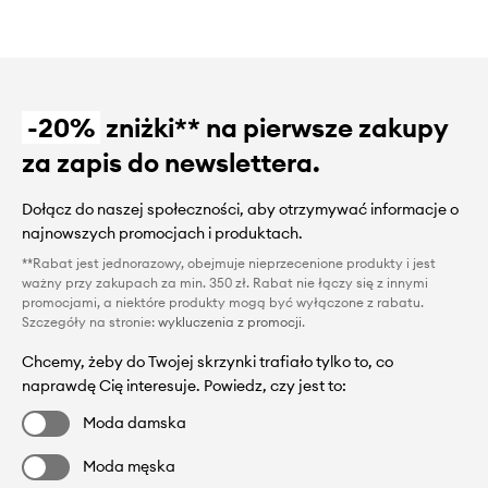
-20%
zniżki** na pierwsze zakupy
za zapis do newslettera.
Dołącz do naszej społeczności, aby otrzymywać informacje o
najnowszych promocjach i produktach.
**Rabat jest jednorazowy, obejmuje nieprzecenione produkty i jest
ważny przy zakupach za min. 350 zł. Rabat nie łączy się z innymi
promocjami, a niektóre produkty mogą być wyłączone z rabatu.
Szczegóły na stronie:
wykluczenia z promocji
.
Chcemy, żeby do Twojej skrzynki trafiało tylko to, co
naprawdę Cię interesuje. Powiedz, czy jest to:
Moda damska
Moda męska