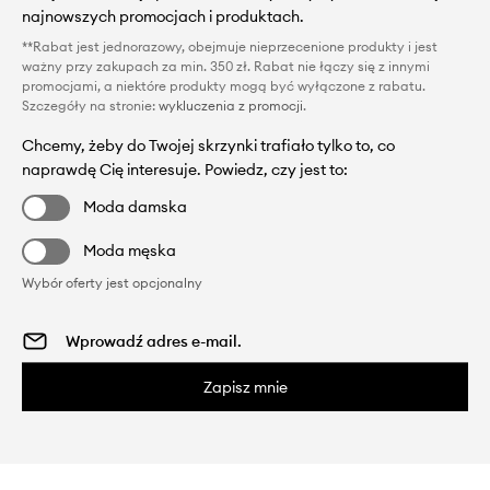
najnowszych promocjach i produktach.
**Rabat jest jednorazowy, obejmuje nieprzecenione produkty i jest
ważny przy zakupach za min. 350 zł. Rabat nie łączy się z innymi
promocjami, a niektóre produkty mogą być wyłączone z rabatu.
Szczegóły na stronie:
wykluczenia z promocji
.
Chcemy, żeby do Twojej skrzynki trafiało tylko to, co
naprawdę Cię interesuje. Powiedz, czy jest to:
Moda damska
Moda męska
Wybór oferty jest opcjonalny
Zapisz mnie