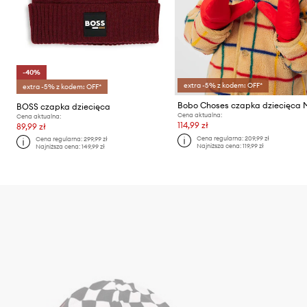
-40%
extra -5% z kodem: OFF*
extra -5% z kodem: OFF*
BOSS czapka dziecięca
Cena aktualna:
Cena aktualna:
114,99 zł
89,99 zł
Cena regularna:
209,99 zł
Cena regularna:
299,99 zł
Najniższa cena:
119,99 zł
Najniższa cena:
149,99 zł