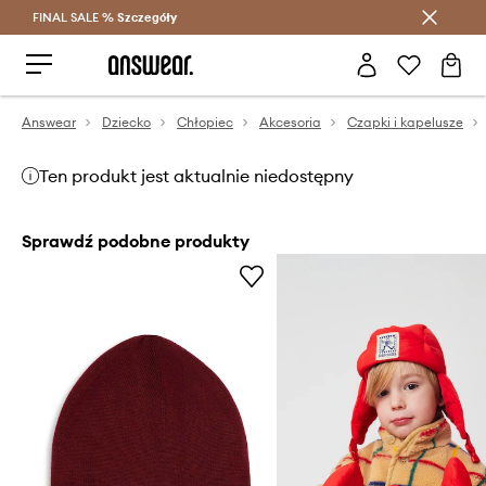
FINAL SALE %
Szczegóły
Oszczędzaj z Answear Club >
Answear
Dziecko
Chłopiec
Akcesoria
Czapki i kapelusze
Ten produkt jest aktualnie niedostępny
Sprawdź podobne produkty