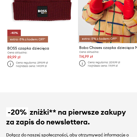
-40%
extra -5% z kodem: OFF*
extra -5% z kodem: OFF*
BOSS czapka dziecięca
Cena aktualna:
Cena aktualna:
114,99 zł
89,99 zł
Cena regularna:
209,99 zł
Cena regularna:
299,99 zł
Najniższa cena:
119,99 zł
Najniższa cena:
149,99 zł
-20%
zniżki** na pierwsze zakupy
za zapis do newslettera.
Dołącz do naszej społeczności, aby otrzymywać informacje o