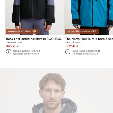
extra -5% z kodem: OFF*
extra -5% z kodem: OFF*
Rossignol kurtka narciarska ROCHRUN
Cena aktualna:
Cena aktualna:
1079,90 zł
1139,90 zł
Cena regularna:
1599,90 zł
Cena regularna:
1699,90 zł
Najniższa cena:
1139,90 zł
Najniższa cena:
1199,90 zł