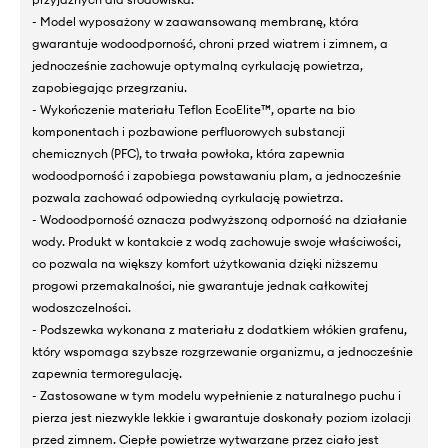
- Model wyposażony w zaawansowaną membranę, która
gwarantuje wodoodporność, chroni przed wiatrem i zimnem, a
jednocześnie zachowuje optymalną cyrkulację powietrza,
zapobiegając przegrzaniu.
- Wykończenie materiału Teflon EcoElite™, oparte na bio
komponentach i pozbawione perfluorowych substancji
chemicznych (PFC), to trwała powłoka, która zapewnia
wodoodporność i zapobiega powstawaniu plam, a jednocześnie
pozwala zachować odpowiedną cyrkulację powietrza.
- Wodoodporność oznacza podwyższoną odporność na działanie
wody. Produkt w kontakcie z wodą zachowuje swoje właściwości,
co pozwala na większy komfort użytkowania dzięki niższemu
progowi przemakalności, nie gwarantuje jednak całkowitej
wodoszczelności.
- Podszewka wykonana z materiału z dodatkiem włókien grafenu,
który wspomaga szybsze rozgrzewanie organizmu, a jednocześnie
zapewnia termoregulację.
- Zastosowane w tym modelu wypełnienie z naturalnego puchu i
pierza jest niezwykle lekkie i gwarantuje doskonały poziom izolacji
przed zimnem. Ciepłe powietrze wytwarzane przez ciało jest