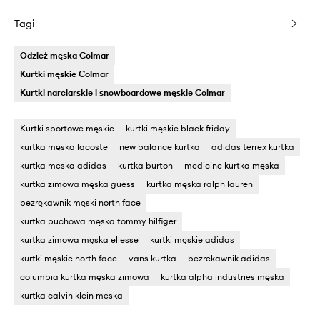
Tagi
Odzież męska Colmar
Kurtki męskie Colmar
Kurtki narciarskie i snowboardowe męskie Colmar
Kurtki sportowe męskie
kurtki męskie black friday
kurtka męska lacoste
new balance kurtka
adidas terrex kurtka
kurtka meska adidas
kurtka burton
medicine kurtka męska
kurtka zimowa męska guess
kurtka męska ralph lauren
bezrękawnik męski north face
kurtka puchowa męska tommy hilfiger
kurtka zimowa męska ellesse
kurtki męskie adidas
kurtki męskie north face
vans kurtka
bezrekawnik adidas
columbia kurtka męska zimowa
kurtka alpha industries męska
kurtka calvin klein meska