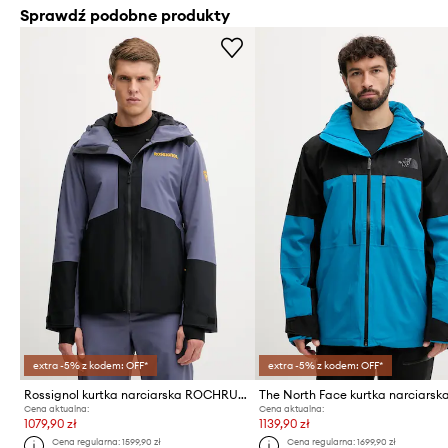
Sprawdź podobne produkty
extra -5% z kodem: OFF*
extra -5% z kodem: OFF*
Rossignol kurtka narciarska ROCHRUN
Cena aktualna:
Cena aktualna:
1079,90 zł
1139,90 zł
Cena regularna:
1599,90 zł
Cena regularna:
1699,90 zł