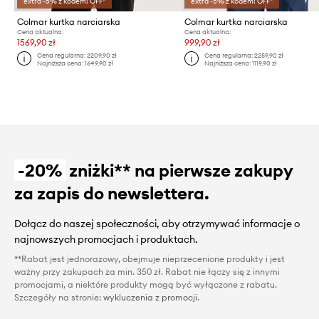
extra -5% z kodem: OFF*
extra -5% z kodem: OFF*
Colmar kurtka narciarska
Colmar kurtka narciarska
Cena aktualna:
Cena aktualna:
1569,90 zł
999,90 zł
Cena regularna:
2209,90 zł
Cena regularna:
2259,90 zł
Najniższa cena:
1649,90 zł
Najniższa cena:
1119,90 zł
-20%
zniżki** na pierwsze zakupy
za zapis do newslettera.
Dołącz do naszej społeczności, aby otrzymywać informacje o
najnowszych promocjach i produktach.
**Rabat jest jednorazowy, obejmuje nieprzecenione produkty i jest
ważny przy zakupach za min. 350 zł. Rabat nie łączy się z innymi
promocjami, a niektóre produkty mogą być wyłączone z rabatu.
Szczegóły na stronie:
wykluczenia z promocji
.