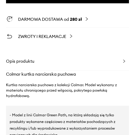
DARMOWA DOSTAWA od
280 zł
ZWROTY I REKLAMACJE
Opis produktu
Colmar kurtka narciarska puchowa
Kurtka narciarska puchowa z kolekcji Colmar. Model wykonany z
materiału chroniącego przed wilgocią, pokrytego powłoką
hydrofobową.
- Model z linii Colmar Green Path, na którą składają się tylko
produkty wykonane częściowo z materiałów pochodzących z
recyklingu i/lub wyprodukowane z wykorzystaniem procesów
przyjaznych dla środowiska.