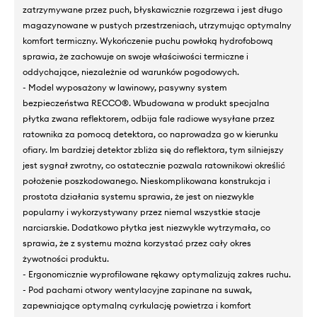
zatrzymywane przez puch, błyskawicznie rozgrzewa i jest długo
magazynowane w pustych przestrzeniach, utrzymując optymalny
komfort termiczny. Wykończenie puchu powłoką hydrofobową
sprawia, że zachowuje on swoje właściwości termiczne i
oddychające, niezależnie od warunków pogodowych.
- Model wyposażony w lawinowy, pasywny system
bezpieczeństwa RECCO®. Wbudowana w produkt specjalna
płytka zwana reflektorem, odbija fale radiowe wysyłane przez
ratownika za pomocą detektora, co naprowadza go w kierunku
ofiary. Im bardziej detektor zbliża się do reflektora, tym silniejszy
jest sygnał zwrotny, co ostatecznie pozwala ratownikowi określić
położenie poszkodowanego. Nieskomplikowana konstrukcja i
prostota działania systemu sprawia, że jest on niezwykle
popularny i wykorzystywany przez niemal wszystkie stacje
narciarskie. Dodatkowo płytka jest niezwykle wytrzymała, co
sprawia, że z systemu można korzystać przez cały okres
żywotności produktu.
- Ergonomicznie wyprofilowane rękawy optymalizują zakres ruchu.
- Pod pachami otwory wentylacyjne zapinane na suwak,
zapewniające optymalną cyrkulację powietrza i komfort