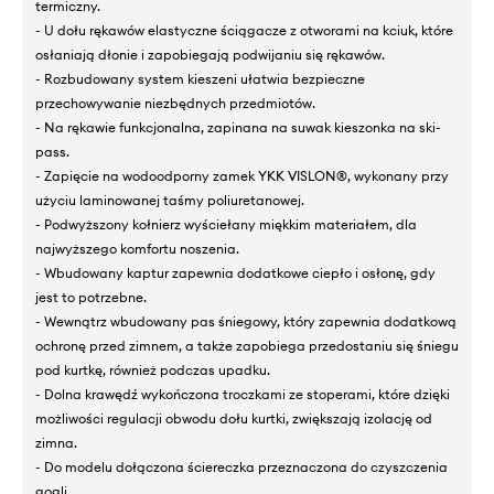
termiczny.
- U dołu rękawów elastyczne ściągacze z otworami na kciuk, które
osłaniają dłonie i zapobiegają podwijaniu się rękawów.
- Rozbudowany system kieszeni ułatwia bezpieczne
przechowywanie niezbędnych przedmiotów.
- Na rękawie funkcjonalna, zapinana na suwak kieszonka na ski-
pass.
- Zapięcie na wodoodporny zamek YKK VISLON®, wykonany przy
użyciu laminowanej taśmy poliuretanowej.
- Podwyższony kołnierz wyściełany miękkim materiałem, dla
najwyższego komfortu noszenia.
- Wbudowany kaptur zapewnia dodatkowe ciepło i osłonę, gdy
jest to potrzebne.
- Wewnątrz wbudowany pas śniegowy, który zapewnia dodatkową
ochronę przed zimnem, a także zapobiega przedostaniu się śniegu
pod kurtkę, również podczas upadku.
- Dolna krawędź wykończona troczkami ze stoperami, które dzięki
możliwości regulacji obwodu dołu kurtki, zwiększają izolację od
zimna.
- Do modelu dołączona ściereczka przeznaczona do czyszczenia
gogli.