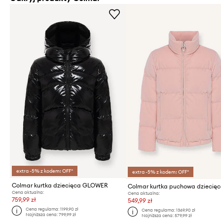
extra -5% z kodem: OFF*
extra -5% z kodem: OFF*
Colmar kurtka dziecięca GLOWER
Cena aktualna:
Cena aktualna:
759,99 zł
549,99 zł
Cena regularna:
1199,90 zł
Cena regularna:
1369,90 zł
Najniższa cena:
799,99 zł
Najniższa cena:
579,99 zł