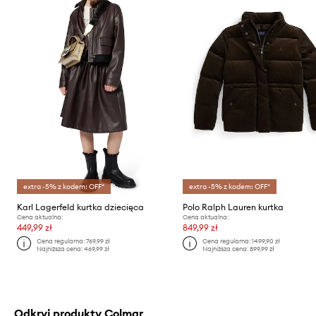
extra -5% z kodem: OFF*
extra -5% z kodem: OFF*
Karl Lagerfeld kurtka dziecięca
Polo Ralph Lauren kurtka
Cena aktualna:
Cena aktualna:
449,99 zł
849,99 zł
Cena regularna:
769,99 zł
Cena regularna:
1499,90 zł
Najniższa cena:
469,99 zł
Najniższa cena:
899,99 zł
Odkryj produkty Colmar