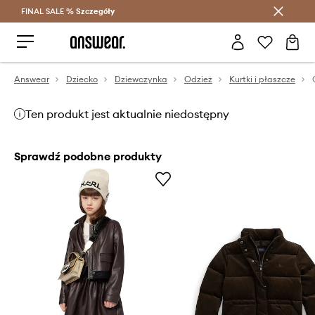
FINAL SALE %
Szczegóły
Oszczędzaj z Answear Club >
Answear
Dziecko
Dziewczynka
Odzież
Kurtki i płaszcze
Ten produkt jest aktualnie niedostępny
Sprawdź podobne produkty