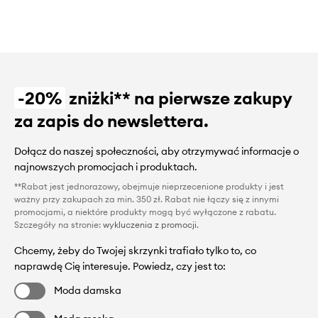
-20%
zniżki** na pierwsze zakupy
za zapis do newslettera.
Dołącz do naszej społeczności, aby otrzymywać informacje o
najnowszych promocjach i produktach.
**Rabat jest jednorazowy, obejmuje nieprzecenione produkty i jest
ważny przy zakupach za min. 350 zł. Rabat nie łączy się z innymi
promocjami, a niektóre produkty mogą być wyłączone z rabatu.
Szczegóły na stronie:
wykluczenia z promocji
.
Chcemy, żeby do Twojej skrzynki trafiało tylko to, co
naprawdę Cię interesuje. Powiedz, czy jest to:
Moda damska