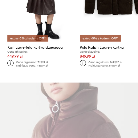
extra -5% z kodem: OFF*
extra -5% z kodem: OFF*
Karl Lagerfeld kurtka dziecięca
Polo Ralph Lauren kurtka
Cena aktualna:
Cena aktualna:
449,99 zł
849,99 zł
Cena regularna:
769,99 zł
Cena regularna:
1499,90 zł
Najniższa cena:
469,99 zł
Najniższa cena:
899,99 zł