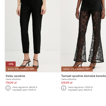
-10%
extra -5% z kodem: OFF*
extra -5% z kodem: OFF*
Sisley spodnie
Twinset spodnie damskie koronk
Cena aktualna:
Cena aktualna:
179,99 zł
519,99 zł
Cena regularna:
359,99 zł
Cena regularna:
799,99 zł
Najniższa cena:
199,99 zł
Najniższa cena:
559,99 zł