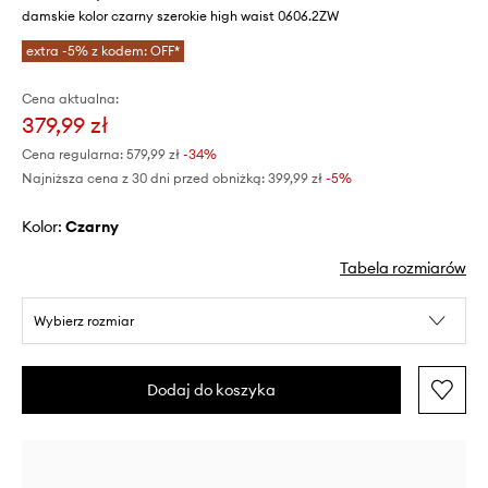
damskie kolor czarny szerokie high waist 0606.2ZW
extra -5% z kodem: OFF*
Cena aktualna:
379,99 zł
Cena regularna:
579,99 zł
-34%
Najniższa cena z 30 dni przed obniżką:
399,99 zł
 -5%
Kolor:
czarny
Tabela rozmiarów
Wybierz rozmiar
Dodaj do koszyka