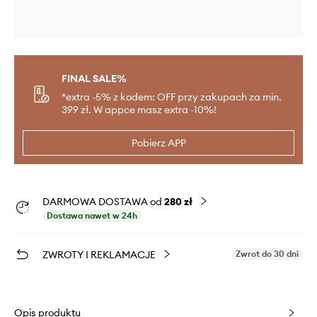
FINAL SALE%
*extra -5% z kodem: OFF przy zakupach za min.
399 zł. W appce masz extra -10%!
Pobierz APP
DARMOWA DOSTAWA od
280 zł
Dostawa nawet w 24h
ZWROTY I REKLAMACJE
Zwrot do 30 dni
Opis produktu