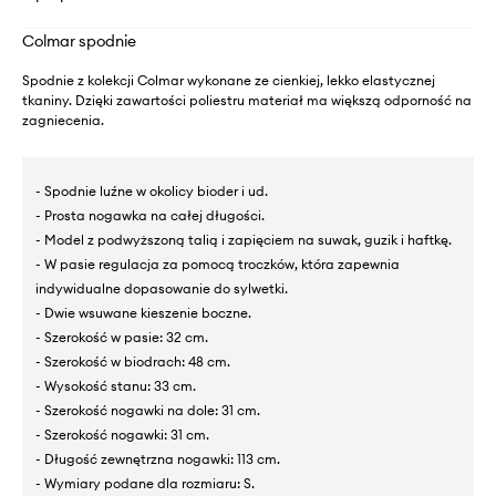
Colmar spodnie
Spodnie z kolekcji Colmar wykonane ze cienkiej, lekko elastycznej
tkaniny. Dzięki zawartości poliestru materiał ma większą odporność na
zagniecenia.
- Spodnie luźne w okolicy bioder i ud.
- Prosta nogawka na całej długości.
- Model z podwyższoną talią i zapięciem na suwak, guzik i haftkę.
- W pasie regulacja za pomocą troczków, która zapewnia
indywidualne dopasowanie do sylwetki.
- Dwie wsuwane kieszenie boczne.
- Szerokość w pasie: 32 cm.
- Szerokość w biodrach: 48 cm.
- Wysokość stanu: 33 cm.
- Szerokość nogawki na dole: 31 cm.
- Szerokość nogawki: 31 cm.
- Długość zewnętrzna nogawki: 113 cm.
- Wymiary podane dla rozmiaru: S.