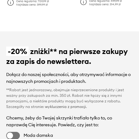
Cena regularna:
499,99 zł
Cena regularna:
709,99 zł
Najniższa cena:
314,99 zł
Najniższa cena:
399,99 zł
-20%
zniżki** na pierwsze zakupy
za zapis do newslettera.
Dołącz do naszej społeczności, aby otrzymywać informacje o
najnowszych promocjach i produktach.
**Rabat jest jednorazowy, obejmuje nieprzecenione produkty i jest
ważny przy zakupach za min. 350 zł. Rabat nie łączy się z innymi
promocjami, a niektóre produkty mogą być wyłączone z rabatu.
Szczegóły na stronie:
wykluczenia z promocji
.
Chcemy, żeby do Twojej skrzynki trafiało tylko to, co
naprawdę Cię interesuje. Powiedz, czy jest to:
Moda damska