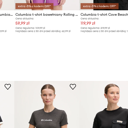
extra -5% z kodem: OFF*
extra -5% z kodem: OFF*
Columbia t-shirt sportowy Columbia Move
Columbia t-shirt bawełniany Rolling Bend
Columbia t-shirt Cove Beac
Cena aktualna:
Cena aktualna:
59,99 zł
119,99 zł
Cena regularna:
109,99 zł
Cena regularna:
219,99 zł
9,99 zł
Najniższa cena z 30 dni przed obniżką:
62,99 zł
Najniższa cena z 30 dni przed obniżką:
1