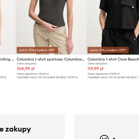
extra -5% z kodem: OFF*
extra -5% z kodem: OFF*
Columbia t-shirt bawełniany Rolling Bend
Columbia t-shirt sportowy Columbia Move
Columbia t-shirt Cove Beac
Cena aktualna:
Cena aktualna:
104,99 zł
119,99 zł
Cena regularna:
129,99 zł
Cena regularna:
219,99 zł
,99 zł
Najniższa cena z 30 dni przed obniżką:
109,99 zł
Najniższa cena z 30 dni przed obniżką:
1
ze zakupy