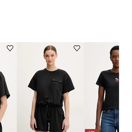
Modelka ze zdjęcia ma 179 cm
Columbia
wzrostu i ma na sobie rozmiar S.
Rozmiarówka standardowa
Zalecamy wybór rozmiaru, jaki nosisz
zazwyczaj.
Tabela rozmiarów