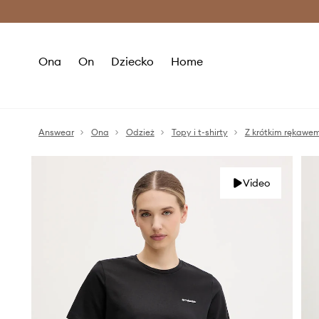
Premium Fashion Benefits >
O
Ona
On
Dziecko
Home
Answear
Ona
Odzież
Topy i t-shirty
Z krótkim rękawe
Video