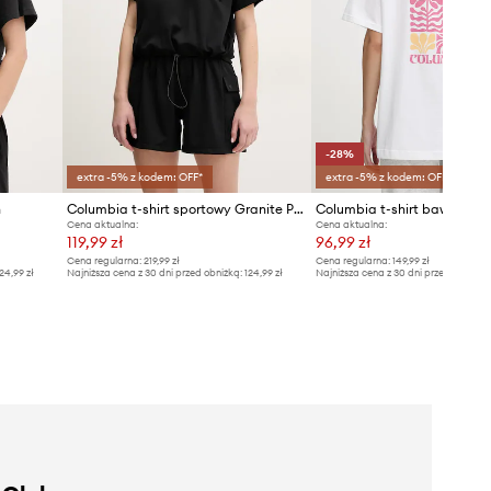
-28%
extra -5% z kodem: OFF*
extra -5% z kodem: OFF*
h
Columbia t-shirt sportowy Granite Point
Cena aktualna:
Cena aktualna:
119,99 zł
96,99 zł
Cena regularna:
219,99 zł
Cena regularna:
149,99 zł
24,99 zł
Najniższa cena z 30 dni przed obniżką:
124,99 zł
Najniższa cena z 30 dni przed obniżką