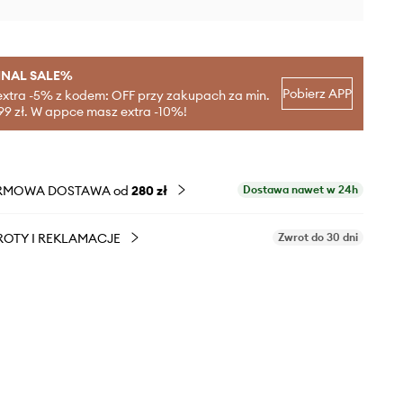
INAL SALE%
Pobierz APP
extra -5% z kodem: OFF przy zakupach za min.
99 zł. W appce masz extra -10%!
RMOWA DOSTAWA od
280 zł
Dostawa nawet w 24h
OTY I REKLAMACJE
Zwrot do 30 dni