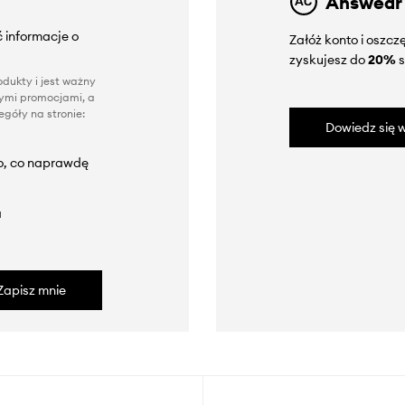
Answear
 informacje o
Załóż konto i oszc
zyskujesz do
20%
s
dukty i jest ważny
nnymi promocjami, a
góły na stronie:
Dowiedz się w
to, co naprawdę
a
Zapisz mnie