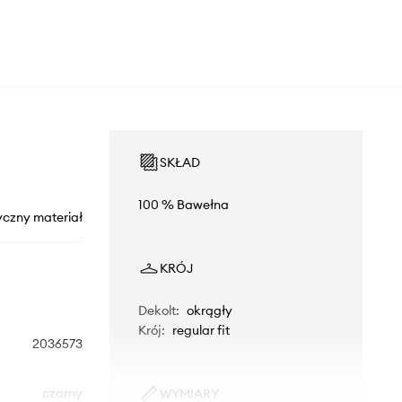
SKŁAD
100 % Bawełna
yczny materiał
KRÓJ
Dekolt
:
okrągły
Krój
:
regular fit
2036573
czarny
WYMIARY