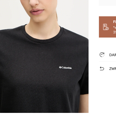
F
*
3
DA
ZWR