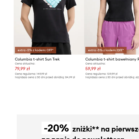
extra -5% z kodem: OFF*
extra -5% z kodem: OFF*
Columbia t-shirt Sun Trek
Cena aktualna:
Cena aktualna:
79,99 zł
59,99 zł
Cena regularna:
149,99 zł
Cena regularna:
109,99 zł
Najniższa cena z 30 dni przed obniżką:
84,99 zł
Najniższa cena z 30 dni przed obniżką:
62
-20%
zniżki** na pierws