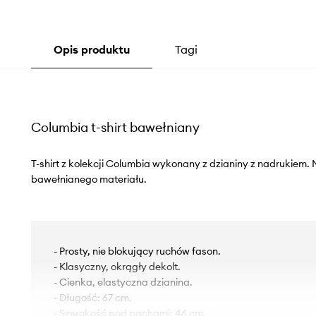
Opis produktu
Tagi
Columbia t-shirt bawełniany
T-shirt z kolekcji Columbia wykonany z dzianiny z nadrukiem.
bawełnianego materiału.
- Prosty, nie blokujący ruchów fason.
- Klasyczny, okrągły dekolt.
- Cienka, elastyczna dzianina.
- Długość: 67 cm.
- Szerokość pod pachami: 46 cm.