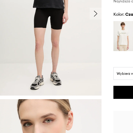
Najniższa c
Kolor:
cz
Wybierz 