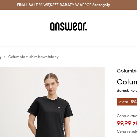
szczędzaj z Answear Club >
FINAL SALE % WIĘKSZE RABATY W APPCE
Dostawa nawet w 24h >
Szczegóły
News
m
Columbia t-shirt bawełniany
Columbi
Colum
damski kolo
extra -5%
Cena aktua
99,99 z
Cena regul