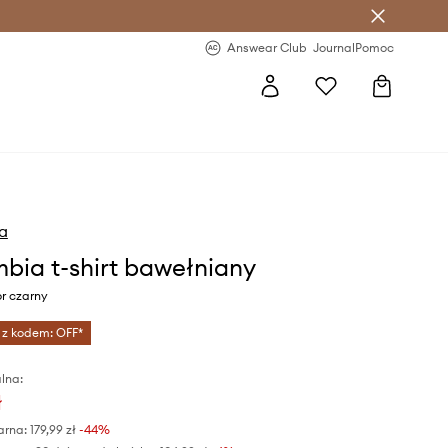
letter >
Regularne nowości >
Answear Club
Journal
Pomoc
a
bia t-shirt bawełniany
r czarny
 z kodem: OFF*
lna:
ł
arna:
179,99 zł
-44%