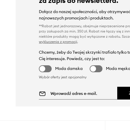
za zapis do newslettera.
Dołącz do naszej społeczności, aby otrzymywać
najnowszych promocjach i produktach.
**Rabat jest jednorazowy, obejmuje nieprzecenione pro
przy zakupach za min. 350 zł. Rabat nie łączy się z i
niektóre produkty mogą być wyłączone z rabatu. Szcze
wykluczenia z promocji
.
Chcemy, żeby do Twojej skrzynki trafiało tylko 
Cię interesuje. Powiedz, czy jest to:
Moda damska
Moda męsk
Wybór oferty jest opcjonalny