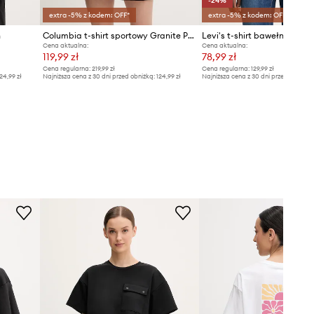
-24%
extra -5% z kodem: OFF*
extra -5% z kodem: OFF*
h
Columbia t-shirt sportowy Granite Point
Cena aktualna:
Cena aktualna:
119,99 zł
78,99 zł
Cena regularna:
219,99 zł
Cena regularna:
129,99 zł
24,99 zł
Najniższa cena z 30 dni przed obniżką:
124,99 zł
Najniższa cena z 30 dni przed obniżką