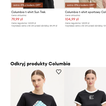
extra -5% z kodem: OFF*
extra -5% z kodem: OFF*
Columbia t-shirt Sun Trek
Cena aktualna:
Cena aktualna:
79,99 zł
104,99 zł
Cena regularna:
149,99 zł
Cena regularna:
129,99 zł
Najniższa cena z 30 dni przed obniżką:
84,99 zł
Najniższa cena z 30 dni przed obniżką:
10
Odkryj produkty Columbia