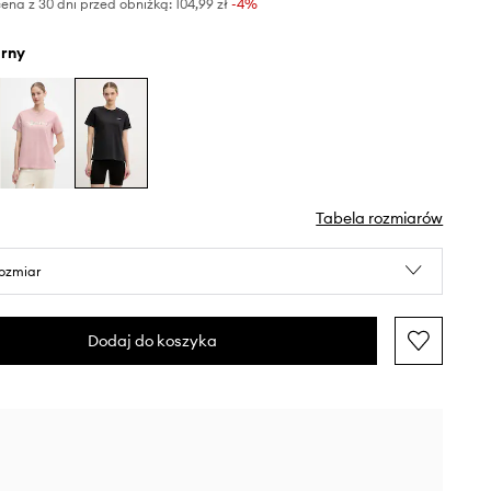
ena z 30 dni przed obniżką:
104,99 zł
 -4%
arny
Tabela rozmiarów
rozmiar
Dodaj do koszyka