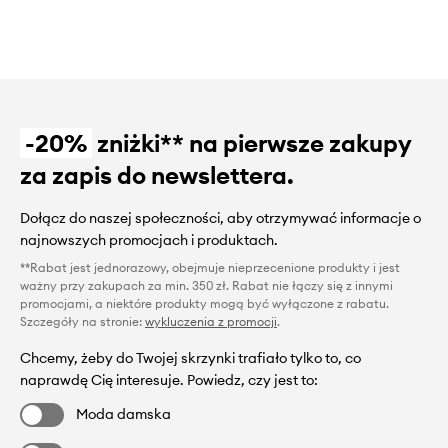
-20%
zniżki** na pierwsze zakupy
za zapis do newslettera.
Dołącz do naszej społeczności, aby otrzymywać informacje o
najnowszych promocjach i produktach.
**Rabat jest jednorazowy, obejmuje nieprzecenione produkty i jest
ważny przy zakupach za min. 350 zł. Rabat nie łączy się z innymi
promocjami, a niektóre produkty mogą być wyłączone z rabatu.
Szczegóły na stronie:
wykluczenia z promocji
.
Chcemy, żeby do Twojej skrzynki trafiało tylko to, co
naprawdę Cię interesuje. Powiedz, czy jest to:
Moda damska