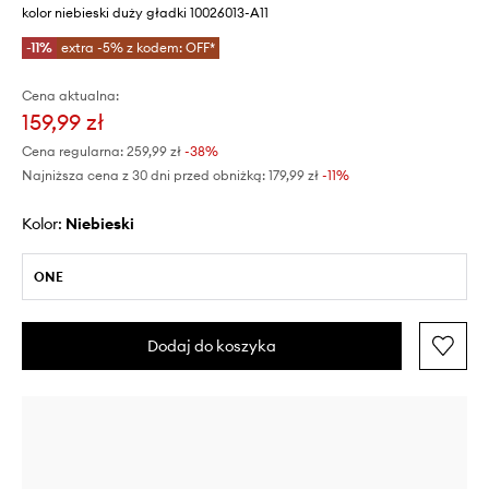
kolor niebieski duży gładki 10026013-A11
-11%
extra -5% z kodem: OFF*
Cena aktualna:
159,99 zł
Cena regularna:
259,99 zł
-38%
Najniższa cena z 30 dni przed obniżką:
179,99 zł
 -11%
Kolor:
niebieski
ONE
Dodaj do koszyka