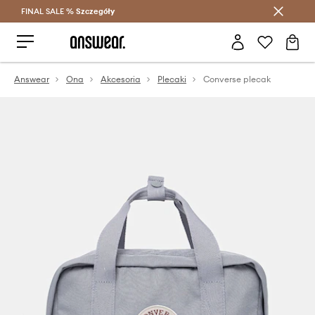
FINAL SALE %
Szczegóły
Oszczędzaj z Answear Club >
Answear
Ona
Akcesoria
Plecaki
Converse plecak