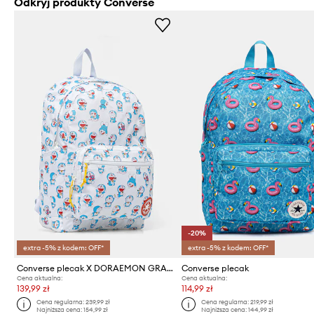
Odkryj produkty Converse
-20%
extra -5% z kodem: OFF*
extra -5% z kodem: OFF*
Converse plecak X DORAEMON GRAPHIC
Converse plecak
Cena aktualna:
Cena aktualna:
139,99 zł
114,99 zł
Cena regularna:
239,99 zł
Cena regularna:
219,99 zł
Najniższa cena:
154,99 zł
Najniższa cena:
144,99 zł