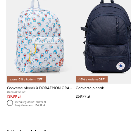
extra -5% z kodem: OFF*
-15% z kodem: OFF*
Converse plecak X DORAEMON GRAPHIC
Converse plecak
Cena aktualna:
139,99 zł
259,99 zł
Cena regularna:
239,99 zł
Najniższa cena:
154,99 zł