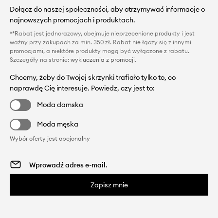
Dołącz do naszej społeczności, aby otrzymywać informacje o
najnowszych promocjach i produktach.
**Rabat jest jednorazowy, obejmuje nieprzecenione produkty i jest
ważny przy zakupach za min. 350 zł. Rabat nie łączy się z innymi
promocjami, a niektóre produkty mogą być wyłączone z rabatu.
Szczegóły na stronie:
wykluczenia z promocji
.
Chcemy, żeby do Twojej skrzynki trafiało tylko to, co
naprawdę Cię interesuje. Powiedz, czy jest to:
Moda damska
Moda męska
Wybór oferty jest opcjonalny
Zapisz mnie