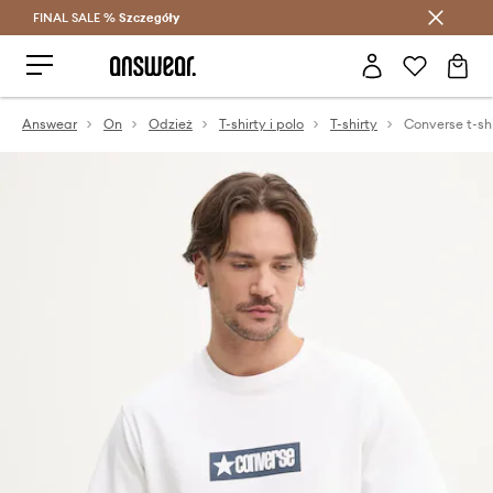
FINAL SALE %
Szczegóły
Oszczędzaj z Answear Club >
Answear
On
Odzież
T-shirty i polo
T-shirty
Converse t-sh