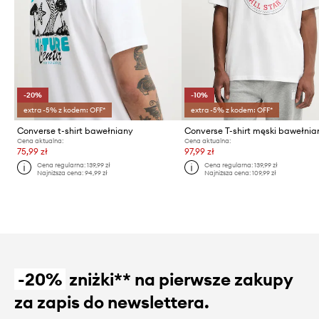
-20%
-10%
extra -5% z kodem: OFF*
extra -5% z kodem: OFF*
Converse t-shirt bawełniany
Converse T-shirt męski bawełnia
Cena aktualna:
Cena aktualna:
75,99 zł
97,99 zł
Cena regularna:
139,99 zł
Cena regularna:
139,99 zł
Najniższa cena:
94,99 zł
Najniższa cena:
109,99 zł
-20%
zniżki** na pierwsze zakupy
za zapis do newslettera.