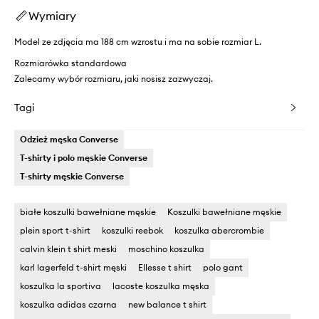
Wymiary
Model ze zdjęcia ma 188 cm wzrostu i ma na sobie rozmiar L.
Rozmiarówka standardowa
Zalecamy wybór rozmiaru, jaki nosisz zazwyczaj.
Tagi
Odzież męska Converse
T-shirty i polo męskie Converse
T-shirty męskie Converse
białe koszulki bawełniane męskie
Koszulki bawełniane męskie
plein sport t-shirt
koszulki reebok
koszulka abercrombie
calvin klein t shirt meski
moschino koszulka
karl lagerfeld t-shirt męski
Ellesse t shirt
polo gant
koszulka la sportiva
lacoste koszulka męska
koszulka adidas czarna
new balance t shirt