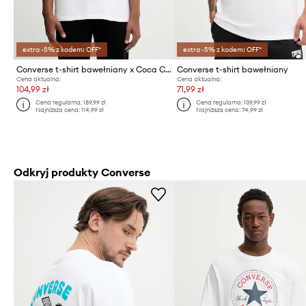
extra -5% z kodem: OFF*
extra -5% z kodem: OFF*
Converse t-shirt bawełniany x Coca Cola
Converse t-shirt bawełniany
Cena aktualna:
Cena aktualna:
104,99 zł
71,99 zł
Cena regularna:
189,99 zł
Cena regularna:
139,99 zł
Najniższa cena:
114,99 zł
Najniższa cena:
74,99 zł
Odkryj produkty Converse