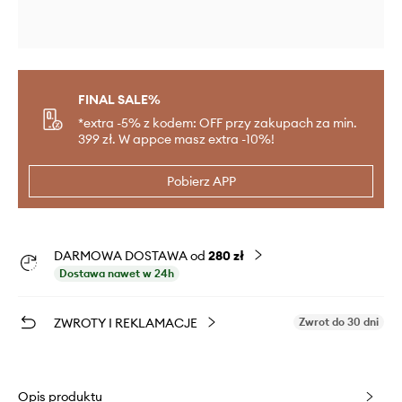
FINAL SALE%
*extra -5% z kodem: OFF przy zakupach za min.
399 zł. W appce masz extra -10%!
Pobierz APP
DARMOWA DOSTAWA od
280 zł
Dostawa nawet w 24h
ZWROTY I REKLAMACJE
Zwrot do 30 dni
Opis produktu