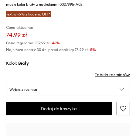
męski kolor biały z nadrukiem 10027995-A02
extra -5% z kodem: OFF*
Cena aktualna:
74,99 zł
Cena regularna:
139,99 zł
-46%
Najniższa cena z 30 dni przed obniżką:
78,99 zł
 -5%
Kolor:
biały
Tabela rozmiarów
Wybierz rozmiar
Dodaj do koszyka