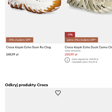
-17%
-15% z kodem: OFF*
extra -5% z kodem: OFF*
Crocs klapki Echo Gum Ro Clog
Crocs klapki Echo Duck Camo Cl
Cena aktualna:
349,99 zł
259,99 zł
Cena regularna:
349,99 zł
Najniższa cena:
314,99 zł
Odkryj produkty Crocs