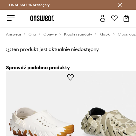
FINAL SALE %
Szczegóły
Oszczędzaj z Answear Club >
Answear
Ona
Obuwie
Klapki i sandały
Klapki
Crocs klap
Ten produkt jest aktualnie niedostępny
Sprawdź podobne produkty