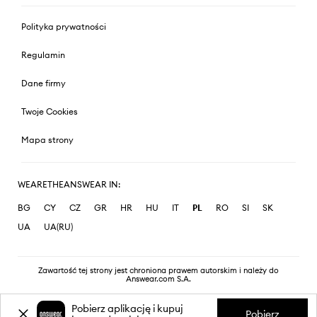
Polityka prywatności
Regulamin
Dane firmy
Twoje Cookies
Mapa strony
WEARETHEANSWEAR IN:
BG
CY
CZ
GR
HR
HU
IT
PL
RO
SI
SK
UA
UA(RU)
Zawartość tej strony jest chroniona prawem autorskim i należy do
Answear.com S.A.
Pobierz aplikację i kupuj
Pobierz