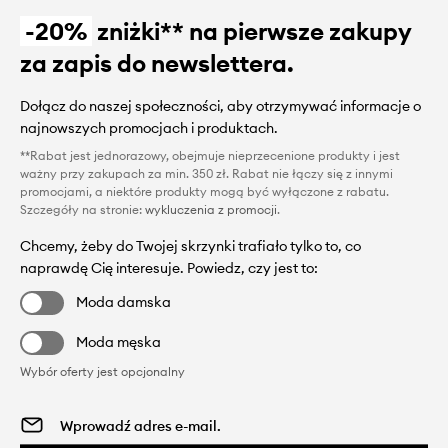
-20%
zniżki** na pierwsze zakupy
za zapis do newslettera.
Dołącz do naszej społeczności, aby otrzymywać informacje o
najnowszych promocjach i produktach.
**Rabat jest jednorazowy, obejmuje nieprzecenione produkty i jest
ważny przy zakupach za min. 350 zł. Rabat nie łączy się z innymi
promocjami, a niektóre produkty mogą być wyłączone z rabatu.
Szczegóły na stronie:
wykluczenia z promocji
.
Chcemy, żeby do Twojej skrzynki trafiało tylko to, co
naprawdę Cię interesuje. Powiedz, czy jest to:
Moda damska
Moda męska
Wybór oferty jest opcjonalny