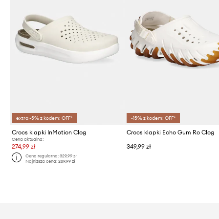
extra -5% z kodem: OFF*
-15% z kodem: OFF*
Crocs klapki InMotion Clog
Crocs klapki Echo Gum Ro Clog
Cena aktualna:
274,99 zł
349,99 zł
Cena regularna:
329,99 zł
Najniższa cena:
289,99 zł