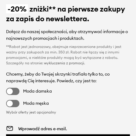
-20%
zniżki** na pierwsze zakupy
za zapis do newslettera.
Dołącz do naszej społeczności, aby otrzymywać informacje o
najnowszych promocjach i produktach.
**Rabat jest jednorazowy, obejmuje nieprzecenione produkty i jest
ważny przy zakupach za min. 350 zł. Rabat nie łączy się z innymi
promocjami, a niektóre produkty mogą być wyłączone z rabatu.
Szczegóły na stronie:
wykluczenia z promocji
.
Chcemy, żeby do Twojej skrzynki trafiało tylko to, co
naprawdę Cię interesuje. Powiedz, czy jest to:
Moda damska
Moda męska
Wybór oferty jest opcjonalny