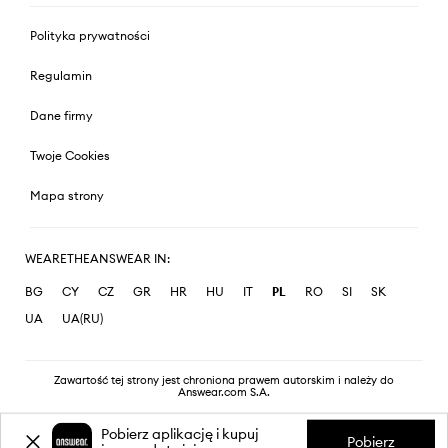
Polityka prywatności
Regulamin
Dane firmy
Twoje Cookies
Mapa strony
WEARETHEANSWEAR IN:
BG
CY
CZ
GR
HR
HU
IT
PL
RO
SI
SK
UA
UA(RU)
Zawartość tej strony jest chroniona prawem autorskim i należy do
Answear.com S.A.
Pobierz aplikację i kupuj
Pobierz