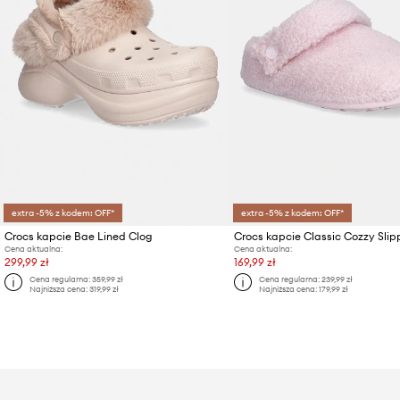
extra -5% z kodem: OFF*
extra -5% z kodem: OFF*
Crocs kapcie Bae Lined Clog
Crocs kapcie Classic Cozzy Slip
Cena aktualna:
Cena aktualna:
299,99 zł
169,99 zł
Cena regularna:
359,99 zł
Cena regularna:
239,99 zł
Najniższa cena:
319,99 zł
Najniższa cena:
179,99 zł