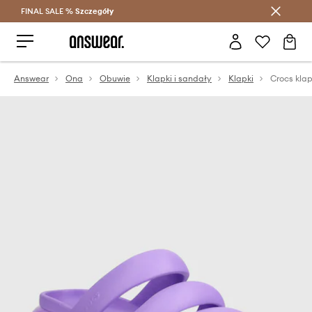
FINAL SALE %
Szczegóły
Oszczędzaj z Answear Club >
Answear
Ona
Obuwie
Klapki i sandały
Klapki