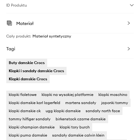
ID Produktu
Materiał
Cały produkt
:
Materiał syntetyczny
Tagi
Buty damskie Crocs
Klapki i sandały damskie Crocs
Klapki damskie Crocs
klapki fioletowe
klapki na wysokiej platformie
klapki moschino
klapki damskie karl lagerfeld
martens sandały
japonki tommy
klapki damskie ck
ugg klapki damskie
sandały north face
tommy hilfiger sandały
birkenstock czarne damskie
klapki champion damskie
klapki tory burch
klapki puma damskie
sandały damskie calvin klein