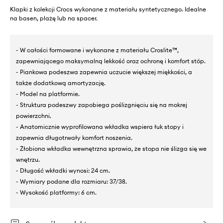
Klapki z kolekcji Crocs wykonane z materiału syntetycznego. Idealne
na basen, plażę lub na spacer.
- W całości formowane i wykonane z materiału Croslite™,
zapewniającego maksymalną lekkość oraz ochronę i komfort stóp.
- Piankowa podeszwa zapewnia uczucie większej miękkości, a
także dodatkową amortyzację.
- Model na platformie.
- Struktura podeszwy zapobiega poślizgnięciu się na mokrej
powierzchni.
- Anatomicznie wyprofilowana wkładka wspiera łuk stopy i
zapewnia długotrwały komfort noszenia.
- Żłobiona wkładka wewnętrzna sprawia, że stopa nie ślizga się we
wnętrzu.
- Długość wkładki wynosi: 24 cm.
- Wymiary podane dla rozmiaru: 37/38.
- Wysokość platformy: 6 cm.