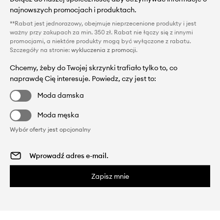
najnowszych promocjach i produktach.
**Rabat jest jednorazowy, obejmuje nieprzecenione produkty i jest
ważny przy zakupach za min. 350 zł. Rabat nie łączy się z innymi
promocjami, a niektóre produkty mogą być wyłączone z rabatu.
Szczegóły na stronie:
wykluczenia z promocji
.
Chcemy, żeby do Twojej skrzynki trafiało tylko to, co
naprawdę Cię interesuje. Powiedz, czy jest to:
Moda damska
Moda męska
Wybór oferty jest opcjonalny
Zapisz mnie