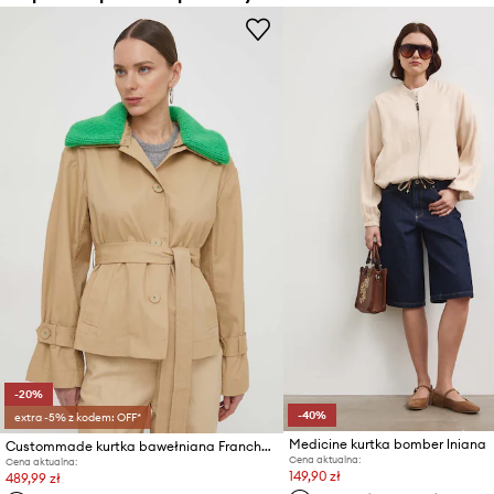
-20%
-40%
extra -5% z kodem: OFF*
Medicine kurtka bomber lniana
Custommade kurtka bawełniana Francheska
Cena aktualna:
Cena aktualna:
149,90 zł
489,99 zł