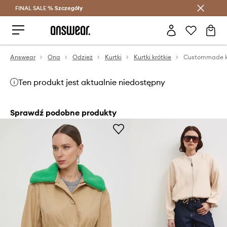
FINAL SALE %
Szczegóły
Oszczędzaj z Answear Club >
Answear
Ona
Odzież
Kurtki
Kurtki krótkie
Custommade k
Ten produkt jest aktualnie niedostępny
Sprawdź podobne produkty