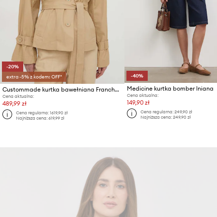
-20%
-40%
extra -5% z kodem: OFF*
Medicine kurtka bomber lniana
Custommade kurtka bawełniana Francheska
Cena aktualna:
Cena aktualna:
149,90 zł
489,99 zł
Cena regularna:
249,90 zł
Cena regularna:
1619,90 zł
Najniższa cena:
249,90 zł
Najniższa cena:
619,99 zł