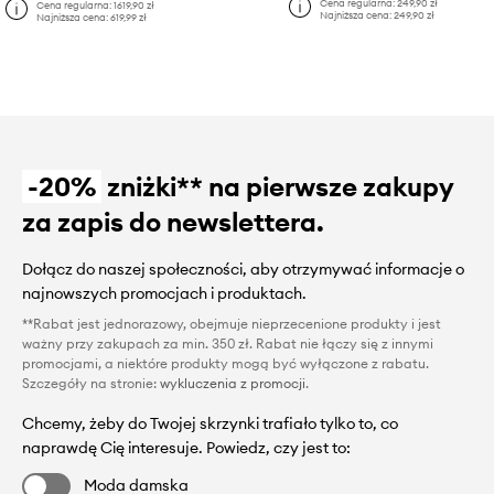
Cena regularna:
249,90 zł
Cena regularna:
1619,90 zł
Najniższa cena:
249,90 zł
Najniższa cena:
619,99 zł
-20%
zniżki** na pierwsze zakupy
za zapis do newslettera.
Dołącz do naszej społeczności, aby otrzymywać informacje o
najnowszych promocjach i produktach.
**Rabat jest jednorazowy, obejmuje nieprzecenione produkty i jest
ważny przy zakupach za min. 350 zł. Rabat nie łączy się z innymi
promocjami, a niektóre produkty mogą być wyłączone z rabatu.
Szczegóły na stronie:
wykluczenia z promocji
.
Chcemy, żeby do Twojej skrzynki trafiało tylko to, co
naprawdę Cię interesuje. Powiedz, czy jest to:
Moda damska