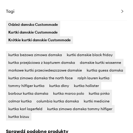
Tagi
Odzież damska Custommade
Kurtki damskie Custommade
Krótkie kurtki damskie Custommade
kurtka beżowa zimowa damska
kurtki damskie black friday
kurtka przejściowa z kapturem damska
damskie kurtki wiosenne
markowe kurtki przeciwdeszczowe damskie
kurtka guess damska
kurtka zimowa damska the north face
ralph lauren kurtka
tommy hilfiger kurtka
kurtka dkny
kurtka hollister
barbour kurtka damska
kurtka marco polo
kurtka pinko
colmar kurtka
columbia kurtka damska
kurtki medicine
kurtka karl lagerfeld
kurtka zimowa damska tommy hilfiger
kurtka bizuu
Sprawdź podobne produkty