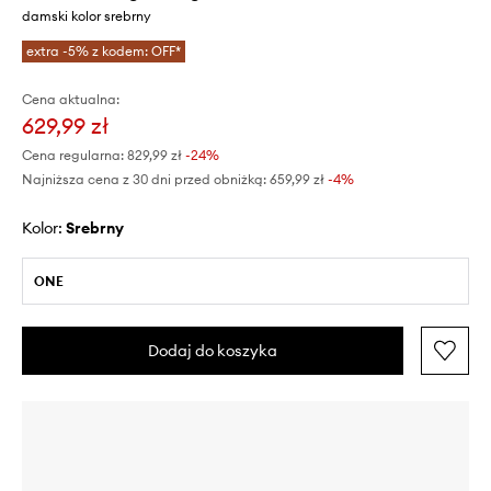
damski kolor srebrny
extra -5% z kodem: OFF*
Cena aktualna:
629,99 zł
Cena regularna:
829,99 zł
-24%
Najniższa cena z 30 dni przed obniżką:
659,99 zł
 -4%
Kolor:
srebrny
ONE
Dodaj do koszyka