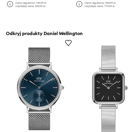
Cena regularna:
789,99 zł
Cena regularna:
959,99 zł
Najniższa cena:
599,99 zł
Najniższa cena:
779,99 zł
Odkryj produkty Daniel Wellington