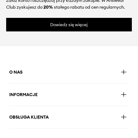
Załóż konto i oszczędzaj przy każdym zakupie. W Answear
Club zyskujesz do
20%
stałego rabatu od cen regularnych.
Dowiedz się więcej
O NAS
INFORMACJE
OBSŁUGA KLIENTA