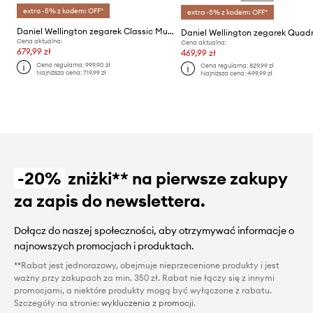
extra -5% z kodem: OFF*
extra -5% z kodem: OFF*
Daniel Wellington zegarek Classic Multi-Eye Sterling Arctic 40
Cena aktualna:
Cena aktualna:
679,99 zł
469,99 zł
Cena regularna:
999,90 zł
Cena regularna:
829,99 zł
Najniższa cena:
719,99 zł
Najniższa cena:
499,99 zł
-20%
zniżki** na pierwsze zakupy
za zapis do newslettera.
Dołącz do naszej społeczności, aby otrzymywać informacje o
najnowszych promocjach i produktach.
**Rabat jest jednorazowy, obejmuje nieprzecenione produkty i jest
ważny przy zakupach za min. 350 zł. Rabat nie łączy się z innymi
promocjami, a niektóre produkty mogą być wyłączone z rabatu.
Szczegóły na stronie:
wykluczenia z promocji
.