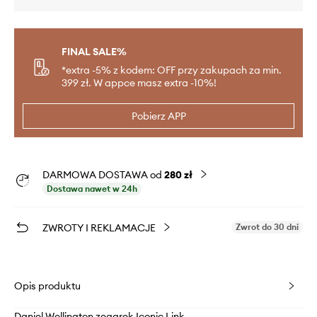
FINAL SALE%
*extra -5% z kodem: OFF przy zakupach za min.
399 zł. W appce masz extra -10%!
Pobierz APP
DARMOWA DOSTAWA od
280 zł
Dostawa nawet w 24h
ZWROTY I REKLAMACJE
Zwrot do 30 dni
Opis produktu
Daniel Wellington zegarek Iconic Link